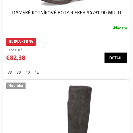
DÁMSKÉ KOTNÍKOVÉ BOTY RIEKER 94731-90 MULTI
Skladem
SLEVA -39 %
13 596 Kč
€82,38
DETAIL
38
39
40
42
Novinka