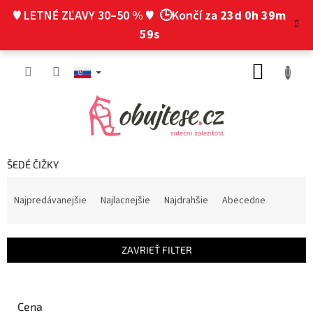
Prejsť
♥ LETNÉ ZĽAVY 30–50 % ♥
🕒Končí za
23d 0h 39m
na
obsah
58s
NÁKUP
KOŠÍK
ŠEDÉ ČIŽKY
R
a
Najpredávanejšie
Najlacnejšie
Najdrahšie
Abecedne
d
e
n
ZAVRIEŤ FILTER
i
e
p
r
Cena