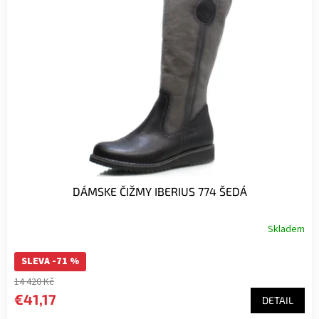
DÁMSKE ČIŽMY IBERIUS 774 ŠEDÁ
Skladem
SLEVA -71 %
14 420 Kč
€41,17
DETAIL