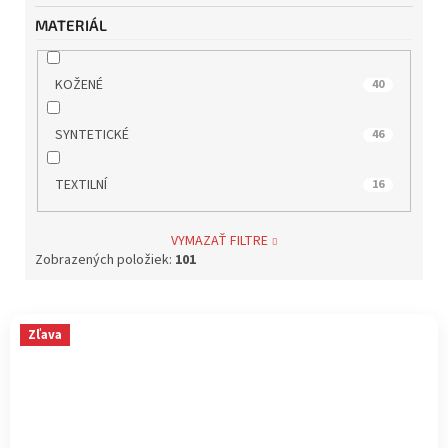
MATERIÁL
KOŽENÉ
40
SYNTETICKÉ
46
TEXTILNÍ
16
VYMAZAŤ FILTRE
Zobrazených položiek:
101
V
Zľava
ý
p
i
s
p