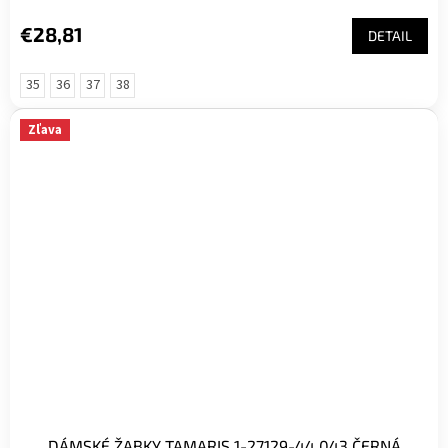
€28,81
DETAIL
35
36
37
38
Zľava
DÁMSKÉ ŽABKY TAMARIS 1-27129-44 043 ČERNÁ