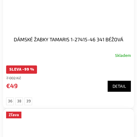
DÁMSKÉ ŽABKY TAMARIS 1-27415-46 341 BÉŽOVÁ
Skladem
SLEVA -99 %
7 002 Kč
€49
DETAIL
36
38
39
Zľava