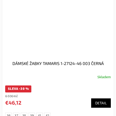
DÁMSKÉ ŽABKY TAMARIS 1-27124-46 003 ČERNÁ
Skladem
SLEVA -30 %
6 590 Kč
€46,12
DETAIL
36
37
38
39
41
42