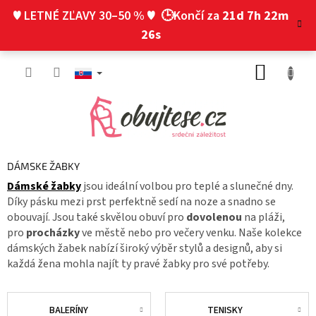
Prejsť
♥ LETNÉ ZĽAVY 30–50 % ♥
🕒Končí za
21d 7h 22m
na
obsah
25s
NÁKUP
KOŠÍK
DÁMSKE ŽABKY
Dámské
žabky
jsou ideální volbou pro teplé a slunečné dny.
Díky pásku mezi prst perfektně sedí na noze a snadno se
obouvají. Jsou také skvělou obuví pro
dovolenou
na pláži,
pro
procházky
ve městě nebo pro večery venku. Naše kolekce
dámských žabek nabízí široký výběr stylů a designů, aby si
každá žena mohla najít ty pravé žabky pro své potřeby.
BALERÍNY
TENISKY