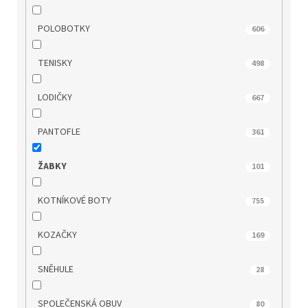
TOM TAILOR
0
POLOBOTKY
606
WILD
7
TENISKY
498
WINK
0
LODIČKY
667
WONDERS
0
PANTOFLE
361
ZAXY
12
ŽABKY
101
KOTNÍKOVÉ BOTY
755
KOZAČKY
169
SNĚHULE
28
SPOLEČENSKÁ OBUV
80