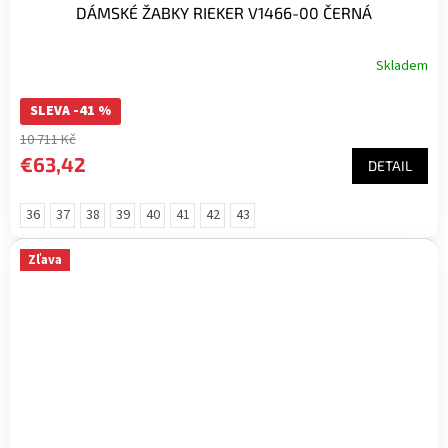
DÁMSKÉ ŽABKY RIEKER V1466-00 ČERNÁ
Skladem
SLEVA -41 %
10 711 Kč
€63,42
DETAIL
36
37
38
39
40
41
42
43
Zľava