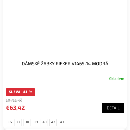
DÁMSKÉ ŽABKY RIEKER V1465-14 MODRÁ
Skladem
SLEVA -41 %
10 711 Kč
€63,42
DETAIL
36
37
38
39
40
42
43