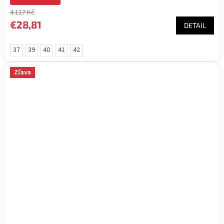
4 117 Kč
€28,81
DETAIL
37
39
40
41
42
Zľava