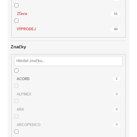
Zľava
55
VÝPRODEJ
40
Značky
ACORD
1
ALPINEX
0
ARA
0
ARCOPEDICO
0