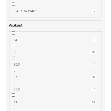
BOTY DO VODY
2
Velikost
35
4
36
39
36,5
0
37
48
37,5
0
38
58