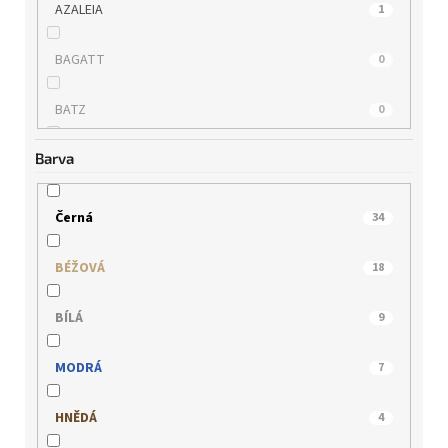
AZALEIA
1
BAGATT
0
BATZ
0
Barva
BUGATTI
0
CAPRICE
0
Černá
34
EPICA
0
BÉŽOVÁ
18
GERRY WEBER
0
BÍLÁ
9
HISPANITAS
0
MODRÁ
7
HÖGL
0
HNĚDÁ
4