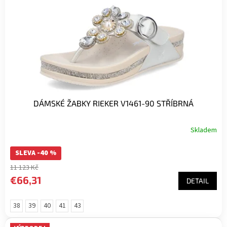
r
o
d
u
k
t
o
v
DÁMSKÉ ŽABKY RIEKER V1461-90 STŘÍBRNÁ
Skladem
SLEVA -40 %
11 123 Kč
€66,31
DETAIL
38
39
40
41
43