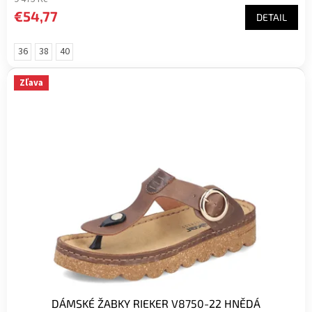
€54,77
DETAIL
36
38
40
Zľava
DÁMSKÉ ŽABKY RIEKER V8750-22 HNĚDÁ