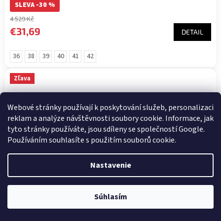
SLEVA -30 %
4 529 Kč
€31,69
DETAIL
36
38
39
40
41
42
Zľava
Webové stránky používají k poskytování služeb, personalizaci
reklam a analýze návštěvnosti soubory cookie. Informace, jak
tyto stránky používáte, jsou sdíleny se společností Google.
Používáním souhlasíte s použitím souborů cookie.
Nastavenie
Súhlasím