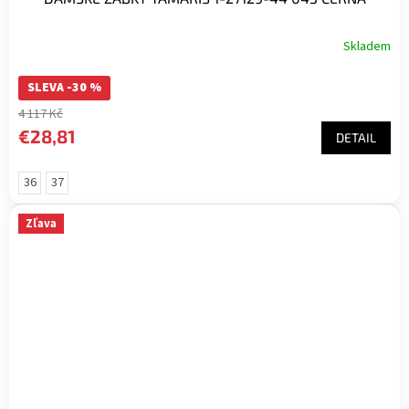
Skladem
SLEVA -30 %
4 117 Kč
€28,81
DETAIL
36
37
Zľava