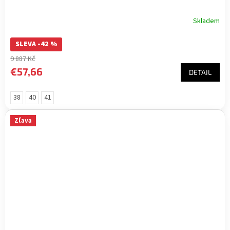
Skladem
SLEVA -42 %
9 887 Kč
€57,66
DETAIL
38
40
41
Zľava