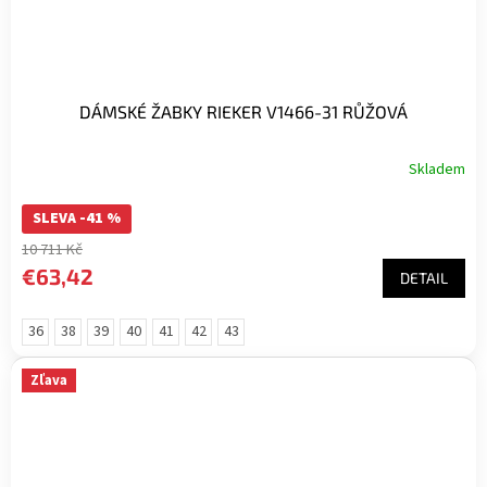
DÁMSKÉ ŽABKY RIEKER V1466-31 RŮŽOVÁ
Skladem
SLEVA -41 %
10 711 Kč
€63,42
DETAIL
36
38
39
40
41
42
43
Zľava