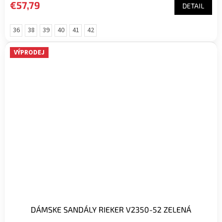
€57,79
DETAIL
36
38
39
40
41
42
VÝPRODEJ
DÁMSKE SANDÁLY RIEKER V2350-52 ZELENÁ