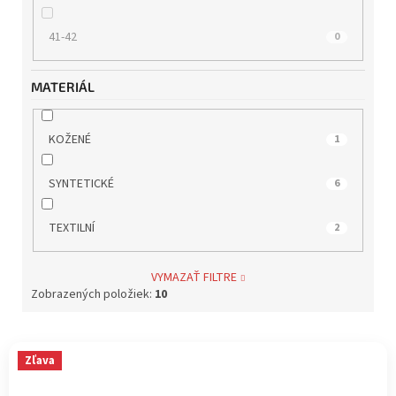
41-42
0
MATERIÁL
KOŽENÉ
1
SYNTETICKÉ
6
TEXTILNÍ
2
VYMAZAŤ FILTRE
Zobrazených položiek:
10
V
Zľava
ý
p