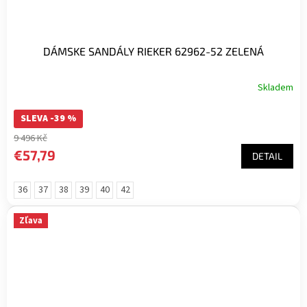
DÁMSKE SANDÁLY RIEKER 62962-52 ZELENÁ
Skladem
SLEVA -39 %
9 496 Kč
€57,79
DETAIL
36
37
38
39
40
42
Zľava