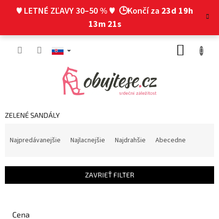
Prejsť
♥ LETNÉ ZĽAVY 30–50 % ♥
🕒Končí za
23d 19h
na
obsah
13m 20s
NÁKUP
KOŠÍK
ZELENÉ SANDÁLY
R
a
Najpredávanejšie
Najlacnejšie
Najdrahšie
Abecedne
d
e
n
ZAVRIEŤ FILTER
i
e
p
r
Cena