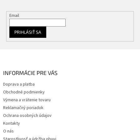
k
y
Email
v
ý
p
PRIHLÁSIŤ SA
i
s
u
Z
á
p
ä
INFORMÁCIE PRE VÁS
t
Doprava a platba
i
Obchodné podmienky
e
Výmena a vrátenie tovaru
Reklamačný poriadok
Ochrana osobných údajov
Kontakty
O nás
Starostlivosť a údržba obuvi