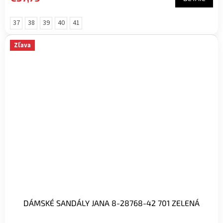
37
38
39
40
41
Zľava
DÁMSKÉ SANDÁLY JANA 8-28768-42 701 ZELENÁ