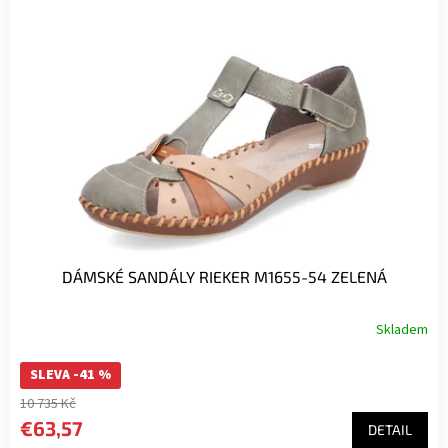
i
s
p
r
o
d
u
k
t
o
v
DÁMSKÉ SANDÁLY RIEKER M1655-54 ZELENÁ
Skladem
SLEVA -41 %
10 735 Kč
€63,57
DETAIL