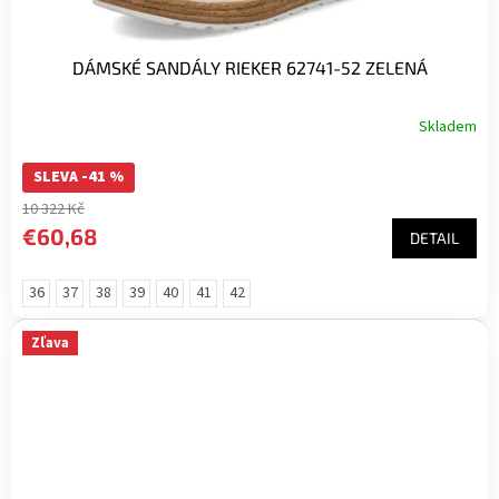
DÁMSKÉ SANDÁLY RIEKER 62741-52 ZELENÁ
Skladem
SLEVA -41 %
10 322 Kč
€60,68
DETAIL
36
37
38
39
40
41
42
Zľava