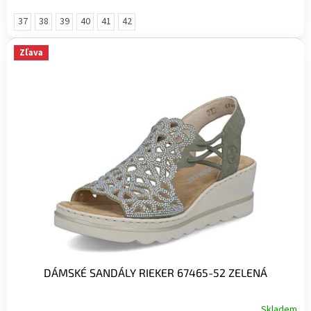
37
38
39
40
41
42
Zľava
DÁMSKÉ SANDÁLY RIEKER 67465-52 ZELENÁ
Skladem