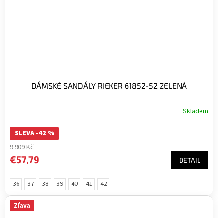
DÁMSKÉ SANDÁLY RIEKER 61852-52 ZELENÁ
Skladem
SLEVA -42 %
9 909 Kč
€57,79
DETAIL
36
37
38
39
40
41
42
Zľava