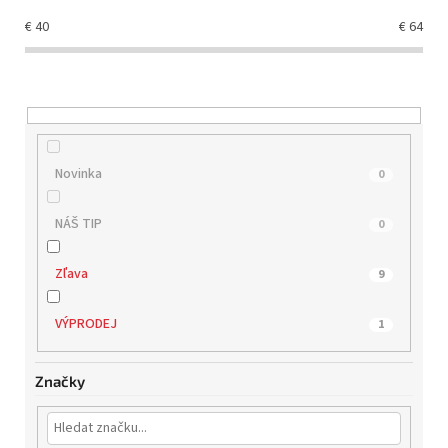
o
€
40
€
64
d
u
k
t
o
v
Novinka
0
NÁŠ TIP
0
Zľava
9
VÝPRODEJ
1
Značky