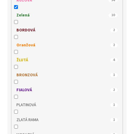
RŮŽOVÁ
34
PICCADILLY
0
Zelená
10
QUO VADIS
0
BORDOVÁ
2
REGARDE LE CIEL
0
Oranžová
2
REMONTE
0
ŽLUTÁ
4
RIDER
0
BRONZOVÁ
1
RIEKER
8
FIALOVÁ
2
s.OLIVER
0
PLATINOVÁ
1
SKECHERS
0
ZLATÁ RAMA
1
TAMARIS
1