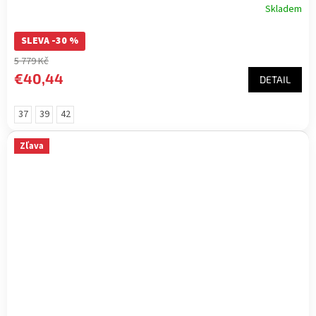
Skladem
SLEVA -30 %
5 779 Kč
€40,44
DETAIL
37
39
42
Zľava