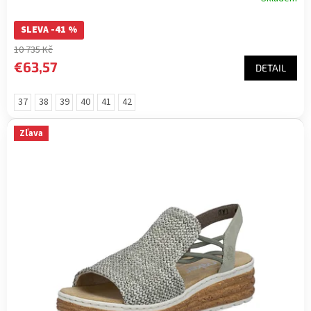
SLEVA -41 %
10 735 Kč
€63,57
DETAIL
37
38
39
40
41
42
Zľava