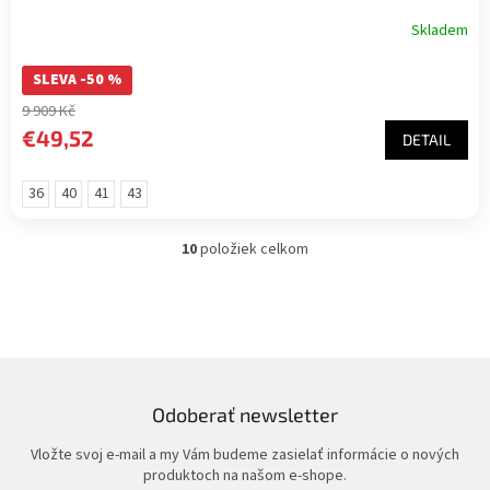
Skladem
SLEVA -50 %
9 909 Kč
€49,52
DETAIL
36
40
41
43
10
položiek celkom
O
v
l
á
d
a
c
i
Odoberať newsletter
e
p
Vložte svoj e-mail a my Vám budeme zasielať informácie o nových
r
produktoch na našom e-shope.
v