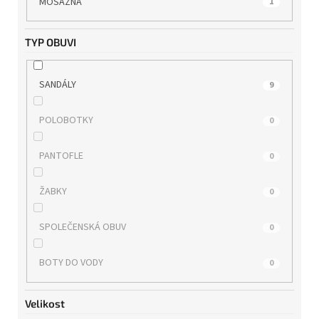
MOSAZNÁ
1
WILD
0
TYP OBUVI
WONDERS
0
SANDÁLY
9
ZAXY
0
POLOBOTKY
0
PANTOFLE
0
ŽABKY
0
SPOLEČENSKÁ OBUV
0
BOTY DO VODY
0
Velikost