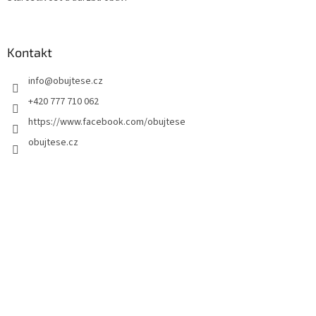
Kontakt
info
@
obujtese.cz
+420 777 710 062
https://www.facebook.com/obujtese
obujtese.cz