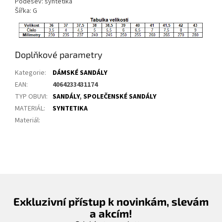
Podešev: syntetika
Šířka: G
Doplňkové parametry
Kategorie
:
DÁMSKÉ SANDÁLY
EAN
:
4064233431174
TYP OBUVI
:
SANDÁLY
,
SPOLEČENSKÉ SANDÁLY
MATERIÁL
:
SYNTETIKA
Materiál
:
Exkluzivní přístup k novinkám, slevám
a akcím!