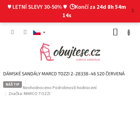
Přejít
♥ LETNÍ SLEVY 30-50% ♥
🕒Končí za
24d 8h 54m
na
obsah
14s
NÁKUP
KOŠÍK
DÁMSKÉ SANDÁLY MARCO TOZZI 2-28338-46 520 ČERVENÁ
NÁŠ TIP
Průměrné
Neohodnoceno
Podrobnosti hodnocení
hodnocení
Značka:
MARCO TOZZI
produktu
je
0,0
z
5
hvězdiček.