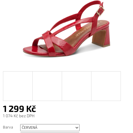
1 299 Kč
1 074 Kč bez DPH
Měrná
Barva
cena: