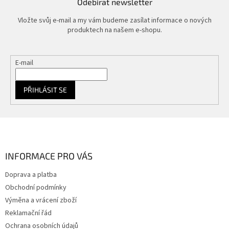
Odebírat newsletter
Vložte svůj e-mail a my vám budeme zasílat informace o nových
produktech na našem e-shopu.
E-mail
PŘIHLÁSIT SE
Z
á
p
a
INFORMACE PRO VÁS
t
Doprava a platba
í
Obchodní podmínky
Výměna a vrácení zboží
Reklamační řád
Ochrana osobních údajů