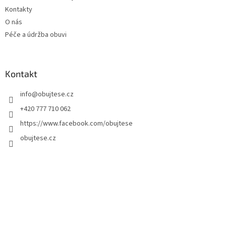
Kontakty
O nás
Péče a údržba obuvi
Kontakt
info
@
obujtese.cz
+420 777 710 062
https://www.facebook.com/obujtese
obujtese.cz