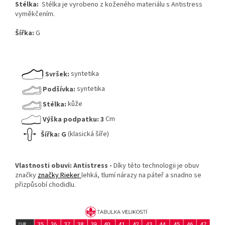
Stélka:
Stélka je vyrobeno z koženého materiálu s Antistress
vyměkčením.
Šířka:
G
Svršek:
syntetika
Podšívka:
syntetika
Stélka:
kůže
Výška podpatku:
3
Cm
Šířka:
G
(klasická šíře)
Vlastnosti obuvi:
Antistress -
Díky této technologii je obuv
značky
značky Rieker
lehká, tlumí nárazy na páteř a snadno se
přizpůsobí chodidlu.