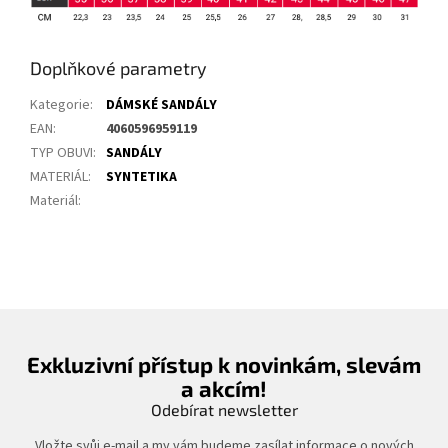
Doplňkové parametry
Kategorie
:
DÁMSKÉ SANDÁLY
EAN
:
4060596959119
TYP OBUVI
:
SANDÁLY
MATERIÁL
:
SYNTETIKA
Materiál
:
Exkluzivní přístup k novinkám, slevám
a akcím!
Odebírat newsletter
Vložte svůj e-mail a my vám budeme zasílat informace o nových