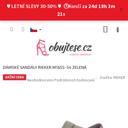
Přejít
♥ LETNÍ SLEVY 30-50% ♥
🕒Končí za
24d 18h 3m
na
obsah
20s
NÁKUP
KOŠÍK
DÁMSKÉ SANDÁLY RIEKER M1655-54 ZELENÁ
AKČNÍ CENA
Značka:
RIEKER
Průměrné
Neohodnoceno
Podrobnosti hodnocení
hodnocení
produktu
je
0,0
z
5
hvězdiček.