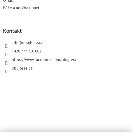
O nás
Péče a údržba obuvi
Kontakt
info
@
obujtese.cz
+420 777 710 062
https://www.facebook.com/obujtese
obujtese.cz