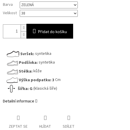
Měrná
Barva
cena:
Velikost
Přidat do košíku
Svršek:
syntetika
Podšívka:
syntetika
Stélka:
kůže
Výška podpatku:
3
Cm
Šířka:
G
(klasická šíře)
Detailní informace
ZEPTAT SE
HLÍDAT
SDÍLET