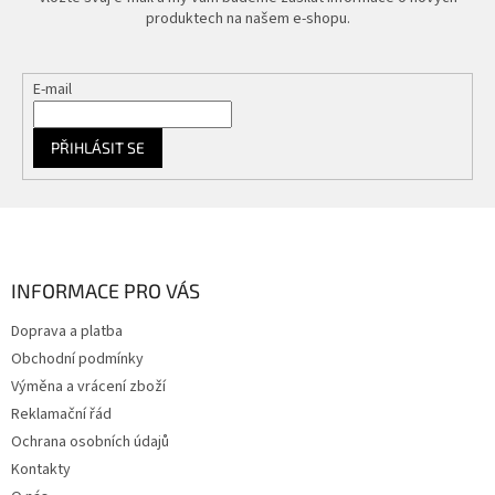
produktech na našem e-shopu.
E-mail
PŘIHLÁSIT SE
Z
á
p
a
INFORMACE PRO VÁS
t
Doprava a platba
í
Obchodní podmínky
Výměna a vrácení zboží
Reklamační řád
Ochrana osobních údajů
Kontakty