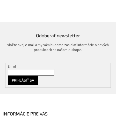
Odoberať newsletter
Vložte svoj e-mail a my Vám budeme zasielať informácie o nových
produktoch na našom e-shope.
Email
PRIHLÁSIŤ SA
Z
á
p
ä
INFORMÁCIE PRE VÁS