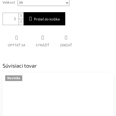
Velikost
Pridať do košíka
OPÝTAŤ SA
STRÁŽIŤ
ZDIEĽAŤ
Súvisiaci tovar
Novinka