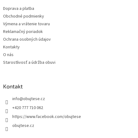
t
Doprava a platba
i
Obchodné podmienky
e
Výmena a vrátenie tovaru
Reklamačný poriadok
Ochrana osobných údajov
Kontakty
O nás
Starostlivosť a údržba obuvi
Kontakt
info
@
obujtese.cz
+420 777 710 062
https://www.facebook.com/obujtese
obujtese.cz