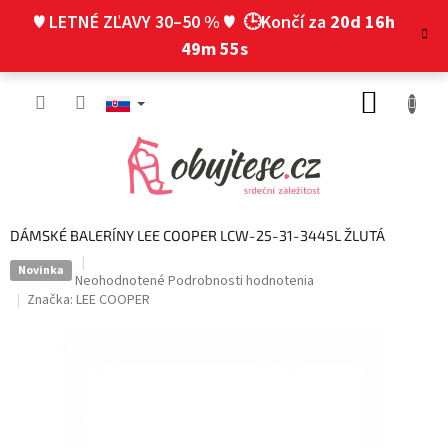
Prejsť
♥ LETNÉ ZĽAVY 30–50 % ♥
🕒Končí za
20d 16h
na
obsah
49m 55s
NÁKUP
KOŠÍK
DÁMSKÉ BALERÍNY LEE COOPER LCW-25-31-3445L ŽLUTÁ
Novinka
Priemerné
Neohodnotené
Podrobnosti hodnotenia
hodnotenie
Značka:
LEE COOPER
produktu
je
0,0
z
5
hviezdičiek.