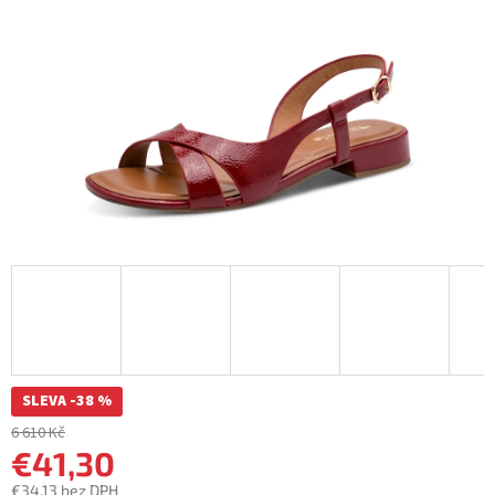
SLEVA -38 %
6 610 Kč
€41,30
€34,13 bez DPH