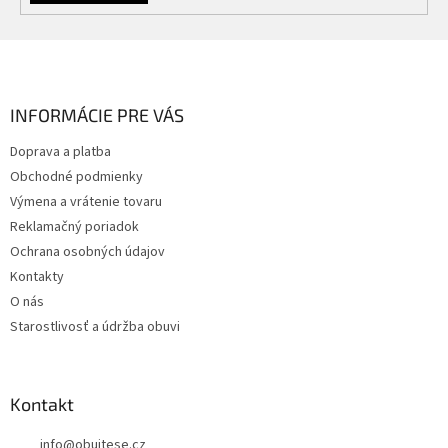
Z
á
p
ä
INFORMÁCIE PRE VÁS
t
Doprava a platba
i
Obchodné podmienky
e
Výmena a vrátenie tovaru
Reklamačný poriadok
Ochrana osobných údajov
Kontakty
O nás
Starostlivosť a údržba obuvi
Kontakt
info
@
obujtese.cz