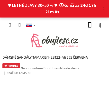
Prejsť
♥ LETNÉ ZĽAVY 30–50 % ♥
🕒Končí za
24d 17h
na
obsah
21m 0s
NÁKUP
KOŠÍK
DÁMSKÉ SANDÁLY TAMARIS 1-28123-46 575 ČERVENÁ
VÝPRODEJ
Priemerné
Neohodnotené
Podrobnosti hodnotenia
hodnotenie
Značka:
TAMARIS
produktu
je
0,0
z
5
hviezdičiek.