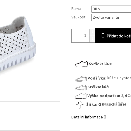
Měrná
Barva
cena:
Velikost
Přidat do koš
Svršek:
kůže
Podšívka:
kůže + syntet
Stélka:
kůže
Výška podpatku:
2,4
C
Šířka:
G
(klasická šíře)
Detailní informace