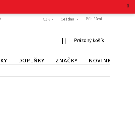
CZK
Čeština
BOŽÍ
REKLAMAČNÍ ŘÁD
OCHRANA OSOBNÍCH ÚDAJŮ
Přihlášení
KONTAKT
NÁKUPNÍ
Prázdný košík
KOŠÍK
KY
DOPLŇKY
ZNAČKY
NOVINKY
SL