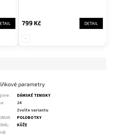
799 Kč
ETAIL
DETAIL
-
UNI-
lňkové parametry
gorie
:
DÁMSKÉ TENISKY
ka
:
24
Zvolte variantu
OBUVI
:
POLOBOTKY
RIÁL
:
KŮŽE
iál
: