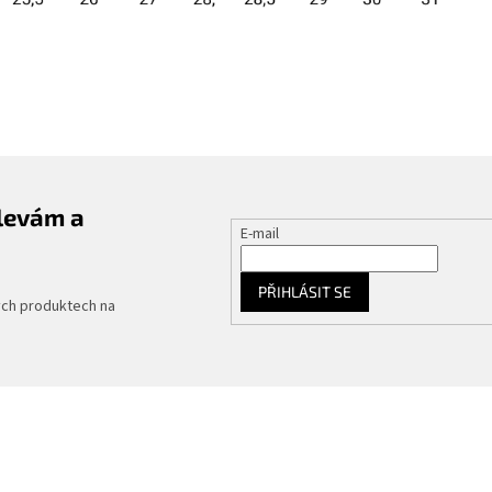
slevám a
E-mail
PŘIHLÁSIT SE
ých produktech na