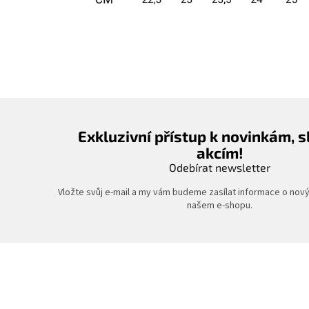
Exkluzivní přístup k novinkám, 
akcím!
Odebírat newsletter
Vložte svůj e-mail a my vám budeme zasílat informace o nov
našem e-shopu.
Z
á
p
a