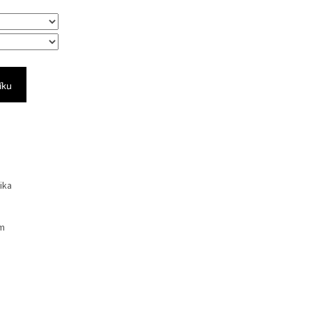
íku
ika
m