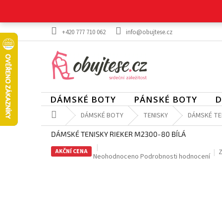
Přejít
na
obsah
+420 777 710 062
info@obujtese.cz
DÁMSKÉ BOTY
PÁNSKÉ BOTY
D
Domů
DÁMSKÉ BOTY
TENISKY
DÁMSKÉ TEN
DÁMSKÉ TENISKY RIEKER M2300-80 BÍLÁ
AKČNÍ CENA
Z
Průměrné
Neohodnoceno
Podrobnosti hodnocení
hodnocení
produktu
je
0,0
z
5