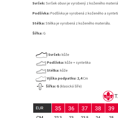
Svršek:
Svršek obuvi je vyrobený z koženého materiálu
Podšívka:
Podšívka je vyrobená z koženého a synteti
Stélka:
Stélka je vyrobená z koženého materiálu.
Šířka:
G
Svršek:
kůže
Podšívka:
kůže + syntetika
Stélka:
kůže
Výška podpatku:
2,4
Cm
Šířka:
G
(klasická šíře)