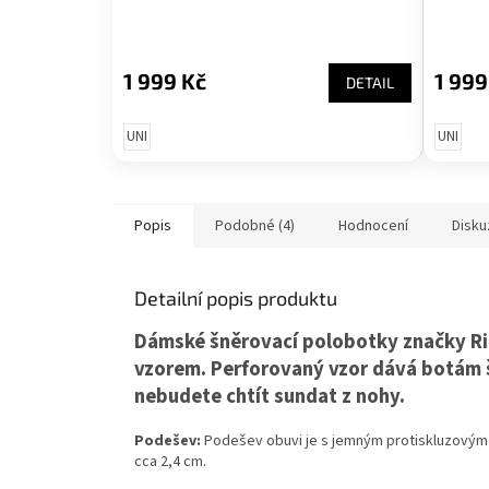
1 999 Kč
1 999
DETAIL
UNI
UNI
Popis
Podobné (4)
Hodnocení
Disku
Detailní popis produktu
Dámské šněrovací polobotky značky Ri
vzorem. Perforovaný vzor dává botám 
nebudete chtít sundat z nohy.
Podešev:
Podešev obuvi je s jemným protiskluzovým
cca 2,4 cm.