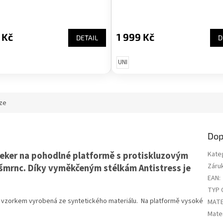
 Kč
1 999 Kč
DETAIL
D
UNI
ze
Dop
eker na pohodlné platformě s protiskluzovým
Kate
Záru
šmrnc. Díky vyměkčeným stélkám Antistress je
EAN
:
TYP 
 vzorkem vyrobená ze syntetického materiálu. Na platformě vysoké
MATE
Mater