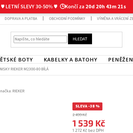
♥ LETNÍ SLEVY 30-50% ♥
🕒Končí za
20d 20h 43m 20s
DOPRAVA A PLATBA
OBCHODNÍ PODMÍNKY
VÝMĚNA A VRÁCENÍ Z
HLEDAT
ĚTSKÉ BOTY
KABELKY A BATOHY
PENĚŽEN
ISKY RIEKER M2300-80 BÍLÁ
načka:
RIEKER
SLEVA -38 %
2 499 Kč
1 539 Kč
1 272 Kč bez DPH