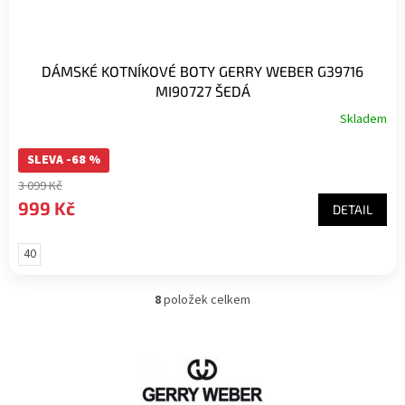
DÁMSKÉ KOTNÍKOVÉ BOTY GERRY WEBER G39716
MI90727 ŠEDÁ
Skladem
SLEVA -68 %
3 099 Kč
999 Kč
DETAIL
40
8
položek celkem
O
v
l
á
d
a