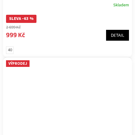
Skladem
SLEVA -63 %
2 699 Kč
999 Kč
DETAIL
40
VÝPRODEJ