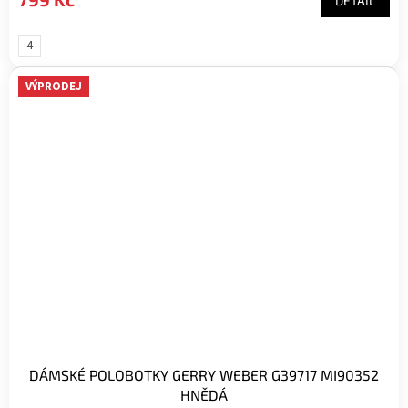
DETAIL
4
(velikost
37)
VÝPRODEJ
DÁMSKÉ POLOBOTKY GERRY WEBER G39717 MI90352
HNĚDÁ