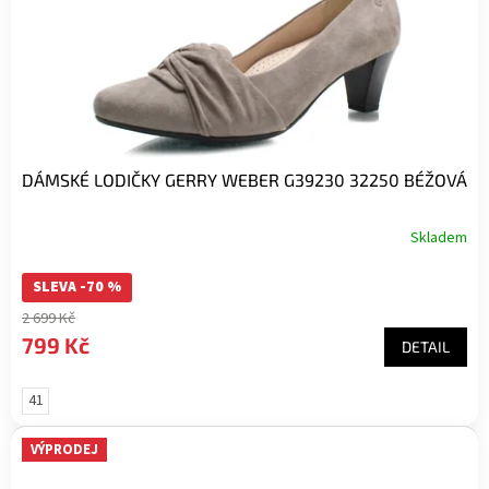
d
u
k
t
ů
DÁMSKÉ LODIČKY GERRY WEBER G39230 32250 BÉŽOVÁ
Skladem
SLEVA -70 %
2 699 Kč
799 Kč
DETAIL
41
VÝPRODEJ