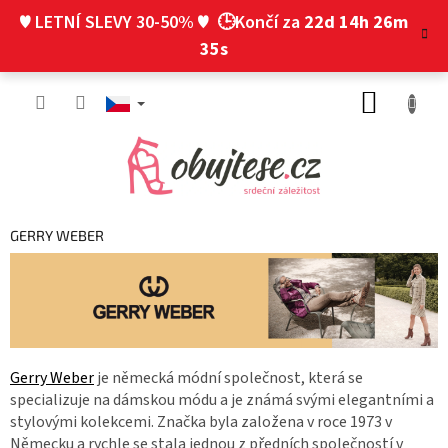
Přejít
♥ LETNÍ SLEVY 30-50% ♥
🕒Končí za
22d 14h 26m
na
obsah
35s
NÁKUP
KOŠÍK
GERRY WEBER
Gerry Weber
je německá módní společnost, která se
specializuje na dámskou módu a je známá svými elegantními a
stylovými kolekcemi. Značka byla založena v roce 1973 v
Německu a rychle se stala jednou z předních společností v