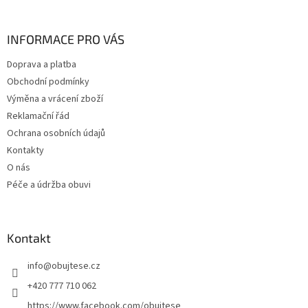
á
p
a
INFORMACE PRO VÁS
t
Doprava a platba
í
Obchodní podmínky
Výměna a vrácení zboží
Reklamační řád
Ochrana osobních údajů
Kontakty
O nás
Péče a údržba obuvi
Kontakt
info
@
obujtese.cz
+420 777 710 062
https://www.facebook.com/obujtese