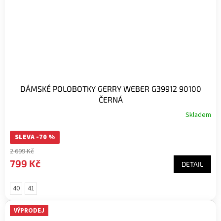
DÁMSKÉ POLOBOTKY GERRY WEBER G39912 90100
ČERNÁ
Skladem
SLEVA -70 %
2 699 Kč
799 Kč
DETAIL
40
41
VÝPRODEJ