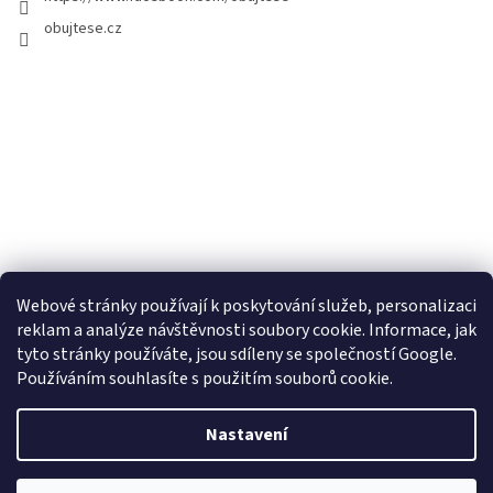
obujtese.cz
Webové stránky používají k poskytování služeb, personalizaci
reklam a analýze návštěvnosti soubory cookie. Informace, jak
tyto stránky používáte, jsou sdíleny se společností Google.
Používáním souhlasíte s použitím souborů cookie.
Vytvořil Shoptet
Nastavení
Copyright 2026
Obujtese.cz-srdeční záležitost
. Všechna práva