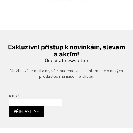
c
í
p
r
v
k
y
v
Exkluzivní přístup k novinkám, slevám
ý
p
a akcím!
i
Odebírat newsletter
s
u
Vložte svůj e-mail a my vám budeme zasílat informace o nových
produktech na našem e-shopu.
E-mail
PŘIHLÁSIT SE
Z