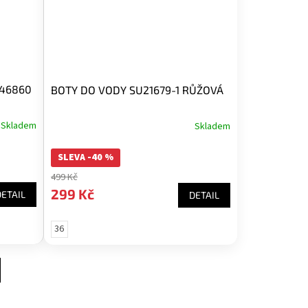
546860
BOTY DO VODY SU21679-1 RŮŽOVÁ
Skladem
Skladem
SLEVA -40 %
499 Kč
299 Kč
DETAIL
DETAIL
36