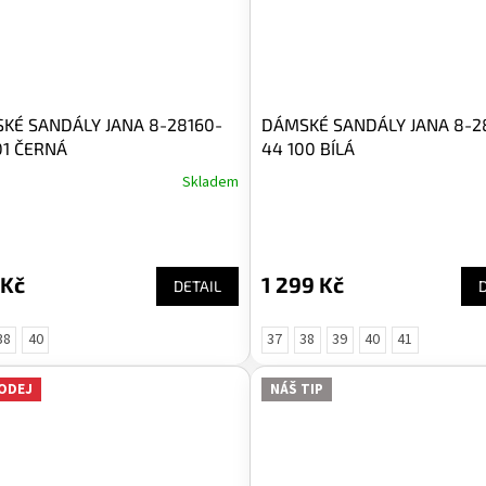
KÉ SANDÁLY JANA 8-28160-
DÁMSKÉ SANDÁLY JANA 8-28
01 ČERNÁ
44 100 BÍLÁ
Skladem
 Kč
1 299 Kč
DETAIL
38
40
37
38
39
40
41
ODEJ
NÁŠ TIP