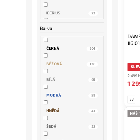
IBERIUS
22
Barva
IMAC
12
DÁMS
JIGI0
INBLU
2
ČERNÁ
204
JANA
36
BÉŽOVÁ
136
SLEV
JOSEF SEIBEL
2 499 
29
BÍLÁ
95
1 29
KLOP
19
MODRÁ
59
38
LEE COOPER
3
HNĚDÁ
41
NÁŠ 
MACIEJKA
2
ŠEDÁ
22
MARCO TOZZI
37