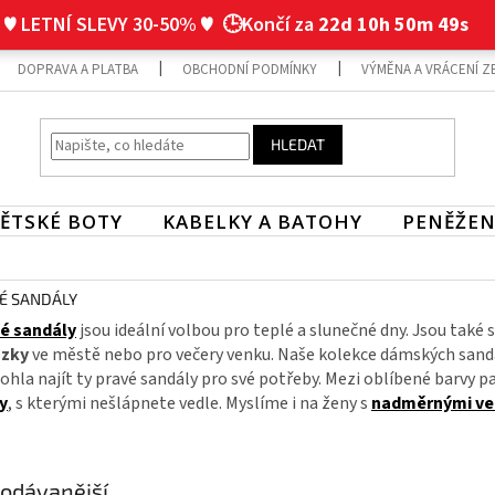
♥ LETNÍ SLEVY 30-50% ♥
🕒Končí za
22d 10h 50m 48s
DOPRAVA A PLATBA
OBCHODNÍ PODMÍNKY
VÝMĚNA A VRÁCENÍ Z
HLEDAT
ĚTSKÉ BOTY
KABELKY A BATOHY
PENĚŽEN
É SANDÁLY
é sandály
jsou ideální volbou pro teplé a slunečné dny. Jsou také 
ázky
ve městě nebo pro večery venku. Naše kolekce dámských sandálů
hla najít ty pravé sandály pro své potřeby. Mezi oblíbené barvy p
y
, s kterými nešlápnete vedle. Myslíme i na ženy s
nadměrnými ve
odávanější