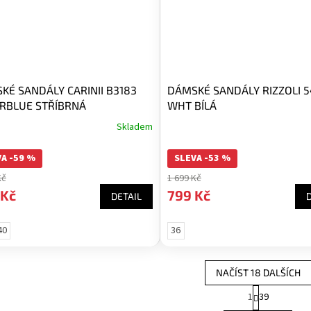
KÉ SANDÁLY CARINII B3183
DÁMSKÉ SANDÁLY RIZZOLI 
ERBLUE STŘÍBRNÁ
WHT BÍLÁ
Skladem
A -59 %
SLEVA -53 %
Kč
1 699 Kč
 Kč
799 Kč
DETAIL
40
36
NAČÍST 18 DALŠÍCH
S
1
39
O
t