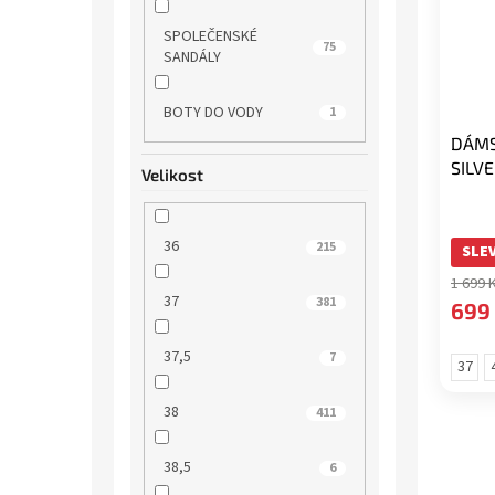
SPOLEČENSKÉ
75
SANDÁLY
BOTY DO VODY
1
DÁMS
SILV
Velikost
36
215
SLEV
1 699 
37
381
699
37,5
7
37
38
411
38,5
6