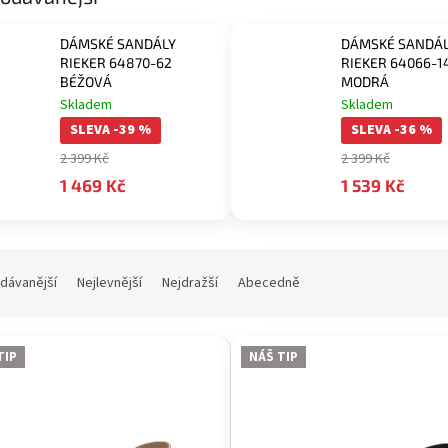
DÁMSKÉ SANDÁLY
DÁMSKÉ SANDÁ
RIEKER 64870-62
RIEKER 64066-1
BÉŽOVÁ
MODRÁ
Skladem
Skladem
SLEVA -39 %
SLEVA -36 %
2 399 Kč
2 399 Kč
1 469 Kč
1 539 Kč
dávanější
Nejlevnější
Nejdražší
Abecedně
TIP
NÁŠ TIP