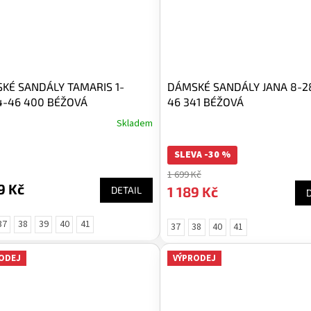
KÉ SANDÁLY TAMARIS 1-
DÁMSKÉ SANDÁLY JANA 8-2
4-46 400 BÉŽOVÁ
46 341 BÉŽOVÁ
Skladem
SLEVA -30 %
1 699 Kč
9 Kč
1 189 Kč
DETAIL
37
38
39
40
41
37
38
40
41
ODEJ
VÝPRODEJ