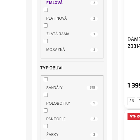
FIALOVÁ
2
s.OLIVER
16
PLATINOVÁ
1
SKECHERS
7
ZLATÁ RAMA
1
DÁMS
TAMARIS
2831
188
MOSAZNÁ
1
WILD
25
TYP OBUVI
WONDERS
12
1 39
SANDÁLY
675
ZAXY
1
36
POLOBOTKY
9
VÝPR
PANTOFLE
2
ŽABKY
2