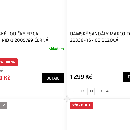
KÉ LODIČKY EPICA
DÁMSKÉ SANDÁLY MARCO TO
1114DKJI2005799 ČERNÁ
28336-46 403 BÉŽOVÁ
Skladem
A -48 %
Kč
1 299 Kč
9 Kč
DETAIL
36
37
38
39
40
TIP
VÝPRODEJ