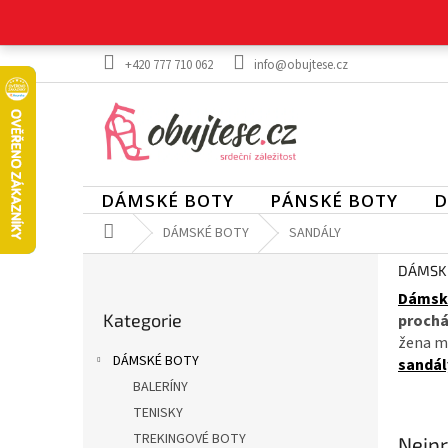
Přejít
na
obsah
+420 777 710 062
info@obujtese.cz
DÁMSKÉ BOTY
PÁNSKÉ BOTY
D
Domů
DÁMSKÉ BOTY
SANDÁLY
P
DÁMSK
o
Dámsk
Přeskočit
s
Kategorie
kategorie
proch
t
žena mo
r
DÁMSKÉ BOTY
sandál
a
BALERÍNY
n
TENISKY
n
í
TREKINGOVÉ BOTY
Nejpr