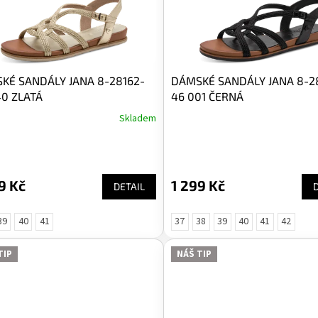
KÉ SANDÁLY JANA 8-28162-
DÁMSKÉ SANDÁLY JANA 8-2
40 ZLATÁ
46 001 ČERNÁ
Skladem
9 Kč
1 299 Kč
DETAIL
39
40
41
37
38
39
40
41
42
TIP
NÁŠ TIP