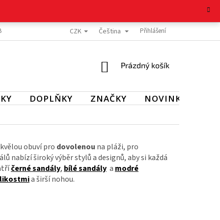
CZK
Čeština
BOŽÍ
REKLAMAČNÍ ŘÁD
OCHRANA OSOBNÍCH ÚDAJŮ
Přihlášení
KONTAKT
NÁKUPNÍ
Prázdný košík
KOŠÍK
KY
DOPLŇKY
ZNAČKY
NOVINKY
SL
skvělou obuví pro
dovolenou
na pláži, pro
 nabízí široký výběr stylů a designů, aby si každá
atří
černé sandály
,
bílé sandály
a
modré
likostmi
a širší nohou.