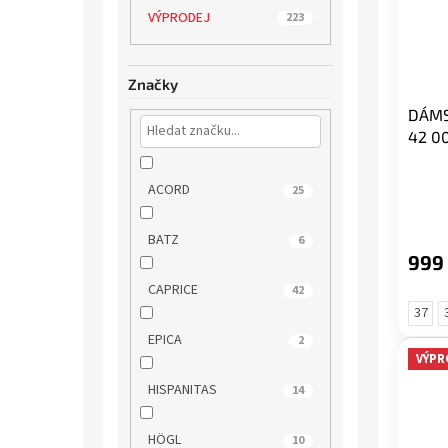
VÝPRODEJ
223
Značky
DÁMS
42 0
ACORD
25
BATZ
6
999
CAPRICE
42
37
EPICA
2
VÝPR
HISPANITAS
14
HÖGL
10