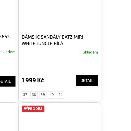
8662-
DÁMSKÉ SANDÁLY BATZ MIRI
WHITE JUNGLE BÍLÁ
Skladem
Skladem
1 999 Kč
DETAIL
DETAIL
37
38
39
40
41
VÝPRODEJ