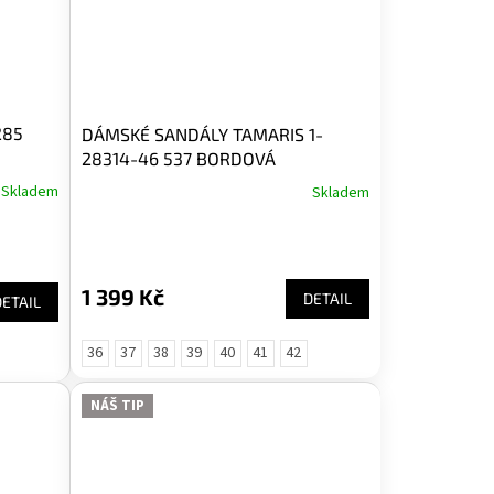
285
DÁMSKÉ SANDÁLY TAMARIS 1-
28314-46 537 BORDOVÁ
Skladem
Skladem
1 399 Kč
DETAIL
DETAIL
36
37
38
39
40
41
42
NÁŠ TIP