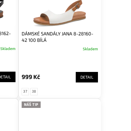
8162-
DÁMSKÉ SANDÁLY JANA 8-28160-
42 100 BÍLÁ
Skladem
Skladem
999 Kč
DETAIL
DETAIL
37
38
NÁŠ TIP