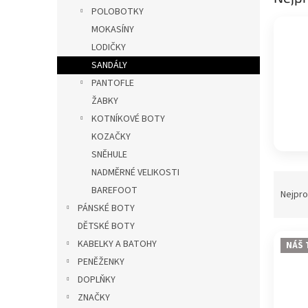
p
POLOBOTKY
a
MOKASÍNY
n
LODIČKY
e
SANDÁLY
l
PANTOFLE
ŽABKY
KOTNÍKOVÉ BOTY
KOZAČKY
SNĚHULE
NADMĚRNÉ VELIKOSTI
Ř
BAREFOOT
a
Nejpro
z
PÁNSKÉ BOTY
e
DĚTSKÉ BOTY
V
n
KABELKY A BATOHY
NÁŠ 
ý
í
PENĚŽENKY
p
p
DOPLŇKY
i
r
s
ZNAČKY
o