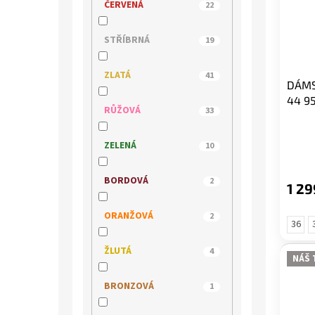
ČERVENÁ
22
MEDILINE
1
STŘÍBRNÁ
19
MUSTANG
12
ZLATÁ
41
DÁMS
44 9
NIK
1
RŮŽOVÁ
33
PICCADILLY
9
ZELENÁ
10
QUO VADIS
24
BORDOVÁ
2
1 29
REGARDE LE CIEL
8
ORANŽOVÁ
2
36
REMONTE
6
ŽLUTÁ
4
NÁŠ 
RIDER
3
BRONZOVÁ
1
RIEKER
122