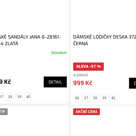
KÉ SANDÁLY JANA 8-28161-
DÁMSKÉ LODIČKY DESKA 37
54 ZLATÁ
ČERNÁ
Skladem
SLEVA -57 %
2 299 Kč
9 Kč
999 Kč
DETAIL
37
38
39
40
36
37
38
39
41
TIP
AKČNÍ CENA