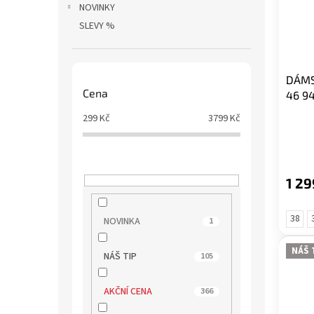
p
d
NOVINKY
r
u
SLEVY %
o
k
d
t
u
ů
DÁMS
k
Cena
46 9
t
ů
299
Kč
3799
Kč
1 29
38
NOVINKA
1
NÁŠ 
NÁŠ TIP
105
AKČNÍ CENA
366