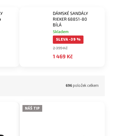
LY
DÁMSKÉ SANDÁLY
4
RIEKER 68851-80
BÍLÁ
Skladem
SLEVA -39 %
2 399 Kč
1 469 Kč
696
položek celkem
NÁŠ TIP