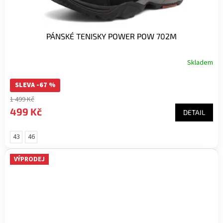
PÁNSKÉ TENISKY POWER POW 702M
Skladem
SLEVA -67 %
1 499 Kč
499 Kč
DETAIL
43
46
VÝPRODEJ