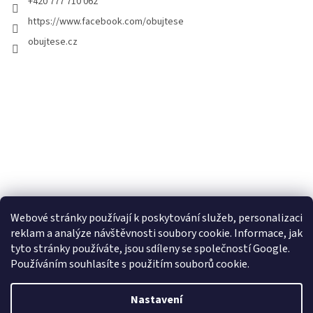
+420 777 710 062
https://www.facebook.com/obujtese
obujtese.cz
Webové stránky používají k poskytování služeb, personalizaci
reklam a analýze návštěvnosti soubory cookie. Informace, jak
tyto stránky používáte, jsou sdíleny se společností Google.
Používáním souhlasíte s použitím souborů cookie.
Vytvořil Shoptet
Nastavení