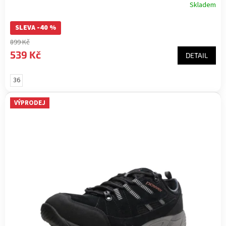
Skladem
SLEVA -40 %
899 Kč
539 Kč
DETAIL
36
VÝPRODEJ