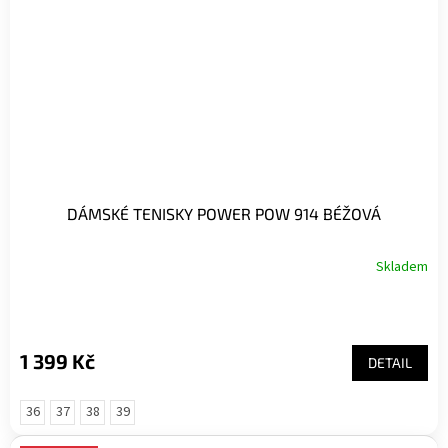
DÁMSKÉ TENISKY POWER POW 914 BÉŽOVÁ
Skladem
Průměrné
hodnocení
produktu
je
5,0
1 399 Kč
DETAIL
z
5
hvězdiček.
36
37
38
39