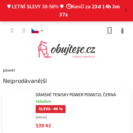
Přejít
♥ LETNÍ SLEVY 30-50% ♥
🕒Končí za
23d 14h 3m
na
obsah
36s
NÁKUP
KOŠÍK
power
Nejprodávanější
DÁMSKÉ TENISKY POWER POW672L ČERNÁ
Skladem
SLEVA -40 %
899 Kč
539 Kč