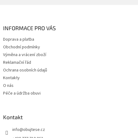
Z
á
p
a
INFORMACE PRO VÁS
t
Doprava a platba
í
Obchodní podmínky
Výměna a vrácení zboží
Reklamační řád
Ochrana osobních údajů
Kontakty
O nás
Péče a údržba obuvi
Kontakt
info
@
obujtese.cz