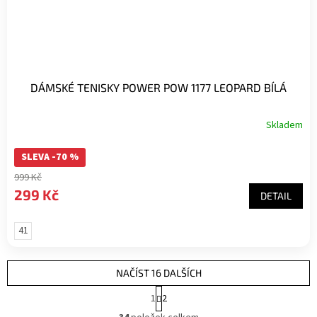
DÁMSKÉ TENISKY POWER POW 1177 LEOPARD BÍLÁ
Skladem
SLEVA -70 %
999 Kč
299 Kč
DETAIL
41
NAČÍST 16 DALŠÍCH
S
1
2
t
O
r