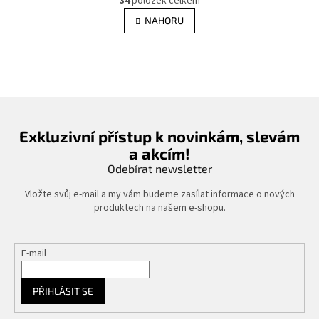
34
položek celkem
v
á
l
NAHORU
n
á
k
d
o
v
a
á
c
n
í
í
p
r
v
Exkluzivní přístup k novinkám, slevám
k
a akcím!
y
Odebírat newsletter
v
ý
Vložte svůj e-mail a my vám budeme zasílat informace o nových
p
produktech na našem e-shopu.
i
s
u
E-mail
PŘIHLÁSIT SE