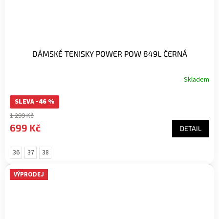
DÁMSKÉ TENISKY POWER POW 849L ČERNÁ
Skladem
SLEVA -46 %
1 299 Kč
699 Kč
DETAIL
36
37
38
VÝPRODEJ