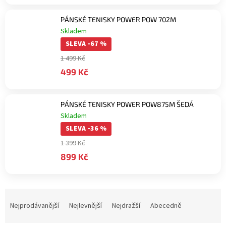
PÁNSKÉ TENISKY POWER POW 702M
Skladem
SLEVA -67 %
1 499 Kč
499 Kč
PÁNSKÉ TENISKY POWER POW875M ŠEDÁ
Skladem
SLEVA -36 %
1 399 Kč
899 Kč
Ř
a
Nejprodávanější
Nejlevnější
Nejdražší
Abecedně
z