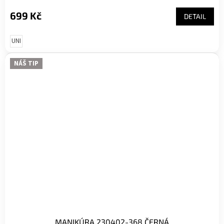
699 Kč
DETAIL
UNI
NÁŠ TIP
MANIKÚRA 230402-368 ČERNÁ