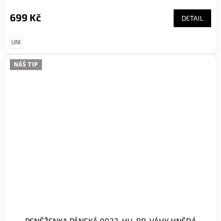
699 Kč
DETAIL
UNI
NÁŠ TIP
PENĚŽENKA PÁNSKÁ 0033-HU-BR-VÁHY HNĚDÁ