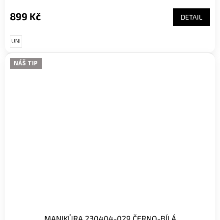
899 Kč
DETAIL
UNI
NÁŠ TIP
MANIKŮRA 230404-029 ČERNO-BÍLÁ