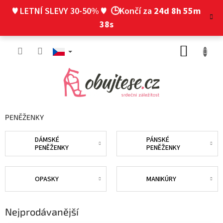
Přejít
♥ LETNÍ SLEVY 30-50% ♥
🕒Končí za
24d 8h 55m
na
obsah
37s
NÁKUP
KOŠÍK
PENĚŽENKY
DÁMSKÉ
PÁNSKÉ
PENĚŽENKY
PENĚŽENKY
OPASKY
MANIKÚRY
Nejprodávanější