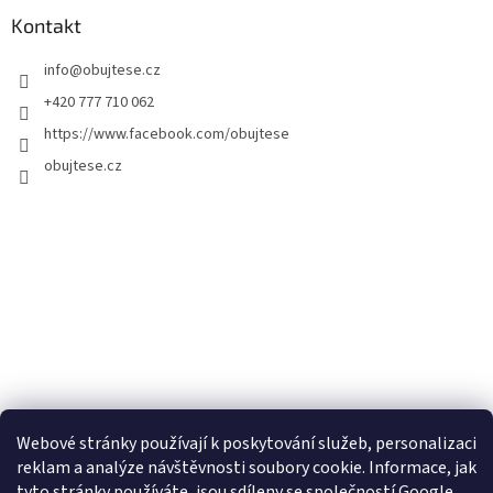
Kontakt
info
@
obujtese.cz
+420 777 710 062
https://www.facebook.com/obujtese
obujtese.cz
Webové stránky používají k poskytování služeb, personalizaci
reklam a analýze návštěvnosti soubory cookie. Informace, jak
tyto stránky používáte, jsou sdíleny se společností Google.