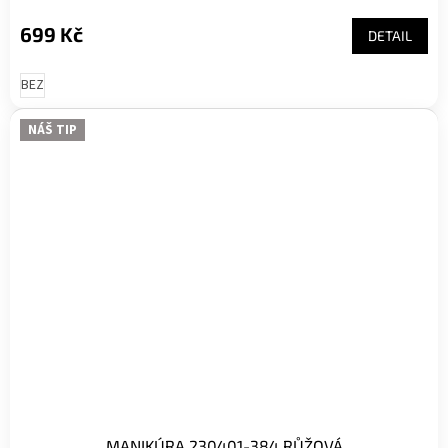
699 Kč
DETAIL
BEZ
NÁŠ TIP
MANIKÚRA 230401-384 RŮŽOVÁ