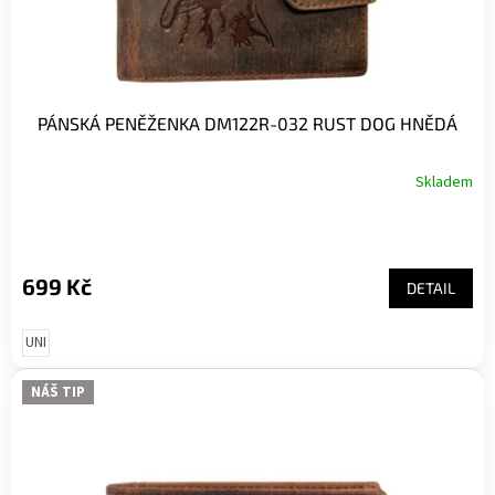
k
t
ů
PÁNSKÁ PENĚŽENKA DM122R-032 RUST DOG HNĚDÁ
Skladem
699 Kč
DETAIL
UNI
NÁŠ TIP