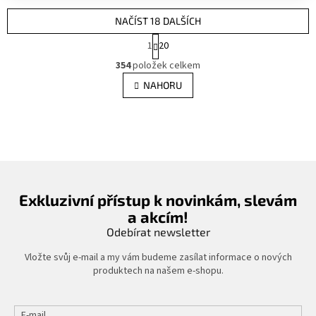
NAČÍST 18 DALŠÍCH
S
1
20
t
O
r
354
položek celkem
v
á
l
NAHORU
n
á
k
d
o
v
a
á
c
n
í
í
p
r
v
Exkluzivní přístup k novinkám, slevám
k
a akcím!
y
Odebírat newsletter
v
ý
Vložte svůj e-mail a my vám budeme zasílat informace o nových
p
produktech na našem e-shopu.
i
s
u
E-mail