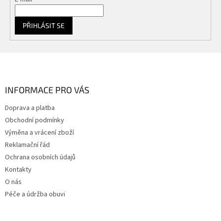
PŘIHLÁSIT SE
Z
á
p
a
INFORMACE PRO VÁS
t
Doprava a platba
í
Obchodní podmínky
Výměna a vrácení zboží
Reklamační řád
Ochrana osobních údajů
Kontakty
O nás
Péče a údržba obuvi