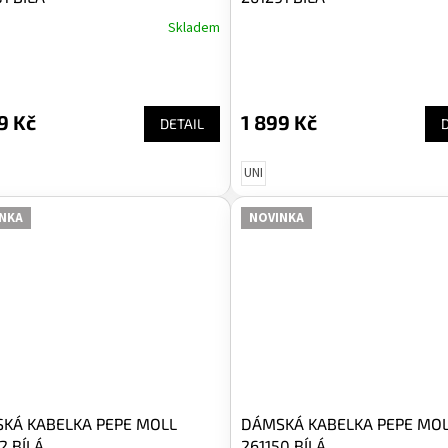
Skladem
9 Kč
1 899 Kč
DETAIL
UNI
NKA
NOVINKA
KÁ KABELKA PEPE MOLL
DÁMSKÁ KABELKA PEPE MO
2 BÍLÁ
261150 BÍLÁ