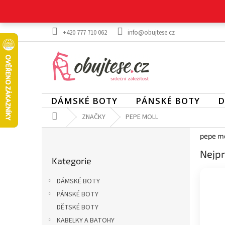
Přejít
na
obsah
+420 777 710 062
info@obujtese.cz
DÁMSKÉ BOTY
PÁNSKÉ BOTY
D
Domů
ZNAČKY
PEPE MOLL
P
pepe mo
o
Přeskočit
Nejpr
s
Kategorie
kategorie
t
r
DÁMSKÉ BOTY
a
PÁNSKÉ BOTY
n
DĚTSKÉ BOTY
n
í
KABELKY A BATOHY