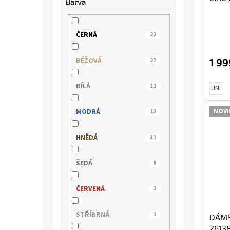
Barva
ČERNÁ
22
BÉŽOVÁ
1 99
27
BÍLÁ
11
UNI
MODRÁ
NOVI
13
HNĚDÁ
11
ŠEDÁ
8
ČERVENÁ
3
STŘÍBRNÁ
1
DÁMS
26138