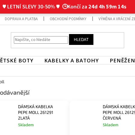
♥ LETNÍ SLEVY 30-50% ♥
🕒Končí za
24d 4h 59m 13s
DOPRAVA A PLATBA
OBCHODNÍ PODMÍNKY
VÝMĚNA A VRÁCENÍ Z
HLEDAT
ĚTSKÉ BOTY
KABELKY A BATOHY
PENĚŽEN
ll
odávanější
DÁMSKÁ KABELKA
DÁMSKÁ KABEL
PEPE MOLL 261291
PEPE MOLL 2612
ZLATÁ
ČERVENÁ
Skladem
Skladem