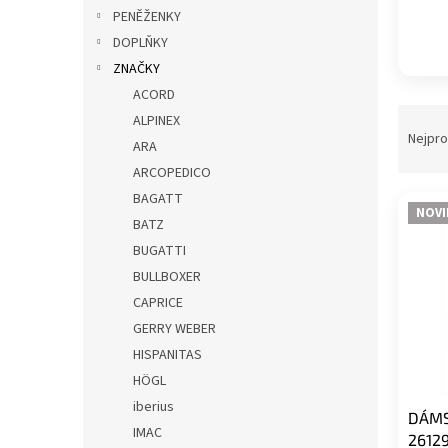
p
PENĚŽENKY
a
DOPLŇKY
n
ZNAČKY
e
ACORD
l
Ř
ALPINEX
a
Nejpro
ARA
z
ARCOPEDICO
e
BAGATT
V
n
NOVI
ý
í
BATZ
p
p
BUGATTI
i
r
BULLBOXER
s
o
CAPRICE
p
d
GERRY WEBER
r
u
o
k
HISPANITAS
d
t
HÖGL
u
ů
iberius
DÁMS
k
IMAC
26129
t