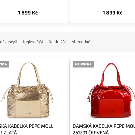
1 899 Kč
1 899 Kč
dávanější
Nejlevnější
Nejdražší
Abecedně
NKA
NOVINKA
KÁ KABELKA PEPE MOLL
DÁMSKÁ KABELKA PEPE MO
1 ZLATÁ
261291 ČERVENÁ