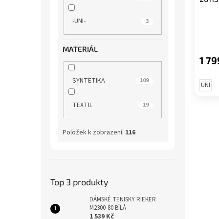
-UNI-
3
MATERIÁL
1 79
SYNTETIKA
109
UNI
TEXTIL
19
Položek k zobrazení:
116
Top 3 produkty
DÁMSKÉ TENISKY RIEKER
M2300-80 BÍLÁ
1 539 Kč