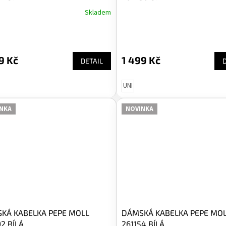
Skladem
9 Kč
1 499 Kč
DETAIL
UNI
NKA
NOVINKA
KÁ KABELKA PEPE MOLL
DÁMSKÁ KABELKA PEPE MO
2 BÍLÁ
261154 BÍLÁ