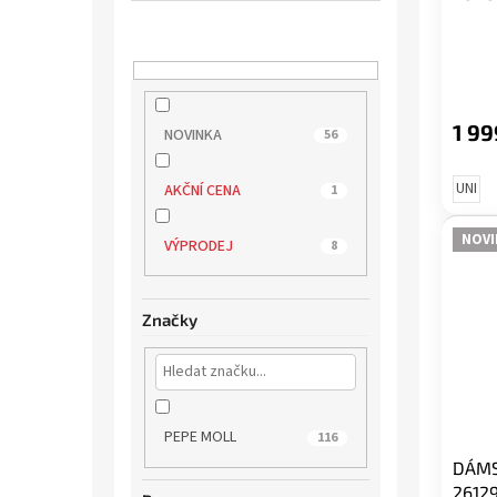
1 99
NOVINKA
56
UNI
AKČNÍ CENA
1
NOVI
VÝPRODEJ
8
Značky
PEPE MOLL
116
DÁMS
26129