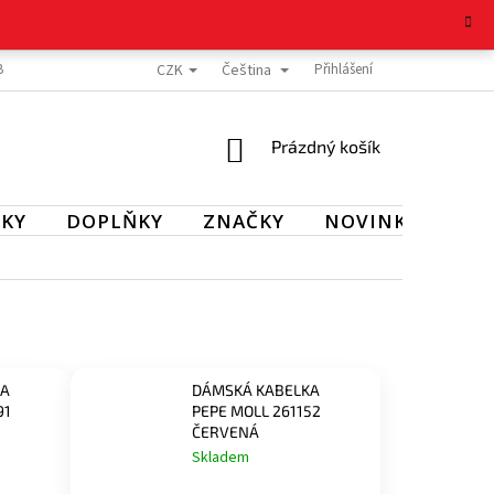
CZK
Čeština
BOŽÍ
REKLAMAČNÍ ŘÁD
OCHRANA OSOBNÍCH ÚDAJŮ
Přihlášení
KONTAKT
NÁKUPNÍ
Prázdný košík
KOŠÍK
KY
DOPLŇKY
ZNAČKY
NOVINKY
SL
KA
DÁMSKÁ KABELKA
91
PEPE MOLL 261152
ČERVENÁ
Skladem