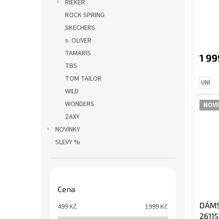
RIEKER
ROCK SPRING
SKECHERS
s. OLIVER
TAMARIS
1 99
TBS
TOM TAILOR
UNI
WILD
WONDERS
NOVI
ZAXY
NOVINKY
SLEVY %
Cena
DÁMS
499
Kč
1999
Kč
2611