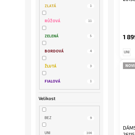
ZLATÁ
1
RŮŽOVÁ
11
ZELENÁ
1 89
5
BORDOVÁ
4
UNI
NOVI
ŽLUTÁ
3
FIALOVÁ
1
Velikost
BEZ
9
DÁMS
UNI
104
26115