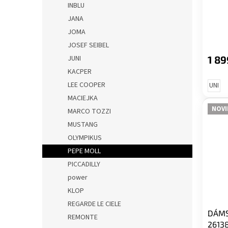
INBLU
ů
JANA
JOMA
JOSEF SEIBEL
JUNI
1 89
KACPER
LEE COOPER
UNI
MACIEJKA
NOVI
MARCO TOZZI
MUSTANG
OLYMPIKUS
PEPE MOLL
PICCADILLY
power
KLOP
REGARDE LE CIELE
DÁMS
REMONTE
2613