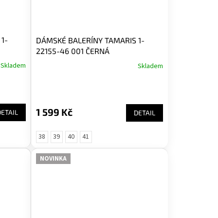
1-
DÁMSKÉ BALERÍNY TAMARIS 1-
22155-46 001 ČERNÁ
Skladem
Skladem
1 599 Kč
DETAIL
DETAIL
38
39
40
41
NOVINKA