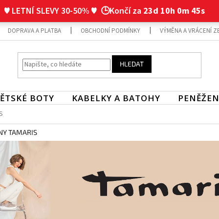
♥ LETNÍ SLEVY 30-50% ♥
🕒Končí za
23d 10h 0m 45s
DOPRAVA A PLATBA
OBCHODNÍ PODMÍNKY
VÝMĚNA A VRÁCENÍ Z
HLEDAT
ĚTSKÉ BOTY
KABELKY A BATOHY
PENĚŽEN
S
NY TAMARIS