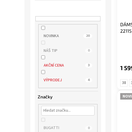
DÁMS
2211
NOVINKA
20
NÁŠ TIP
0
AKČNÍ CENA
3
1 59
VÝPRODEJ
4
38
NOVI
Značky
BUGATTI
0