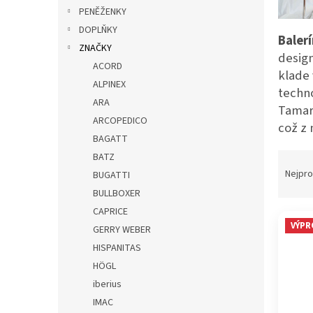
p
PENĚŽENKY
a
DOPLŇKY
Baler
n
ZNAČKY
e
design
ACORD
l
klade 
ALPINEX
techno
ARA
Tamari
ARCOPEDICO
což z 
BAGATT
Ř
BATZ
a
Nejpro
BUGATTI
z
BULLBOXER
e
CAPRICE
V
n
VÝPR
GERRY WEBER
ý
í
p
HISPANITAS
p
i
r
HÖGL
s
o
iberius
p
d
IMAC
r
u