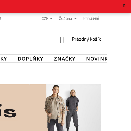
CZK
Čeština
BOŽÍ
REKLAMAČNÍ ŘÁD
OCHRANA OSOBNÍCH ÚDAJŮ
Přihlášení
KONTAKT
NÁKUPNÍ
Prázdný košík
KOŠÍK
KY
DOPLŇKY
ZNAČKY
NOVINKY
SL