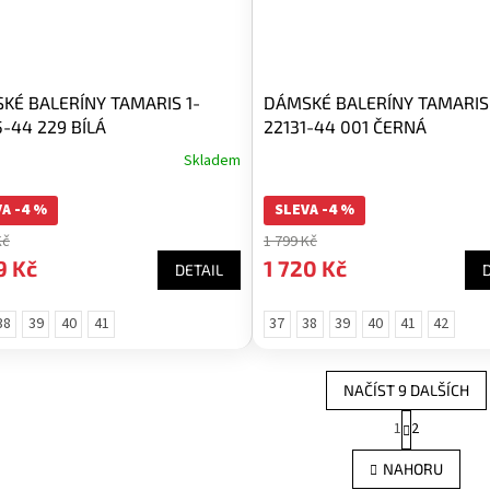
KÉ BALERÍNY TAMARIS 1-
DÁMSKÉ BALERÍNY TAMARIS 
5-44 229 BÍLÁ
22131-44 001 ČERNÁ
Skladem
A -4 %
SLEVA -4 %
Kč
1 799 Kč
9 Kč
1 720 Kč
DETAIL
38
39
40
41
37
38
39
40
41
42
NAČÍST 9 DALŠÍCH
S
1
2
O
t
r
v
NAHORU
á
l