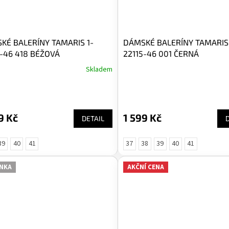
KÉ BALERÍNY TAMARIS 1-
DÁMSKÉ BALERÍNY TAMARIS 
5-46 418 BÉŽOVÁ
22115-46 001 ČERNÁ
Skladem
9 Kč
1 599 Kč
DETAIL
39
40
41
37
38
39
40
41
NKA
AKČNÍ CENA