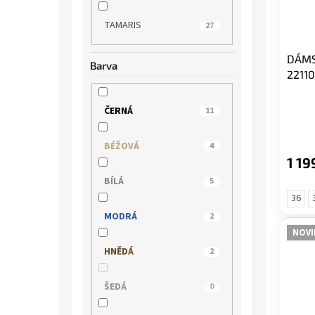
TAMARIS
27
DÁMS
Barva
22110
ČERNÁ
11
BÉŽOVÁ
4
1 19
BÍLÁ
5
36
MODRÁ
2
NOVI
HNĚDÁ
2
ŠEDÁ
0