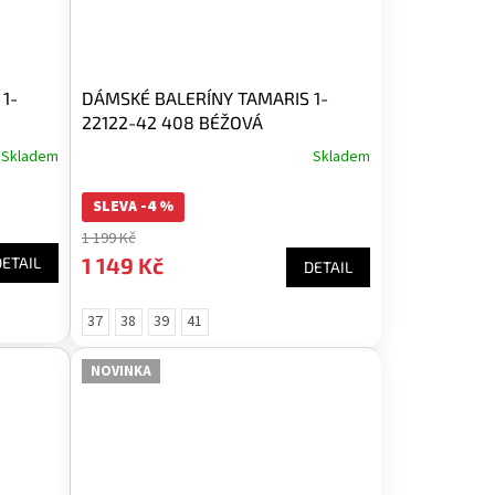
1-
DÁMSKÉ BALERÍNY TAMARIS 1-
22122-42 408 BÉŽOVÁ
Skladem
Skladem
SLEVA -4 %
1 199 Kč
1 149 Kč
DETAIL
DETAIL
37
38
39
41
NOVINKA