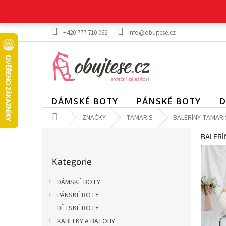
Přejít
na
obsah
+420 777 710 062
info@obujtese.cz
DÁMSKÉ BOTY
PÁNSKÉ BOTY
D
Domů
ZNAČKY
TAMARIS
BALERÍNY TAMARI
P
BALERÍ
o
Přeskočit
s
Kategorie
kategorie
t
r
DÁMSKÉ BOTY
a
PÁNSKÉ BOTY
n
DĚTSKÉ BOTY
n
í
KABELKY A BATOHY