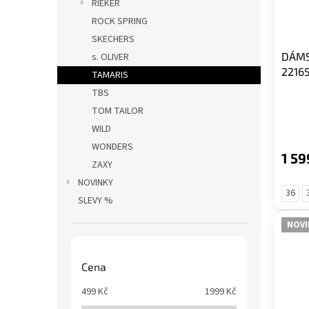
RIEKER
ROCK SPRING
SKECHERS
DÁMS
s. OLIVER
2216
TAMARIS
TBS
TOM TAILOR
WILD
WONDERS
1 59
ZAXY
NOVINKY
36
SLEVY %
NOVI
Cena
499
Kč
1999
Kč