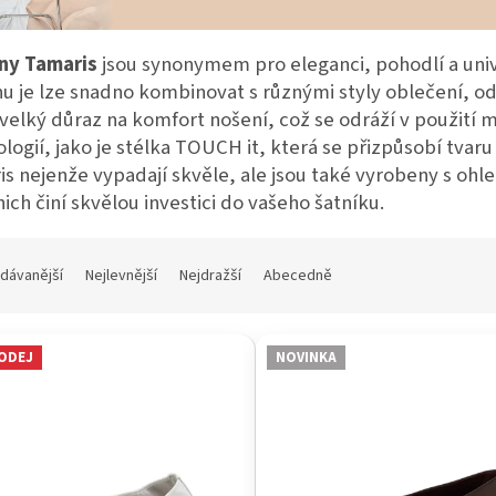
íny Tamaris
jsou synonymem pro eleganci, pohodlí a un
u je lze snadno kombinovat s různými styly oblečení, od
velký důraz na komfort nošení, což se odráží v použití 
logií, jako je stélka TOUCH it, která se přizpůsobí tvar
s nejenže vypadají skvěle, ale jsou také vyrobeny s ohl
nich činí skvělou investici do vašeho šatníku.
dávanější
Nejlevnější
Nejdražší
Abecedně
ODEJ
NOVINKA