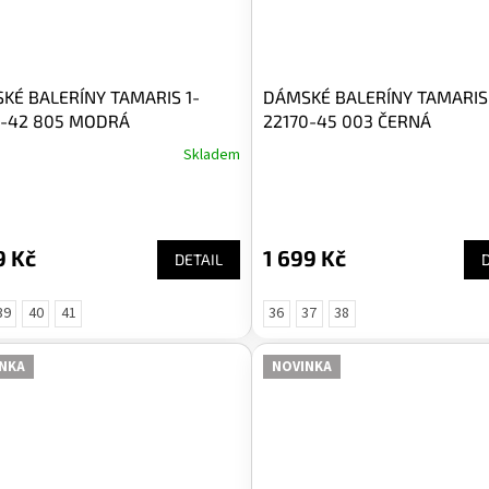
KÉ BALERÍNY TAMARIS 1-
DÁMSKÉ BALERÍNY TAMARIS 
0-42 805 MODRÁ
22170-45 003 ČERNÁ
Skladem
9 Kč
1 699 Kč
DETAIL
39
40
41
36
37
38
NKA
NOVINKA