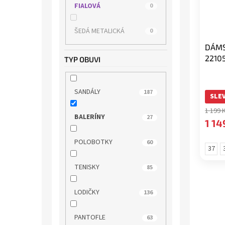
FIALOVÁ
0
ŠEDÁ METALICKÁ
0
DÁMS
2210
TYP OBUVI
SANDÁLY
187
SLEV
1 199 
BALERÍNY
27
1 14
POLOBOTKY
60
37
TENISKY
85
LODIČKY
136
PANTOFLE
63