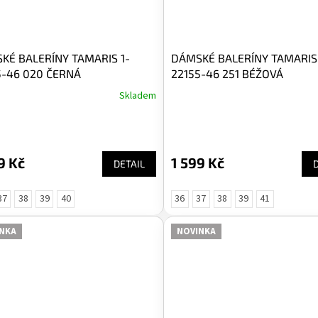
KÉ BALERÍNY TAMARIS 1-
DÁMSKÉ BALERÍNY TAMARIS 
5-46 020 ČERNÁ
22155-46 251 BÉŽOVÁ
Skladem
9 Kč
1 599 Kč
DETAIL
37
38
39
40
36
37
38
39
41
NKA
NOVINKA