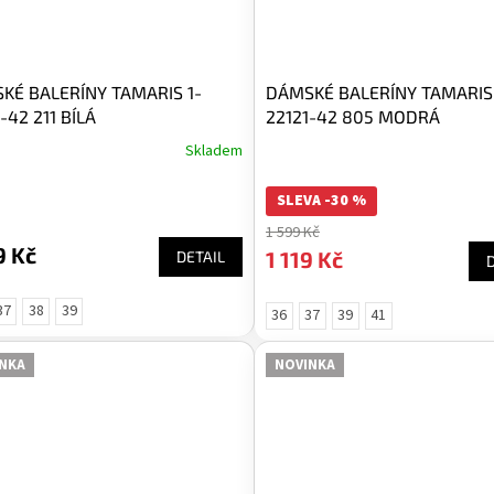
KÉ BALERÍNY TAMARIS 1-
DÁMSKÉ BALERÍNY TAMARIS 
-42 211 BÍLÁ
22121-42 805 MODRÁ
Skladem
SLEVA -30 %
1 599 Kč
9 Kč
1 119 Kč
DETAIL
37
38
39
36
37
39
41
NKA
NOVINKA