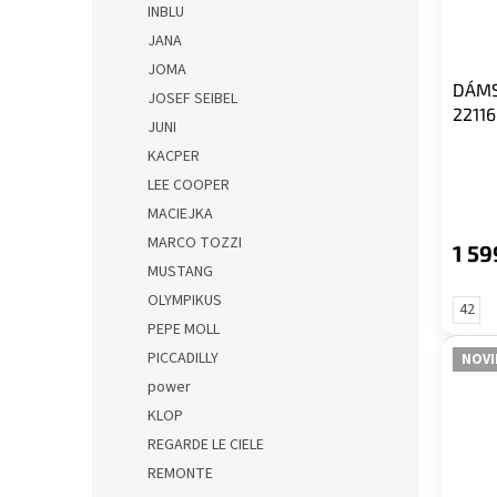
INBLU
o
k
JANA
d
t
u
ů
JOMA
DÁMS
k
JOSEF SEIBEL
22116
t
JUNI
ů
KACPER
LEE COOPER
MACIEJKA
MARCO TOZZI
1 59
MUSTANG
OLYMPIKUS
42
PEPE MOLL
PICCADILLY
NOVI
power
KLOP
REGARDE LE CIELE
REMONTE