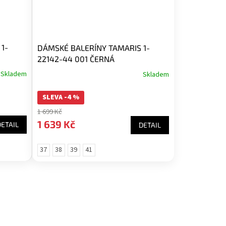
1-
DÁMSKÉ BALERÍNY TAMARIS 1-
22142-44 001 ČERNÁ
Skladem
Skladem
SLEVA -4 %
1 699 Kč
1 639 Kč
DETAIL
DETAIL
37
38
39
41