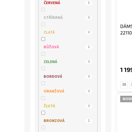
ČERVENÁ
1
STŘÍBRNÁ
0
DÁMS
ZLATÁ
2211
0
RŮŽOVÁ
1
ZELENÁ
0
1 19
BORDOVÁ
0
38
ORANŽOVÁ
0
NOVI
ŽLUTÁ
0
BRONZOVÁ
1