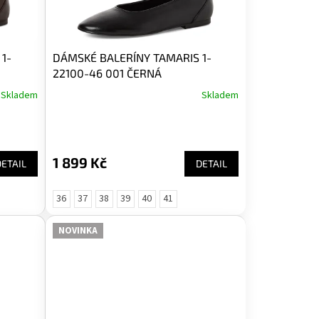
1-
DÁMSKÉ BALERÍNY TAMARIS 1-
22100-46 001 ČERNÁ
Skladem
Skladem
1 899 Kč
DETAIL
DETAIL
36
37
38
39
40
41
NOVINKA