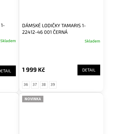
1-
DÁMSKÉ LODIČKY TAMARIS 1-
22412-46 001 ČERNÁ
Skladem
Skladem
1 999 Kč
DETAIL
DETAIL
36
37
38
39
NOVINKA