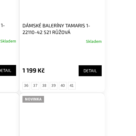
1-
DÁMSKÉ BALERÍNY TAMARIS 1-
22110-42 521 RŮŽOVÁ
Skladem
Skladem
1 199 Kč
DETAIL
DETAIL
36
37
38
39
40
41
NOVINKA