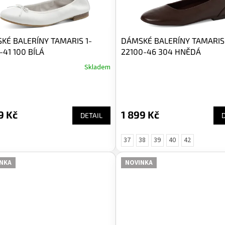
KÉ BALERÍNY TAMARIS 1-
DÁMSKÉ BALERÍNY TAMARIS 
-41 100 BÍLÁ
22100-46 304 HNĚDÁ
Skladem
9 Kč
1 899 Kč
DETAIL
37
38
39
40
42
NKA
NOVINKA