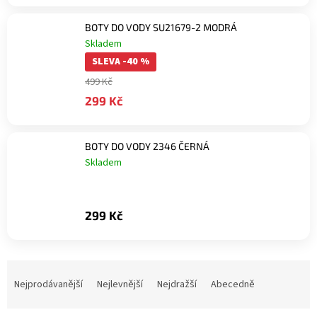
BOTY DO VODY SU21679-2 MODRÁ
Skladem
SLEVA -40 %
499 Kč
299 Kč
BOTY DO VODY 2346 ČERNÁ
Skladem
299 Kč
Ř
a
Nejprodávanější
Nejlevnější
Nejdražší
Abecedně
z
e