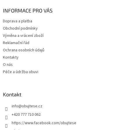
p
a
INFORMACE PRO VÁS
t
Doprava a platba
í
Obchodní podmínky
Výměna a vrácení zboží
Reklamační řád
Ochrana osobních údajů
Kontakty
O nás
Péče a údržba obuvi
Kontakt
info
@
obujtese.cz
+420 777 710 062
https://www.facebook.com/obujtese