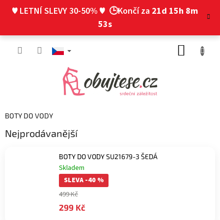
Přejít
♥ LETNÍ SLEVY 30-50% ♥
🕒Končí za
21d 15h 8m
na
obsah
53s
NÁKUP
KOŠÍK
BOTY DO VODY
Nejprodávanější
BOTY DO VODY SU21679-3 ŠEDÁ
Skladem
SLEVA -40 %
499 Kč
299 Kč