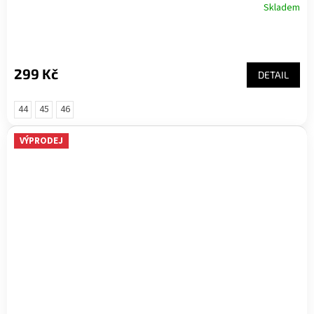
Skladem
299 Kč
DETAIL
44
45
46
VÝPRODEJ