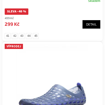
Skladem
SLEVA -40 %
499 Kč
299 Kč
DETAIL
41
42
43
44
45
VÝPRODEJ