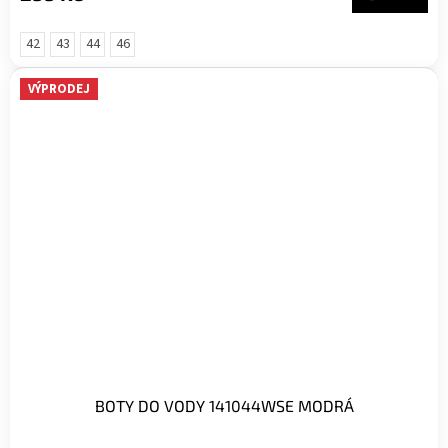
42
43
44
46
VÝPRODEJ
BOTY DO VODY 141044WSE MODRÁ