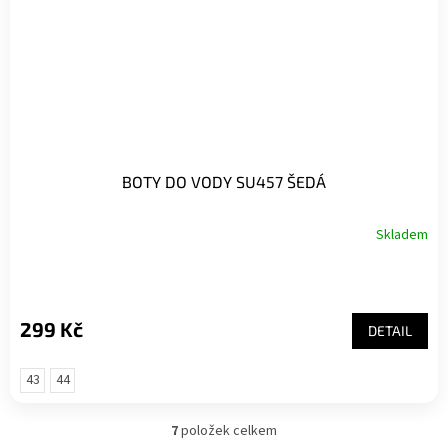
BOTY DO VODY SU457 ŠEDÁ
Skladem
299 Kč
DETAIL
43
44
7
položek celkem
O