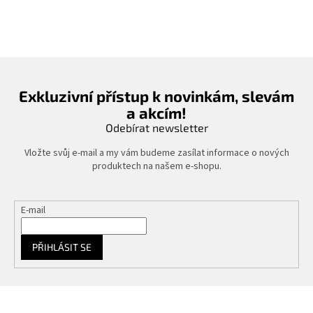
v
l
á
d
a
c
í
Exkluzivní přístup k novinkám, slevám
p
a akcím!
r
v
Odebírat newsletter
k
y
Vložte svůj e-mail a my vám budeme zasílat informace o nových
v
produktech na našem e-shopu.
ý
p
i
E-mail
s
u
PŘIHLÁSIT SE
Z
á