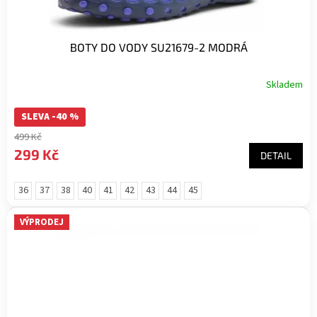
BOTY DO VODY SU21679-2 MODRÁ
Skladem
SLEVA -40 %
499 Kč
299 Kč
DETAIL
36
37
38
40
41
42
43
44
45
VÝPRODEJ