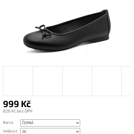
999 Kč
826 Kč bez DPH
Měrná
Barva
cena:
Velikost