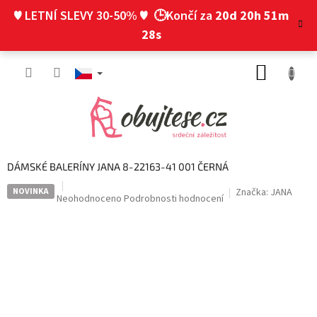
Přejít
♥ LETNÍ SLEVY 30-50% ♥
🕒Končí za
20d 20h 51m
na
obsah
27s
NÁKUP
KOŠÍK
DÁMSKÉ BALERÍNY JANA 8-22163-41 001 ČERNÁ
NOVINKA
Značka:
JANA
Průměrné
Neohodnoceno
Podrobnosti hodnocení
hodnocení
produktu
je
0,0
z
5
hvězdiček.