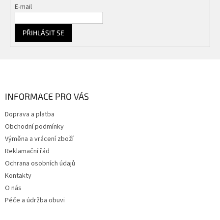
E-mail
PŘIHLÁSIT SE
Z
á
p
a
INFORMACE PRO VÁS
t
Doprava a platba
í
Obchodní podmínky
Výměna a vrácení zboží
Reklamační řád
Ochrana osobních údajů
Kontakty
O nás
Péče a údržba obuvi