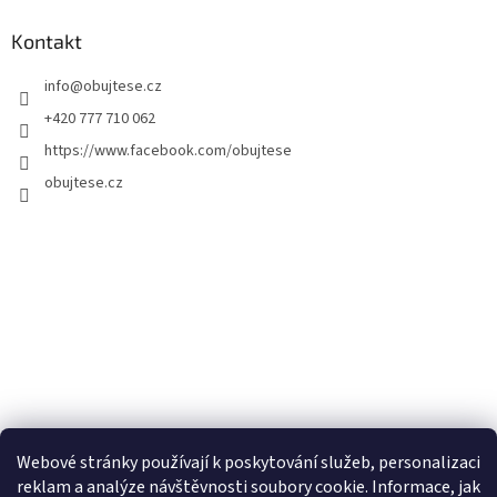
Kontakt
info
@
obujtese.cz
+420 777 710 062
https://www.facebook.com/obujtese
obujtese.cz
Webové stránky používají k poskytování služeb, personalizaci
reklam a analýze návštěvnosti soubory cookie. Informace, jak