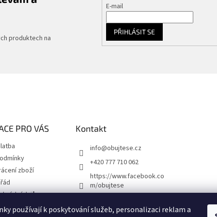
E-mail
PŘIHLÁSIT SE
ých produktech na
ACE PRO VÁS
Kontakt
latba
info
@
obujtese.cz
podmínky
+420 777 710 062
ácení zboží
https://www.facebook.co
 řád
m/obujtese
obních údajů
obujtese.cz
ky používají k poskytování služeb, personalizaci reklam a