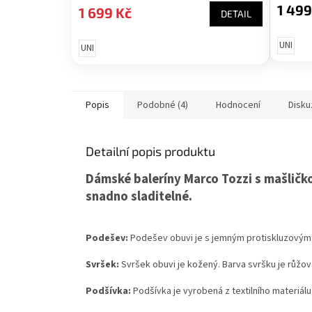
1 499
1 699 Kč
DETAIL
UNI
UNI
Popis
Podobné (4)
Hodnocení
Disku
Detailní popis produktu
Dámské baleríny Marco Tozzi s mašličko
snadno sladitelné.
Podešev:
Podešev obuvi je s jemným protiskluzovým 
Svršek:
Svršek obuvi je kožený. Barva svršku je růžov
Podšívka:
Podšívka je vyrobená z textilního materiálu