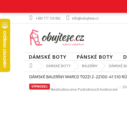
Přejít
na
obsah
+420 777 710 062
info@obujtese.cz
DÁMSKÉ BOTY
PÁNSKÉ BOTY
D
Domů
DÁMSKÉ BOTY
BALERÍNY
DÁMSKÉ BA
DÁMSKÉ BALERÍNY MARCO TOZZI 2-22100-41 510 R
VÝPRODEJ
Zn
Průměrné
Neohodnoceno
Podrobnosti hodnocení
hodnocení
produktu
je
0,0
z
5