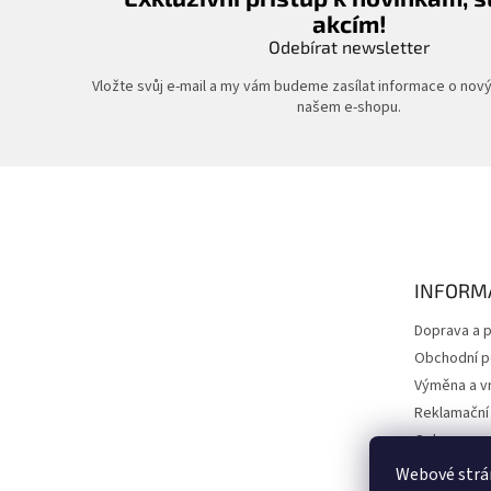
akcím!
Odebírat newsletter
Vložte svůj e-mail a my vám budeme zasílat informace o nov
našem e-shopu.
Z
á
p
a
t
INFORM
í
Doprava a p
Obchodní 
Výměna a vr
Reklamační
Ochrana os
Kontakty
Webové strán