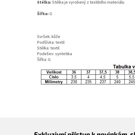
Stélka:
Stélka je vyrobený z textilního materiálu.
Šířka:
G
Svršek: kůže
Podšívka: textil
Stélka: textil
Podešev: syntetika
Šířka: G
Exkluzivní přístup k novinkám, 