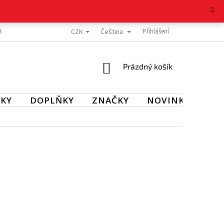
CZK
Čeština
BOŽÍ
REKLAMAČNÍ ŘÁD
OCHRANA OSOBNÍCH ÚDAJŮ
Přihlášení
KONTAKT
NÁKUPNÍ
Prázdný košík
KOŠÍK
KY
DOPLŇKY
ZNAČKY
NOVINKY
SL