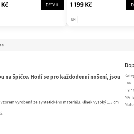
 Kč
1 199 Kč
DETAIL
D
UNI
ze
Dop
u na špičce. Hodí se pro každodenní nošení, jsou
Kate
EAN
:
TYP 
MATE
vzorem vyrobená ze syntetického materiálu. Klínek vysoký 1,5 cm.
Mater
á.
.