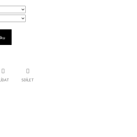
íku
LÍDAT
SDÍLET