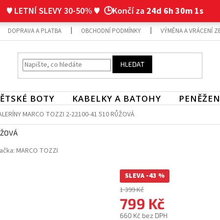
♥ LETNÍ SLEVY 30-50% ♥
🕒Končí za
24d 6h 30m 0s
DOPRAVA A PLATBA
OBCHODNÍ PODMÍNKY
VÝMĚNA A VRÁCENÍ Z
HLEDAT
ĚTSKÉ BOTY
KABELKY A BATOHY
PENĚŽEN
LERÍNY MARCO TOZZI 2-22100-41 510 RŮŽOVÁ
ŮŽOVÁ
ačka:
MARCO TOZZI
SLEVA -43 %
1 399 Kč
799 Kč
660 Kč bez DPH