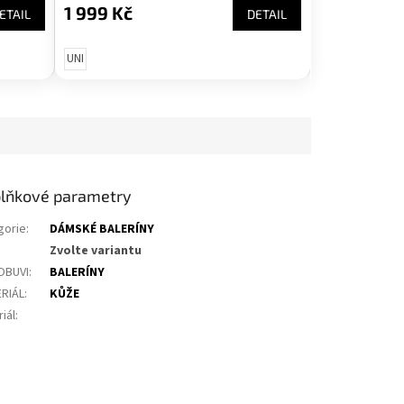
1 999 Kč
ETAIL
DETAIL
UNI
lňkové parametry
gorie
:
DÁMSKÉ BALERÍNY
Zvolte variantu
OBUVI
:
BALERÍNY
RIÁL
:
KŮŽE
iál
: