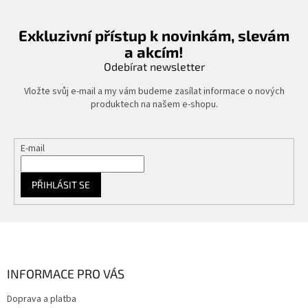
Exkluzivní přístup k novinkám, slevám
a akcím!
Odebírat newsletter
Vložte svůj e-mail a my vám budeme zasílat informace o nových
produktech na našem e-shopu.
E-mail
PŘIHLÁSIT SE
Z
á
p
a
INFORMACE PRO VÁS
t
Doprava a platba
í