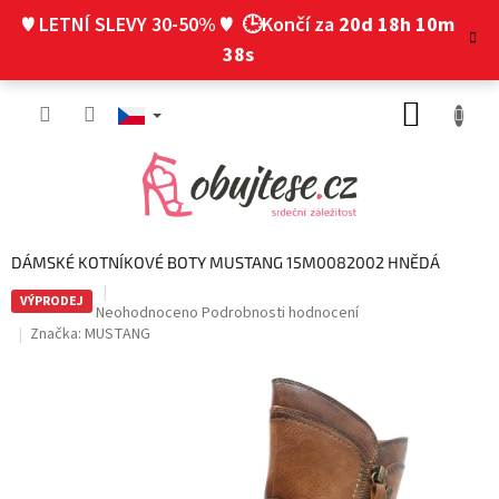
Přejít
♥ LETNÍ SLEVY 30-50% ♥
🕒Končí za
20d 18h 10m
na
obsah
37s
NÁKUP
KOŠÍK
DÁMSKÉ KOTNÍKOVÉ BOTY MUSTANG 15M0082002 HNĚDÁ
VÝPRODEJ
Průměrné
Neohodnoceno
Podrobnosti hodnocení
hodnocení
Značka:
MUSTANG
produktu
je
0,0
z
5
hvězdiček.