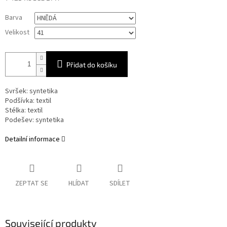
Měrná
Barva
cena:
Velikost
Přidat do košíku
Svršek: syntetika
Podšívka: textil
Stélka: textil
Podešev: syntetika
Detailní informace
ZEPTAT SE
HLÍDAT
SDÍLET
Související produkty