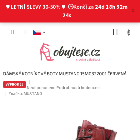
Přejít
♥ LETNÍ SLEVY 30-50% ♥
🕒Končí za
24d 18h 52m
na
obsah
23s
NÁKUP
KOŠÍK
DÁMSKÉ KOTNÍKOVÉ BOTY MUSTANG 15M0322001 ČERVENÁ
VÝPRODEJ
Průměrné
Neohodnoceno
Podrobnosti hodnocení
hodnocení
Značka:
MUSTANG
produktu
je
0,0
z
5
hvězdiček.