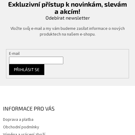
Exkluzivní přístup k novinkám, slevám
a akcím!
Odebírat newsletter
Vložte svůj e-mail a my vám budeme zasílat informace o nových
produktech na našem e-shopu.
E-mail
PŘIHLÁSIT SE
Z
á
p
a
INFORMACE PRO VÁS
t
Doprava a platba
í
Obchodní podmínky
Výměna a vrácení zboží