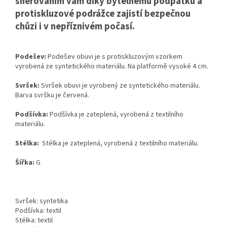
šněrováním vám díky bytelnému podpatku a
protiskluzové podrážce zajistí bezpečnou
chůzi i v nepříznivém počasí.
Podešev:
Podešev obuvi je s protiskluzovým vzorkem
vyrobená ze syntetického materiálu. Na platformě vysoké 4 cm.
Svršek:
Svršek obuvi je vyrobený ze syntetického materiálu.
Barva svršku je červená.
Podšívka:
Podšívka je zateplená, vyrobená z textilního
materiálu.
Stélka:
Stélka je zateplená, vyrobená z textilního materiálu.
Šířka:
G
Svršek: syntetika
Podšívka: textil
Stélka: textil