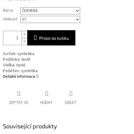
Měrná
Barva
cena:
Velikost
Přidat do košíku
Svršek: syntetika
Podšívka: textil
Stélka: textil
Podešev: syntetika
Detailní informace
ZEPTAT SE
HLÍDAT
SDÍLET
Související produkty