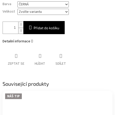
Měrná
Barva
cena:
Velikost
Přidat do košíku
Detailní informace
ZEPTAT SE
HLÍDAT
SDÍLET
Související produkty
NÁŠ TIP