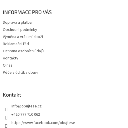
p
a
INFORMACE PRO VÁS
t
Doprava a platba
í
Obchodní podmínky
Výměna a vrácení zboží
Reklamační řád
Ochrana osobních údajů
Kontakty
O nás
Péče a údržba obuvi
Kontakt
info
@
obujtese.cz
+420 777 710 062
https://www.facebook.com/obujtese