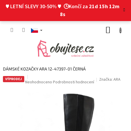
Přejít
♥ LETNÍ SLEVY 30-50% ♥
🕒Končí za
21d 15h 12m
na
obsah
7s
NÁKUP
KOŠÍK
DÁMSKÉ KOZAČKY ARA 12-47397-01 ČERNÁ
VÝPRODEJ
Značka:
ARA
Průměrné
Neohodnoceno
Podrobnosti hodnocení
hodnocení
produktu
je
0,0
z
5
hvězdiček.