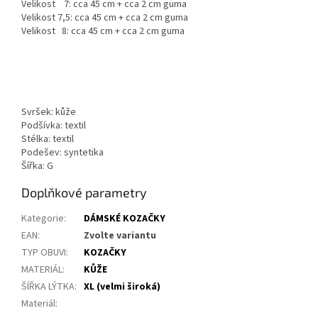
Velikost 7: cca 45 cm + cca 2 cm guma
Velikost 7,5: cca 45 cm + cca 2 cm guma
Velikost 8: cca 45 cm + cca 2 cm guma
Svršek: kůže
Podšívka: textil
Stélka: textil
Podešev: syntetika
Šířka: G
Doplňkové parametry
Kategorie
:
DÁMSKÉ KOZAČKY
EAN
:
Zvolte variantu
TYP OBUVI
:
KOZAČKY
MATERIÁL
:
KŮŽE
ŠÍŘKA LÝTKA
:
XL (velmi široká)
Materiál
: