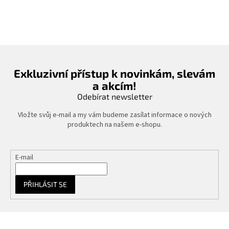
Exkluzivní přístup k novinkám, slevám
a akcím!
Odebírat newsletter
Vložte svůj e-mail a my vám budeme zasílat informace o nových
produktech na našem e-shopu.
E-mail
PŘIHLÁSIT SE
Z
á