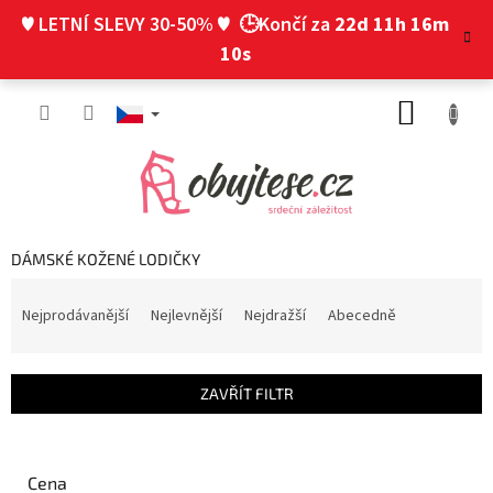
Přejít
♥ LETNÍ SLEVY 30-50% ♥
🕒Končí za
22d 11h 16m
na
obsah
9s
NÁKUP
KOŠÍK
DÁMSKÉ KOŽENÉ LODIČKY
Ř
a
Nejprodávanější
Nejlevnější
Nejdražší
Abecedně
z
e
n
ZAVŘÍT FILTR
í
p
r
o
Cena