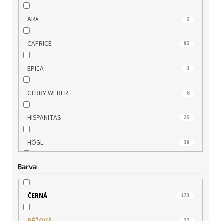
ARA
2
CAPRICE
85
EPICA
3
GERRY WEBER
6
HISPANITAS
25
HÖGL
38
Barva
IBERIUS
3
JANA
7
ČERNÁ
173
KLOP
7
BÉŽOVÁ
77