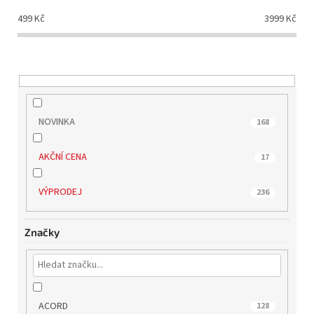
d
499
Kč
3999
Kč
u
k
t
ů
NOVINKA
168
AKČNÍ CENA
17
VÝPRODEJ
236
Značky
ACORD
128