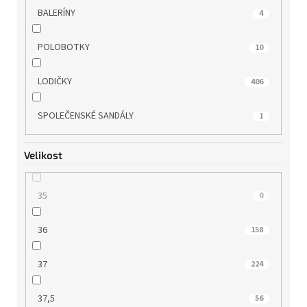
BALERÍNY
4
POLOBOTKY
10
LODIČKY
406
SPOLEČENSKÉ SANDÁLY
1
Velikost
35
0
36
158
37
224
37,5
56