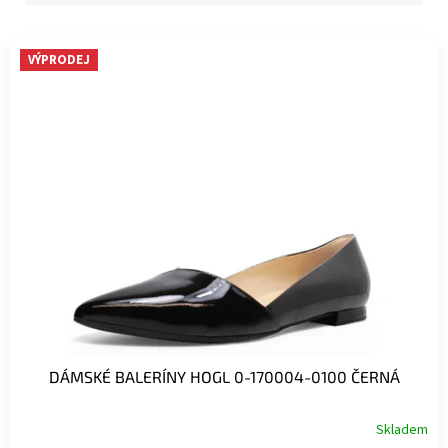
V
VÝPRODEJ
ý
p
i
s
p
r
o
d
u
k
t
ů
DÁMSKÉ BALERÍNY HOGL 0-170004-0100 ČERNÁ
Skladem