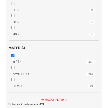
37.5
0
38.5
1
40.5
1
MATERIÁL
KŮŽE
421
SYNTETIKA
214
TEXTIL
79
VYMAZAT FILTRY
Položek k zobrazení:
421