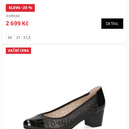
SLEVA -25 %
3 599 Kč
2 699 Kč
DETAIL
36
37
37,5
AKČNÍ CENA