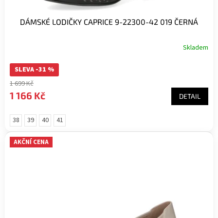
DÁMSKÉ LODIČKY CAPRICE 9-22300-42 019 ČERNÁ
Skladem
SLEVA -31 %
1 699 Kč
1 166 Kč
DETAIL
38
39
40
41
AKČNÍ CENA