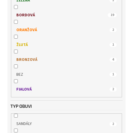
ZELENÁ
2
WONDERS
4
BORDOVÁ
19
ORANŽOVÁ
2
ŽLUTÁ
1
BRONZOVÁ
4
BEZ
1
FIALOVÁ
2
TYP OBUVI
SANDÁLY
2