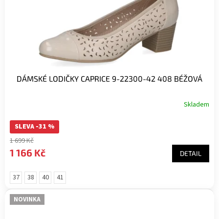
DÁMSKÉ LODIČKY CAPRICE 9-22300-42 408 BÉŽOVÁ
Skladem
SLEVA -31 %
1 699 Kč
1 166 Kč
DETAIL
37
38
40
41
NOVINKA