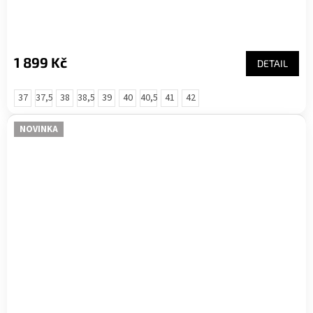
1 899 Kč
DETAIL
37
37,5
38
38,5
39
40
40,5
41
42
NOVINKA