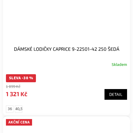
DÁMSKÉ LODIČKY CAPRICE 9-22501-42 250 ŠEDÁ
Skladem
SLEVA -30 %
1 899 Kč
1 321 Kč
DETAIL
36
40,5
AKČNÍ CENA