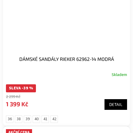
DÁMSKÉ SANDÁLY RIEKER 62962-14 MODRÁ
Skladem
SLEVA -39 %
2 299 Kč
1 399 Kč
DETAIL
36
38
39
40
41
42
AKČNÍ CENA