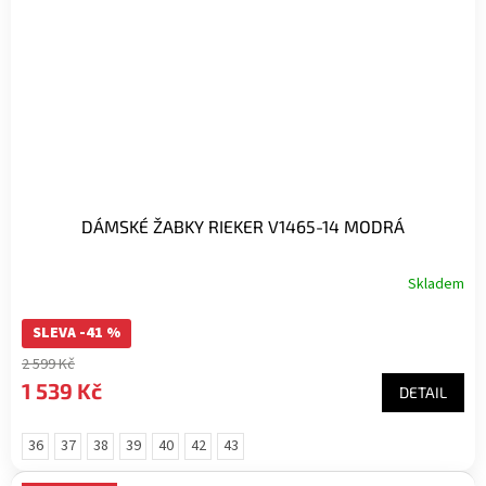
DÁMSKÉ ŽABKY RIEKER V1465-14 MODRÁ
Skladem
SLEVA -41 %
2 599 Kč
1 539 Kč
DETAIL
36
37
38
39
40
42
43