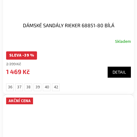
DÁMSKÉ SANDÁLY RIEKER 68851-80 BÍLÁ
Skladem
SLEVA -39 %
2 399 Kč
1 469 Kč
DETAIL
36
37
38
39
40
42
AKČNÍ CENA