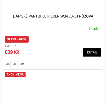
DÁMSKÉ PANTOFLE RIEKER W3450-31 RŮŽOVÁ
Skladem
SLEVA -44 %
1 499 Kč
839 Kč
DETAIL
36
38
39
AKČNÍ CENA