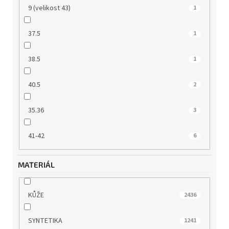
9 (velikost 43)
1
37.5
1
38.5
1
40.5
2
35.36
3
41-42
6
MATERIÁL
KŮŽE
2436
SYNTETIKA
1241