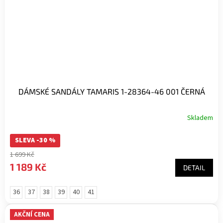
DÁMSKÉ SANDÁLY TAMARIS 1-28364-46 001 ČERNÁ
Skladem
SLEVA -30 %
1 699 Kč
1 189 Kč
DETAIL
36
37
38
39
40
41
AKČNÍ CENA