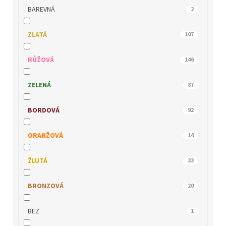
JANA
120
BAREVNÁ
2
JOMA
8
ZLATÁ
107
JOSEF SEIBEL
135
RŮŽOVÁ
146
KACPER
49
ZELENÁ
87
KLOP
108
BORDOVÁ
92
LEE COOPER
57
ORANŽOVÁ
14
MACIEJKA
42
ŽLUTÁ
33
MARCO TOZZI
196
BRONZOVÁ
20
MEDILINE
30
BEZ
1