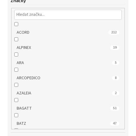
Značky
ACORD
212
ALPINEX
19
ARA
5
ARCOPEDICO
8
AZALEIA
2
BAGATT
51
BATZ
47