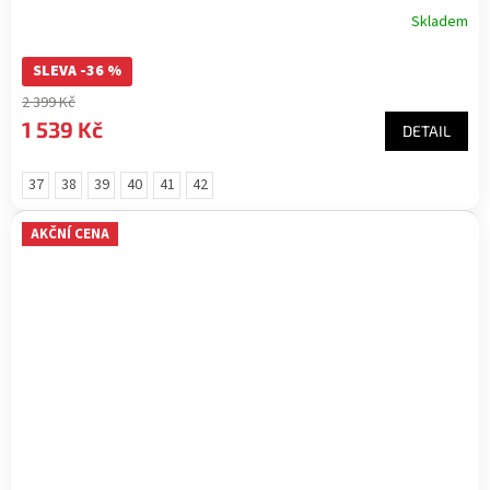
Skladem
SLEVA -36 %
2 399 Kč
1 539 Kč
DETAIL
37
38
39
40
41
42
AKČNÍ CENA