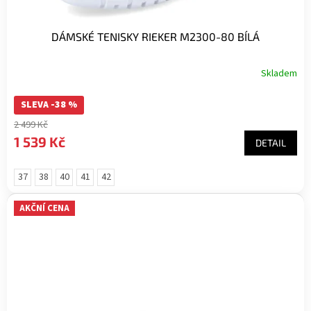
DÁMSKÉ TENISKY RIEKER M2300-80 BÍLÁ
Skladem
SLEVA -38 %
2 499 Kč
1 539 Kč
DETAIL
37
38
40
41
42
AKČNÍ CENA