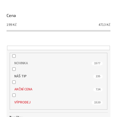
p
r
o
Cena
d
199
Kč
4713
Kč
u
k
t
ů
NOVINKA
1577
NÁŠ TIP
235
AKČNÍ CENA
724
VÝPRODEJ
1520