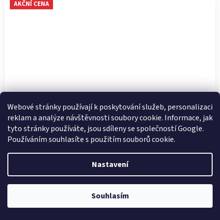
AKČNÍ CENA
Webové stránky používají k poskytování služeb, personalizaci
reklam a analýze návštěvnosti soubory cookie. Informace, jak
tyto stránky používáte, jsou sdíleny se společností Google.
Používáním souhlasíte s použitím souborů cookie.
DÁMSKÉ ŽABKY RIEKER V1461-90 STŘÍBRNÁ
Nastavení
Skladem
Souhlasím
SLEVA -40 %