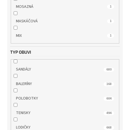
RIEKER
621
MOSAZNÁ
1
ROCK SPRING
4
MASKÁČOVÁ
1
s.OLIVER
87
MIX
1
SKECHERS
31
TYP OBUVI
TAMARIS
745
SANDÁLY
680
TBS
7
BALERÍNY
168
TOM TAILOR
11
POLOBOTKY
604
WILD
150
TENISKY
494
WINK
20
LODIČKY
668