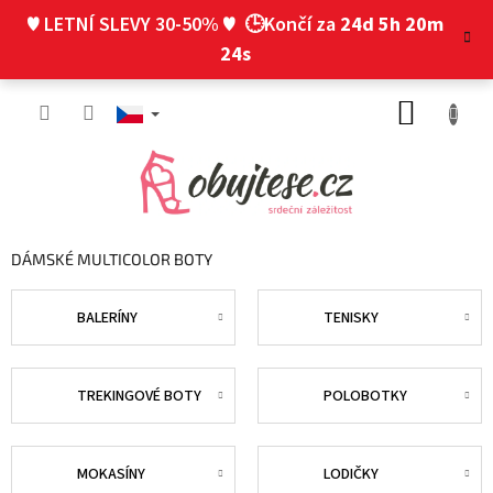
Přejít
♥ LETNÍ SLEVY 30-50% ♥
🕒Končí za
24d 5h 20m
na
obsah
23s
NÁKUP
KOŠÍK
DÁMSKÉ MULTICOLOR BOTY
BALERÍNY
TENISKY
TREKINGOVÉ BOTY
POLOBOTKY
MOKASÍNY
LODIČKY