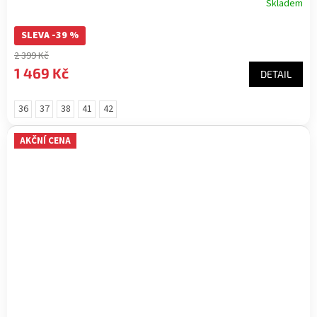
Skladem
SLEVA -39 %
2 399 Kč
1 469 Kč
DETAIL
36
37
38
41
42
AKČNÍ CENA