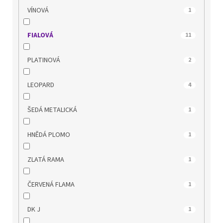
MUSTANG
47
VÍNOVÁ
1
NIK
7
FIALOVÁ
11
OLYMPIKUS
8
PLATINOVÁ
2
PICCADILLY
150
LEOPARD
4
POWER
17
ŠEDÁ METALICKÁ
1
QUO VADIS
67
HNĚDÁ PLOMO
1
REGARDE LE CIEL
42
ZLATÁ RAMA
1
REMONTE
62
ČERVENÁ FLAMA
1
RIDER
32
DK J
1