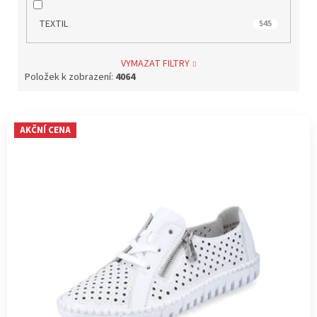
TEXTIL
545
VYMAZAT FILTRY
Položek k zobrazení:
4064
V
AKČNÍ CENA
ý
p
i
s
p
r
o
d
u
k
t
ů