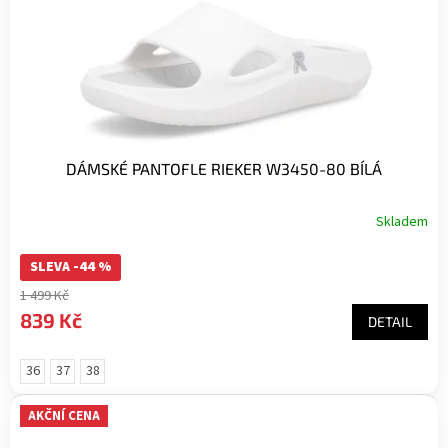
DÁMSKÉ PANTOFLE RIEKER W3450-80 BÍLÁ
Skladem
SLEVA -44 %
1 499 Kč
839 Kč
DETAIL
36
37
38
AKČNÍ CENA