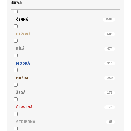
Barva
BUGATTI
21
CAPRICE
405
ČERNÁ
1503
EPICA
5
BÉŽOVÁ
603
GERRY WEBER
8
BÍLÁ
474
HISPANITAS
108
MODRÁ
313
HÖGL
100
HNĚDÁ
239
IBERIUS
87
ŠEDÁ
172
IMAC
44
ČERVENÁ
173
INBLU
18
STŘÍBRNÁ
65