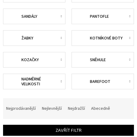
SANDÁLY
PANTOFLE
ŽABKY
KOTNÍKOVÉ BOTY
KOZAČKY
SNĚHULE
NADMĚRNÉ
BAREFOOT
VELIKOSTI
Ř
a
Nejprodávanější
Nejlevnější
Nejdražší
Abecedně
z
e
n
ZAVŘÍT FILTR
í