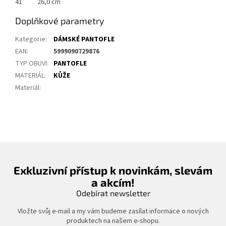
41
26,0 cm
Doplňkové parametry
Kategorie
:
DÁMSKÉ PANTOFLE
EAN
:
5999090729876
TYP OBUVI
:
PANTOFLE
MATERIÁL
:
KŮŽE
Materiál
:
Exkluzivní přístup k novinkám, slevám
a akcím!
Odebírat newsletter
Vložte svůj e-mail a my vám budeme zasílat informace o nových
produktech na našem e-shopu.