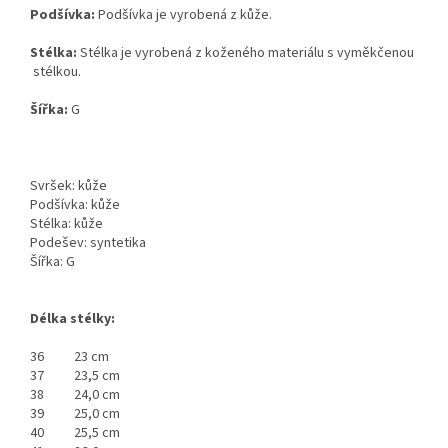
Podšívka:
Podšívka je vyrobená z kůže.
Stélka:
Stélka je vyrobená z koženého materiálu s vyměkčenou
stélkou.
Šířka:
G
Svršek: kůže
Podšívka: kůže
Stélka: kůže
Podešev: syntetika
Šířka: G
Délka stélky:
36
23 cm
37
23,5 cm
38
24,0 cm
39
25,0 cm
40
25,5 cm