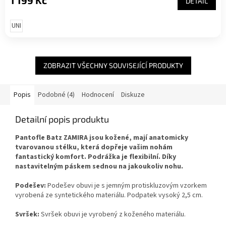
1 199 Kč
DETAIL
UNI
ZOBRAZIT VŠECHNY SOUVISEJÍCÍ PRODUKTY
Popis
Podobné (4)
Hodnocení
Diskuze
Detailní popis produktu
Pantofle Batz ZAMIRA jsou kožené, mají anatomicky
tvarovanou stélku, která dopřeje vašim nohám
fantastický komfort. Podrážka je flexibilní. Díky
nastavitelným páskem sednou na jakoukoliv nohu.
Podešev:
Podešev obuvi je s jemným protiskluzovým vzorkem
vyrobená ze syntetického materiálu. Podpatek vysoký 2,5 cm.
Svršek:
Svršek obuvi je vyrobený z koženého materiálu.