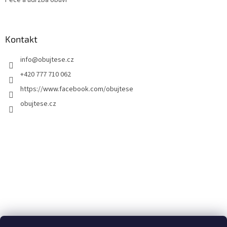
Péče a údržba obuvi
Kontakt
info
@
obujtese.cz
+420 777 710 062
https://www.facebook.com/obujtese
obujtese.cz