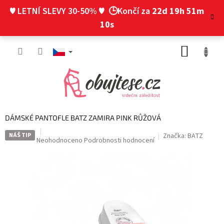
Přejít
♥ LETNÍ SLEVY 30-50% ♥
🕒Končí za
22d 19h 51m
na
obsah
9s
NÁKUP
KOŠÍK
DÁMSKÉ PANTOFLE BATZ ZAMIRA PINK RŮŽOVÁ
NÁŠ TIP
Značka:
BATZ
Průměrné
Neohodnoceno
Podrobnosti hodnocení
hodnocení
produktu
je
0,0
z
5
hvězdiček.