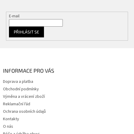
E-mail
PŘIHLÁSIT SE
Z
á
p
a
INFORMACE PRO VÁS
t
Doprava a platba
í
Obchodní podmínky
Výměna a vrácení zboží
Reklamační řád
Ochrana osobních údajů
Kontakty
O nás