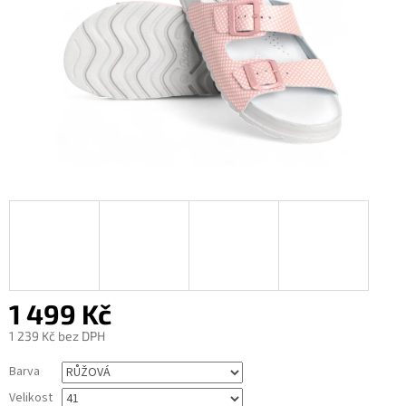
1 499 Kč
1 239 Kč bez DPH
Měrná
Barva
cena:
Velikost