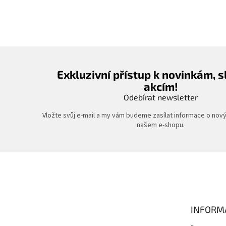
Exkluzivní přístup k novinkám, 
akcím!
Odebírat newsletter
Vložte svůj e-mail a my vám budeme zasílat informace o nov
našem e-shopu.
Z
á
p
a
t
INFORM
í