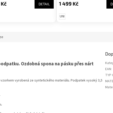
 Kč
1 499 Kč
DETAIL
D
UNI
ze
Dop
odpatku. Ozdobná spona na pásku přes nárt
Kate
EAN
:
TYP 
 vzorkem vyrobená ze syntetického materiálu. Podpatek vysoký 3,5
MATE
Mater
.
u
.