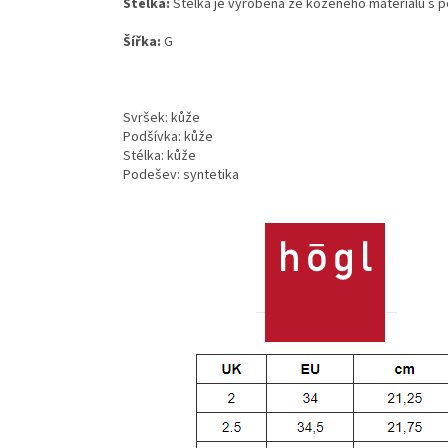
Stélka:
Stélka je vyrobená ze koženého materiálu s p
Šířka:
G
Svršek: kůže
Podšívka: kůže
Stélka: kůže
Podešev: syntetika