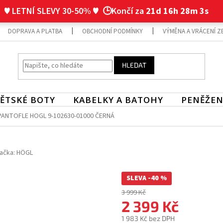
♥ LETNÍ SLEVY 30-50% ♥
🕒Končí za
21d 16h 28m 2s
DOPRAVA A PLATBA
OBCHODNÍ PODMÍNKY
VÝMĚNA A VRÁCENÍ Z
HLEDAT
ĚTSKÉ BOTY
KABELKY A BATOHY
PENĚŽEN
ANTOFLE HOGL 9-102630-01000 ČERNÁ
ačka:
HÖGL
SLEVA -40 %
3 999 Kč
2 399 Kč
1 983 Kč bez DPH