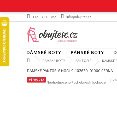
Přejít
na
obsah
+420 777 710 062
info@obujtese.cz
DÁMSKÉ BOTY
PÁNSKÉ BOTY
D
Domů
DÁMSKÉ BOTY
PANTOFLE
DÁMSKÉ P
DÁMSKÉ PANTOFLE HOGL 9-102630-01000 ČERNÁ
VÝPRODEJ
Zn
Průměrné
Neohodnoceno
Podrobnosti hodnocení
hodnocení
produktu
je
0,0
z
5