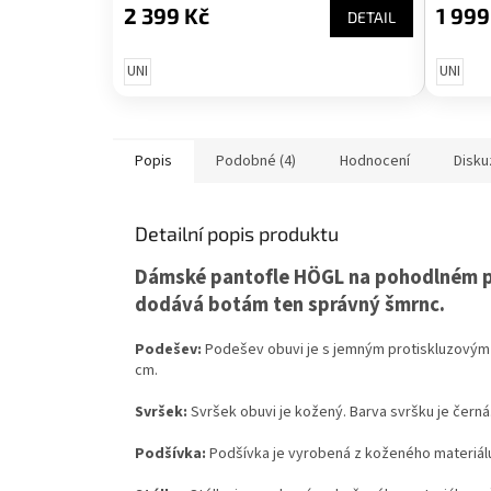
2 399 Kč
1 999
DETAIL
UNI
UNI
Popis
Podobné (4)
Hodnocení
Disku
Detailní popis produktu
Dámské pantofle HÖGL na pohodlném p
dodává botám ten správný šmrnc.
Podešev:
Podešev obuvi je s jemným protiskluzovým
cm.
Svršek:
Svršek obuvi je kožený. Barva svršku je černá
Podšívka:
Podšívka je vyrobená z koženého materiál