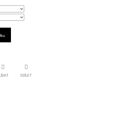
íku
LÍDAT
SDÍLET