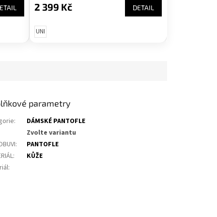
2 399 Kč
ETAIL
DETAIL
UNI
lňkové parametry
gorie
:
DÁMSKÉ PANTOFLE
Zvolte variantu
OBUVI
:
PANTOFLE
RIÁL
:
KŮŽE
iál
: