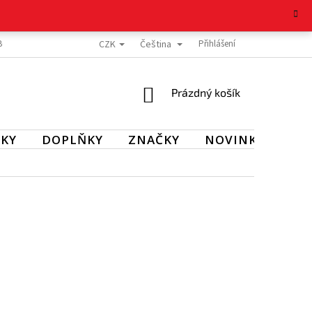
CZK
Čeština
BOŽÍ
REKLAMAČNÍ ŘÁD
OCHRANA OSOBNÍCH ÚDAJŮ
Přihlášení
KONTAKT
NÁKUPNÍ
Prázdný košík
KOŠÍK
KY
DOPLŇKY
ZNAČKY
NOVINKY
SL