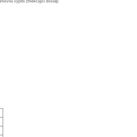
ěnovou výplní změkčující došlap.