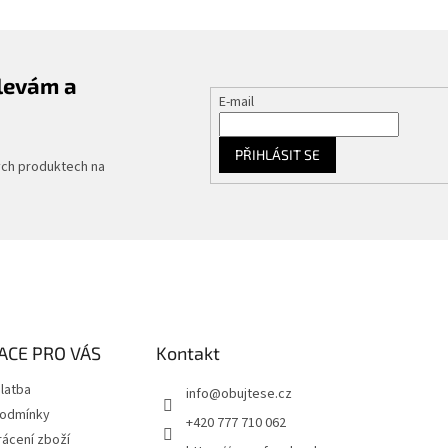
slevám a
E-mail
PŘIHLÁSIT SE
ých produktech na
ACE PRO VÁS
Kontakt
latba
info
@
obujtese.cz
podmínky
+420 777 710 062
ácení zboží