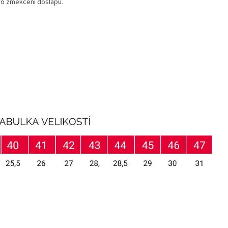
pro změkčení došlapu.