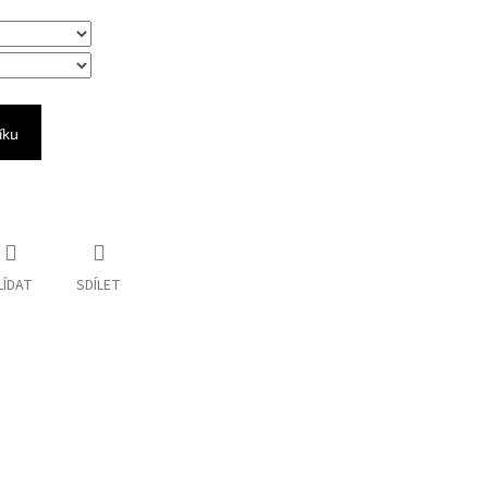
íku
LÍDAT
SDÍLET