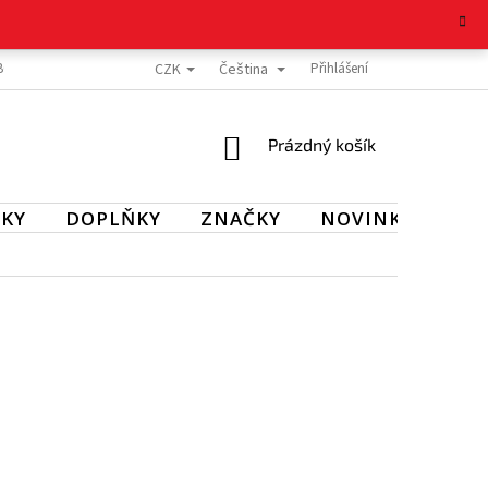
CZK
Čeština
BOŽÍ
REKLAMAČNÍ ŘÁD
OCHRANA OSOBNÍCH ÚDAJŮ
Přihlášení
KONTAKT
NÁKUPNÍ
Prázdný košík
KOŠÍK
KY
DOPLŇKY
ZNAČKY
NOVINKY
SL