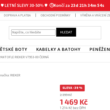
♥ LETNÍ SLEVY 30-50% ♥
🕒Končí za
23d 21h 34m 53s
DOPRAVA A PLATBA
OBCHODNÍ PODMÍNKY
VÝMĚNA A VRÁCENÍ Z
HLEDAT
ĚTSKÉ BOTY
KABELKY A BATOHY
PENĚŽEN
ANTOFLE RIEKER V7953-00 ČERNÁ
načka:
RIEKER
SLEVA -39 %
2 399 Kč
1 469 Kč
1 214 Kč bez DPH