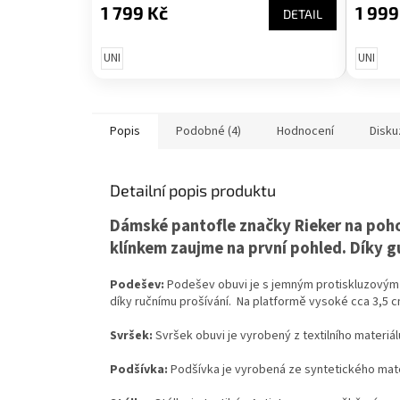
1 799 Kč
1 999
DETAIL
UNI
UNI
Popis
Podobné (4)
Hodnocení
Disku
Detailní popis produktu
Dámské pantofle značky Rieker na poh
klínkem zaujme na první pohled. Díky g
Podešev:
Podešev obuvi je s jemným protiskluzovým 
díky ručnímu prošívání. Na platformě vysoké cca 3,5 
Svršek:
Svršek obuvi je vyrobený z textilního materiál
Podšívka:
Podšívka je vyrobená ze syntetického mate