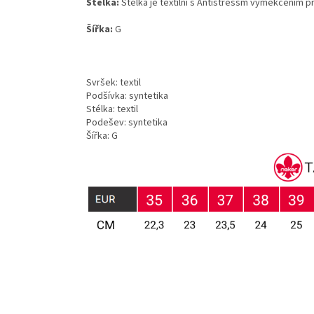
Stélka:
Stélka je textilní s Antistressm vyměkčením 
Šířka:
G
Svršek: textil
Podšívka: syntetika
Stélka: textil
Podešev: syntetika
Šířka: G