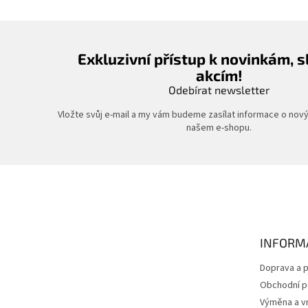
Exkluzivní přístup k novinkám, 
akcím!
Odebírat newsletter
Vložte svůj e-mail a my vám budeme zasílat informace o nov
našem e-shopu.
Z
á
p
a
t
INFORM
í
Doprava a p
Obchodní 
Výměna a vr