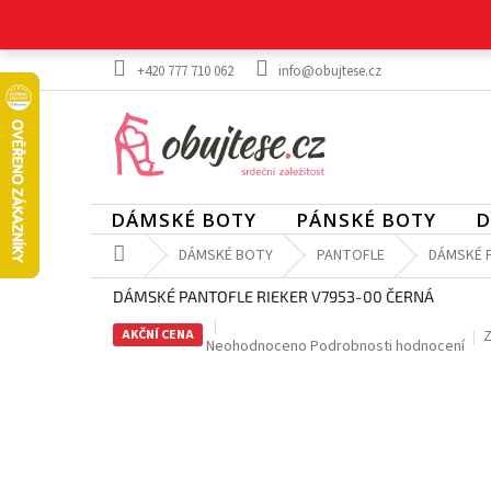
Přejít
na
obsah
+420 777 710 062
info@obujtese.cz
DÁMSKÉ BOTY
PÁNSKÉ BOTY
D
Domů
DÁMSKÉ BOTY
PANTOFLE
DÁMSKÉ P
DÁMSKÉ PANTOFLE RIEKER V7953-00 ČERNÁ
AKČNÍ CENA
Z
Průměrné
Neohodnoceno
Podrobnosti hodnocení
hodnocení
produktu
je
0,0
z
5