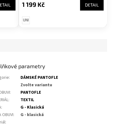
1 199 Kč
ETAIL
DETAIL
UNI
lňkové parametry
gorie
:
DÁMSKÉ PANTOFLE
Zvolte variantu
OBUVI
:
PANTOFLE
RIÁL
:
TEXTIL
A
:
G - Klasická
A OBUVI
:
G - klasická
iál
: