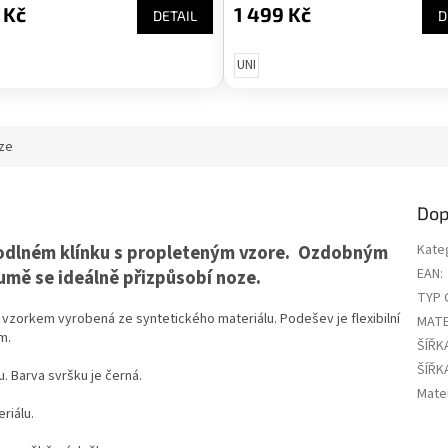
 Kč
1 499 Kč
DETAIL
D
UNI
ze
Dop
odlném klínku s propleteným vzore. Ozdobným
Kate
EAN
:
umě se ideálně přizpůsobí noze.
TYP 
vzorkem vyrobená ze syntetického materiálu. Podešev je flexibilní
MATE
cm.
ŠÍŘK
ŠÍŘK
u. Barva svršku je černá.
Mater
riálu.