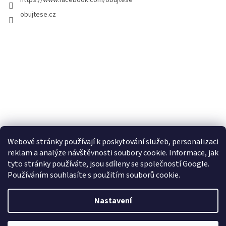
https://www.facebook.com/obujtese
obujtese.cz
Webové stránky používají k poskytování služeb, personalizaci
reklam a analýze návštěvnosti soubory cookie. Informace, jak
tyto stránky používáte, jsou sdíleny se společností Google.
Používáním souhlasíte s použitím souborů cookie.
Vytvořil Shoptet
Nastavení
Copyright 2026
Obujtese.cz-srdeční záležitost
. Všechna práva