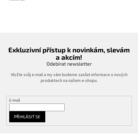
Exkluzivní přístup k novinkám, slevám
a akcím!
Odebírat newsletter
Vložte svůj e-mail a my vám budeme zasílat informace o nových
produktech na našem e-shopu.
E-mail
PŘIHLÁSIT SE
Z