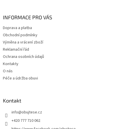
á
p
a
INFORMACE PRO VÁS
t
Doprava a platba
í
Obchodní podmínky
Výměna a vrácení zboží
Reklamační řád
Ochrana osobních údajů
Kontakty
O nás
Péče a údržba obuvi
Kontakt
info
@
obujtese.cz
+420 777 710 062