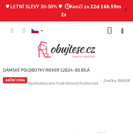
Přejít
♥ LETNÍ SLEVY 30-50% ♥
🕒Končí za
22d 16h 59m
na
obsah
1s
NÁKUP
KOŠÍK
DÁMSKÉ POLOBOTKY RIEKER 52824-80 BÍLÁ
AKČNÍ CENA
Značka:
RIEKER
Průměrné
Neohodnoceno
Podrobnosti hodnocení
hodnocení
produktu
je
0,0
z
5
hvězdiček.