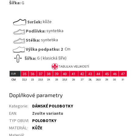
Šířka:
G
Svršek:
kůže
Podšívka:
syntetika
Stélka:
syntetika
Výška podpatku:
2
Cm
Šířka:
G ( klasická šíře)
Doplňkové parametry
Kategorie
:
DÁMSKÉ POLOBOTKY
EAN
:
Zvolte variantu
TYP OBUVI
:
POLOBOTKY
MATERIÁL
:
KŮŽE
Materiál
: