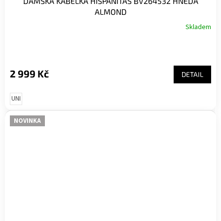
DÁMSKÁ KABELKA HISPANITAS BV264532 HNĚDÁ
ALMOND
Skladem
2 999 Kč
DETAIL
UNI
NOVINKA