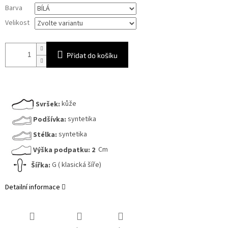
Měrná
Barva
cena:
Velikost
Přidat do košíku
Svršek:
kůže
Podšívka:
syntetika
Stélka:
syntetika
Výška podpatku:
2
Cm
Šířka:
G ( klasická šíře)
Detailní informace