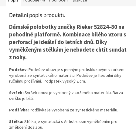
Popis
Podobné (4)
Hodnocení
Diskuze
Detailní popis produktu
Dámské polobotky značky Rieker 52824-80 na
pohodlné platformě. Kombinace bílého vzoru s
perforací je ideální do letních dnů. Díky
vyměkčeným stélkám je nebudete chtít sundat
z nohy.
Podešev:
Podešev obuvi je s jemným protiskluzovým vzorkem
vyrobená ze syntetického materiálu. Podešev je flexibilní díky
ručnímu prošívání. Podpatek vysoký 2 cm.
Svršek:
Svršek obuvi je vyrobený z koženého materiálu. Barva
svršku je bílá.
Podšívka:
Podšívka je vyrobená ze syntetického materiálu.
Stélka:
Stélka je syntetická s Antistressm vyměkčením pro
změkčení došlapu.