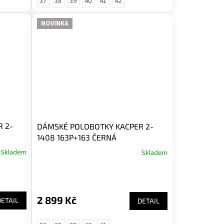
37
38
39
40
41
42
NOVINKA
 2-
DÁMSKÉ POLOBOTKY KACPER 2-
1408 163P+163 ČERNÁ
Skladem
Skladem
2 899 Kč
DETAIL
DETAIL