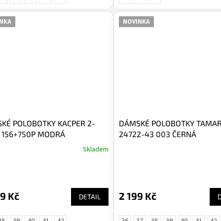
NKA
NOVINKA
KÉ POLOBOTKY KACPER 2-
DÁMSKÉ POLOBOTKY TAMARI
 156+750P MODRÁ
24722-43 003 ČERNÁ
Skladem
9 Kč
2 199 Kč
DETAIL
38
39
40
41
42
36
37
38
39
40
41
42