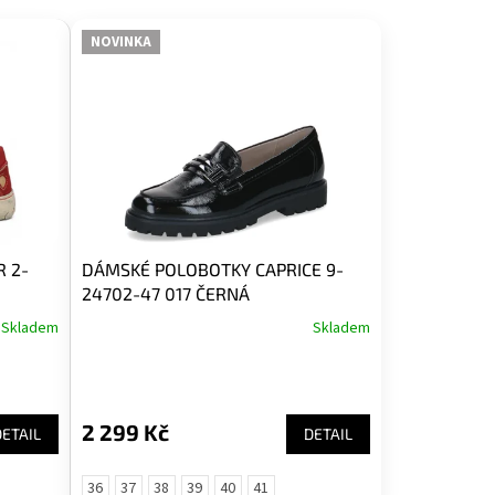
NOVINKA
 2-
DÁMSKÉ POLOBOTKY CAPRICE 9-
24702-47 017 ČERNÁ
Skladem
Skladem
2 299 Kč
DETAIL
DETAIL
36
37
38
39
40
41