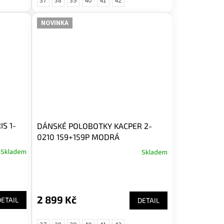
37
38
39
40
41
42
NOVINKA
S 1-
DÁNSKÉ POLOBOTKY KACPER 2-
0210 159+159P MODRÁ
Skladem
Skladem
2 899 Kč
DETAIL
DETAIL