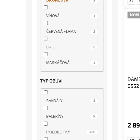
BRONZOVÁ
37
3
s.OLIVER
0
NOVI
VÍNOVÁ
1
TAMARIS
34
ČERVENÁ FLAMA
1
WILD
31
DK J
0
WINK
2
MASKÁČOVÁ
1
WONDERS
20
DÁMS
TYP OBUVI
0552
SANDÁLY
1
BALERÍNY
5
2 89
POLOBOTKY
466