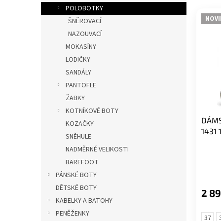
e
p
POLOBOTKY
V
n
a
NOVI
ŠNĚROVACÍ
ý
í
n
NAZOUVACÍ
p
p
e
i
r
MOKASÍNY
l
s
o
LODIČKY
p
d
SANDÁLY
r
u
PANTOFLE
o
k
ŽABKY
d
t
u
ů
KOTNÍKOVÉ BOTY
DÁMS
k
KOZAČKY
1431
t
SNĚHULE
ů
NADMĚRNÉ VELIKOSTI
BAREFOOT
PÁNSKÉ BOTY
DĚTSKÉ BOTY
2 89
KABELKY A BATOHY
PENĚŽENKY
37