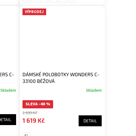
VÝPRODEJ
RS C-
DÁMSKÉ POLOBOTKY WONDERS C-
33100 BÉŽOVÁ
Skladem
Skladem
SLEVA -40 %
2 699 Kč
1 619 Kč
DETAIL
DETAIL
41