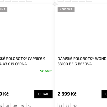
NKA
NOVINKA
KÉ POLOBOTKY CAPRICE 9-
DÁMSKÉ POLOBOTKY WONDE
6-43 019 ČERNÁ
33100 BEIG BÉŽOVÁ
Skladem
9 Kč
2 699 Kč
DETAIL
37
38
39
40
41
38
39
40