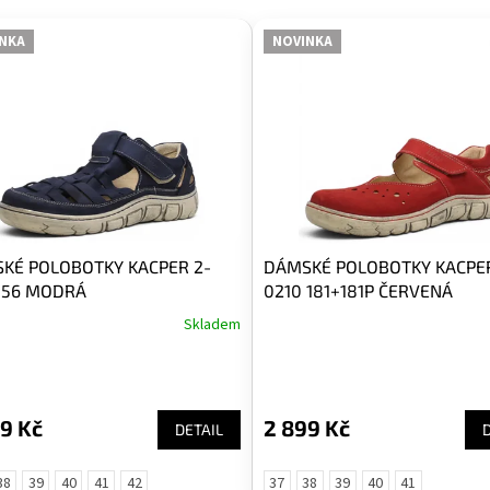
NKA
NOVINKA
KÉ POLOBOTKY KACPER 2-
DÁMSKÉ POLOBOTKY KACPER
 156 MODRÁ
0210 181+181P ČERVENÁ
Skladem
9 Kč
2 899 Kč
DETAIL
38
39
40
41
42
37
38
39
40
41