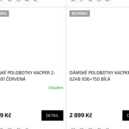
37
38
39
40
41
36
37
38
39
40
NKA
NOVINKA
KÉ POLOBOTKY KACPER 2-
DÁMSKÉ POLOBOTKY KACPER
 181 ČERVENÁ
0248 936+750 BÍLÁ
Skladem
9 Kč
2 899 Kč
DETAIL