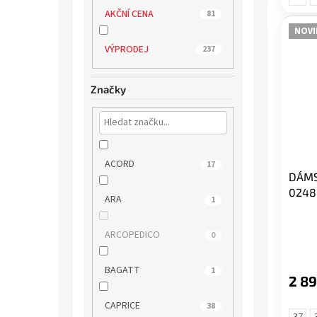
AKČNÍ CENA
81
NOVI
VÝPRODEJ
237
Značky
ACORD
17
DÁMS
0248
ARA
1
ARCOPEDICO
0
BAGATT
1
2 89
CAPRICE
38
37