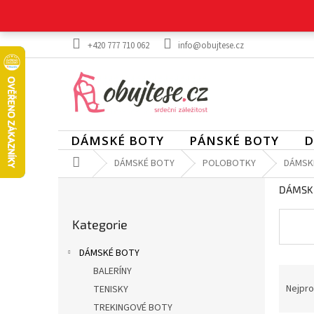
Přejít
na
obsah
+420 777 710 062
info@obujtese.cz
DÁMSKÉ BOTY
PÁNSKÉ BOTY
D
Domů
DÁMSKÉ BOTY
POLOBOTKY
DÁMSK
P
DÁMSK
o
Přeskočit
s
Kategorie
kategorie
t
r
DÁMSKÉ BOTY
a
Ř
BALERÍNY
n
a
Nejpro
TENISKY
n
z
í
TREKINGOVÉ BOTY