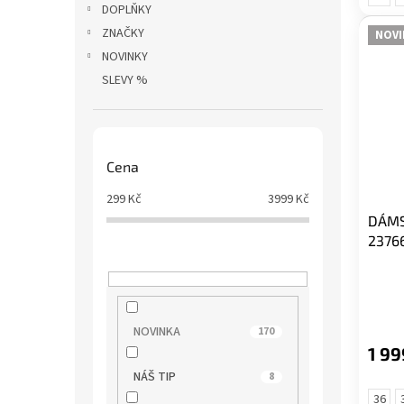
DOPLŇKY
ZNAČKY
NOVI
NOVINKY
SLEVY %
Cena
299
Kč
3999
Kč
DÁMS
2376
NOVINKA
170
1 99
NÁŠ TIP
8
36