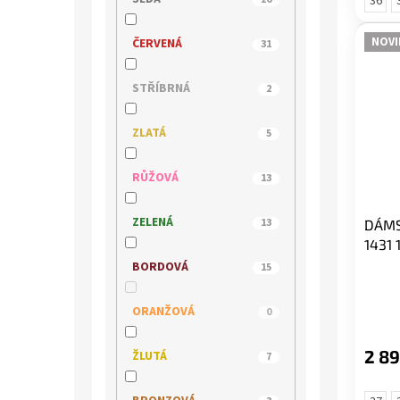
36
MACIEJKA
14
NOVI
ČERVENÁ
31
MARCO TOZZI
4
STŘÍBRNÁ
2
NIK
2
ZLATÁ
5
PICCADILLY
0
RŮŽOVÁ
13
QUO VADIS
16
ZELENÁ
13
DÁMS
1431
REGARDE LE CIEL
5
BORDOVÁ
15
REMONTE
8
ORANŽOVÁ
0
RIEKER
87
2 89
ŽLUTÁ
7
ROCK SPRING
0