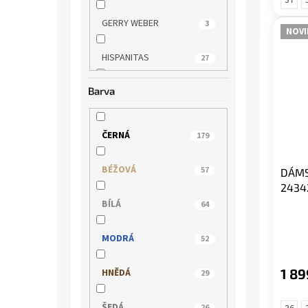
GERRY WEBER
3
NOVI
HISPANITAS
27
Barva
HÖGL
13
IBERIUS
9
ČERNÁ
179
IMAC
6
BÉŽOVÁ
57
DÁMS
2434
JANA
2
BÍLÁ
64
JOSEF SEIBEL
61
MODRÁ
52
KACPER
42
1 89
HNĚDÁ
29
KLOP
54
ŠEDÁ
26