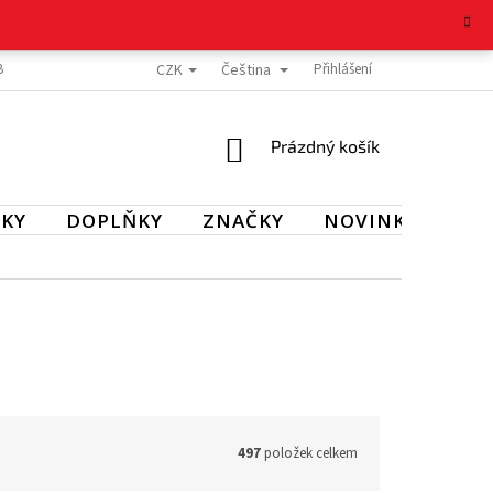
CZK
Čeština
BOŽÍ
REKLAMAČNÍ ŘÁD
OCHRANA OSOBNÍCH ÚDAJŮ
Přihlášení
KONTAKT
NÁKUPNÍ
Prázdný košík
KOŠÍK
KY
DOPLŇKY
ZNAČKY
NOVINKY
SL
497
položek celkem