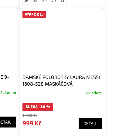
36
38
39
40
41
VÝPRODEJ
E 9-
DÁMSKÉ POLOBOTKY LAURA MESSI
1608-528 MASKÁČOVÁ
Skladem
Skladem
SLEVA -50 %
1 999 Kč
999 Kč
DETAIL
DETAIL