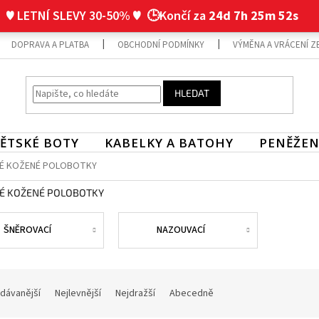
♥ LETNÍ SLEVY 30-50% ♥
🕒Končí za
24d 7h 25m 52s
DOPRAVA A PLATBA
OBCHODNÍ PODMÍNKY
VÝMĚNA A VRÁCENÍ Z
HLEDAT
ĚTSKÉ BOTY
KABELKY A BATOHY
PENĚŽEN
É KOŽENÉ POLOBOTKY
É KOŽENÉ POLOBOTKY
ŠNĚROVACÍ
NAZOUVACÍ
dávanější
Nejlevnější
Nejdražší
Abecedně