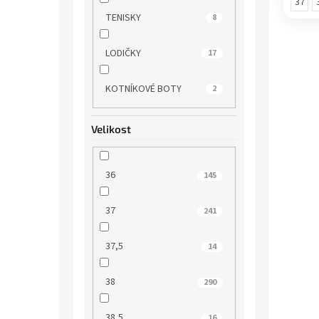
37
TENISKY
8
LODIČKY
17
KOTNÍKOVÉ BOTY
2
Velikost
36
145
37
241
37,5
14
38
290
38,5
16