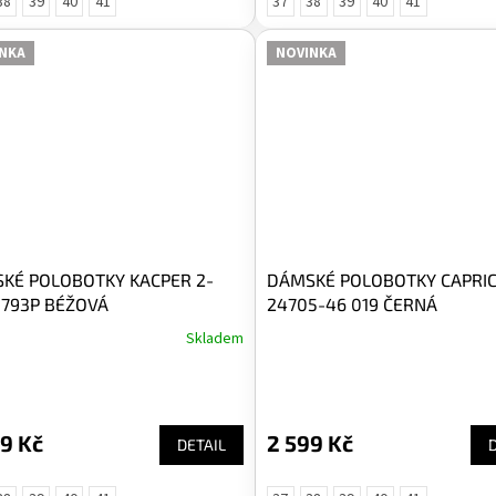
38
39
40
41
37
38
39
40
41
NKA
NOVINKA
KÉ POLOBOTKY KACPER 2-
DÁMSKÉ POLOBOTKY CAPRIC
 793P BÉŽOVÁ
24705-46 019 ČERNÁ
Skladem
9 Kč
2 599 Kč
DETAIL