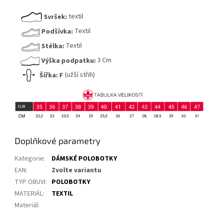
Svršek:
textil
Podšívka:
Textil
Stélka:
Textil
Výška podpatku:
3 Cm
Šířka:
F
(užší střih)
Doplňkové parametry
Kategorie
:
DÁMSKÉ POLOBOTKY
EAN
:
Zvolte variantu
TYP OBUVI
:
POLOBOTKY
MATERIÁL
:
TEXTIL
Materiál
: