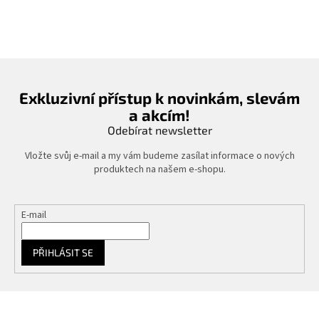
Exkluzivní přístup k novinkám, slevám
a akcím!
Odebírat newsletter
Vložte svůj e-mail a my vám budeme zasílat informace o nových
produktech na našem e-shopu.
E-mail
PŘIHLÁSIT SE
Z
á