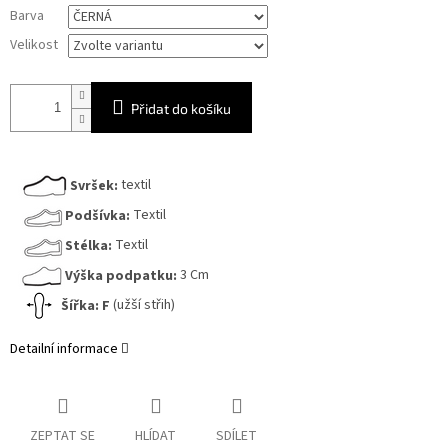
Měrná
Barva
cena:
Velikost
Přidat do košíku
Svršek:
textil
Podšívka:
Textil
Stélka:
Textil
Výška podpatku:
3 Cm
Šířka:
F
(užší střih)
Detailní informace
ZEPTAT SE
HLÍDAT
SDÍLET