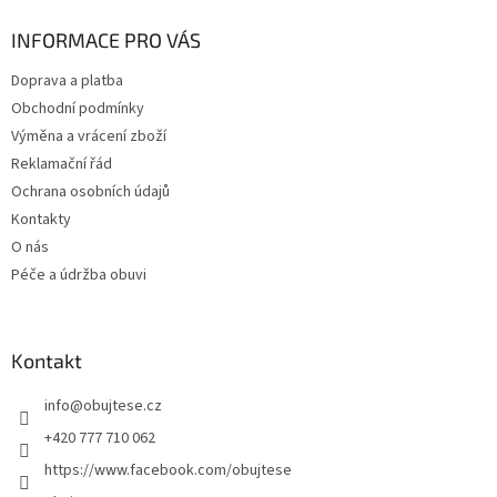
p
a
INFORMACE PRO VÁS
t
Doprava a platba
í
Obchodní podmínky
Výměna a vrácení zboží
Reklamační řád
Ochrana osobních údajů
Kontakty
O nás
Péče a údržba obuvi
Kontakt
info
@
obujtese.cz
+420 777 710 062
https://www.facebook.com/obujtese