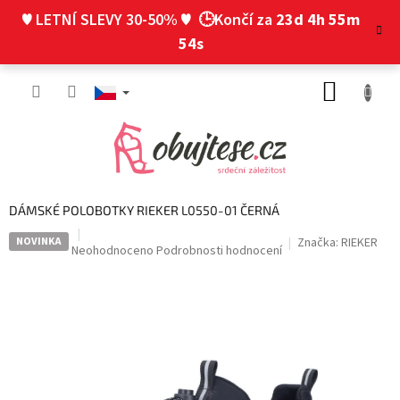
Přejít
♥ LETNÍ SLEVY 30-50% ♥
🕒Končí za
23d 4h 55m
na
obsah
53s
NÁKUP
KOŠÍK
DÁMSKÉ POLOBOTKY RIEKER L0550-01 ČERNÁ
NOVINKA
Značka:
RIEKER
Průměrné
Neohodnoceno
Podrobnosti hodnocení
hodnocení
produktu
je
0,0
z
5
hvězdiček.