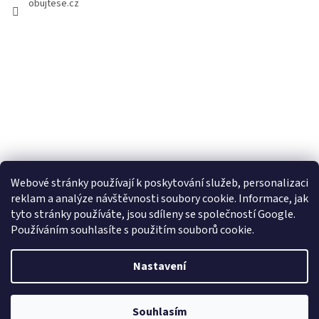
obujtese.cz
Webové stránky používají k poskytování služeb, personalizaci
reklam a analýze návštěvnosti soubory cookie. Informace, jak
tyto stránky používáte, jsou sdíleny se společností Google.
Používáním souhlasíte s použitím souborů cookie.
Vytvořil Shoptet
Nastavení
Copyright 2026
Obujtese.cz-srdeční záležitost
. Všechna práva
Souhlasím
vyhrazena.