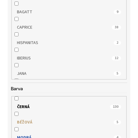
BAGATT
9
CAPRICE
38
HISPANITAS
2
IBERIUS
12
JANA
5
Barva
MARCO TOZZI
8
PICCADILLY
3
ČERNÁ
130
QUO VADIS
7
BÉŽOVÁ
5
REGARDE LE CIEL
6
MODRÁ
4