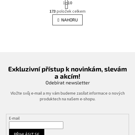
S
1
10
t
O
r
173
položek celkem
v
á
l
NAHORU
n
á
k
d
o
v
a
á
c
n
í
í
p
r
v
Exkluzivní přístup k novinkám, slevám
k
a akcím!
y
Odebírat newsletter
v
ý
Vložte svůj e-mail a my vám budeme zasílat informace o nových
p
produktech na našem e-shopu.
i
s
u
E-mail
PŘIHLÁSIT SE