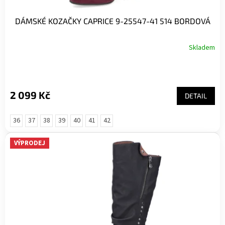
DÁMSKÉ KOZAČKY CAPRICE 9-25547-41 514 BORDOVÁ
Skladem
2 099 Kč
DETAIL
36
37
38
39
40
41
42
VÝPRODEJ