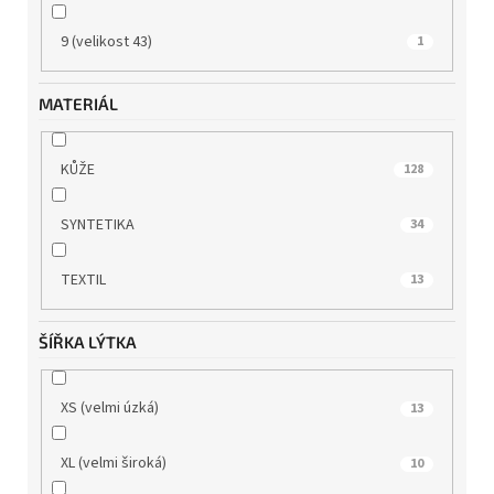
9 (velikost 43)
1
MATERIÁL
KŮŽE
128
SYNTETIKA
34
TEXTIL
13
ŠÍŘKA LÝTKA
XS (velmi úzká)
13
XL (velmi široká)
10