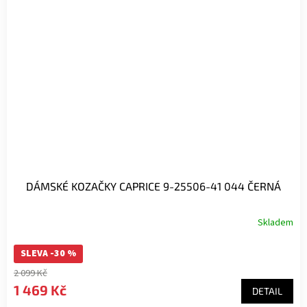
DÁMSKÉ KOZAČKY CAPRICE 9-25506-41 044 ČERNÁ
Skladem
Průměrné
hodnocení
SLEVA -30 %
produktu
je
2 099 Kč
5,0
1 469 Kč
DETAIL
z
5