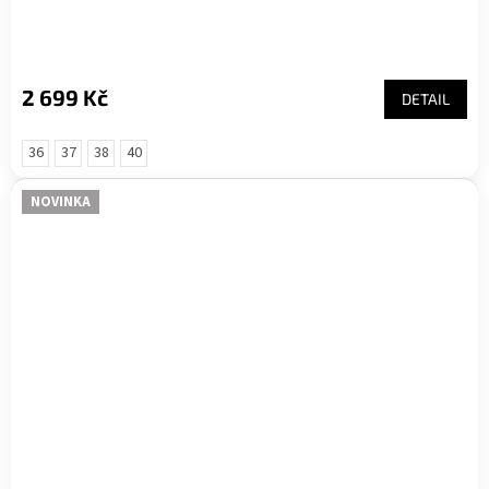
2 699 Kč
DETAIL
36
37
38
40
NOVINKA