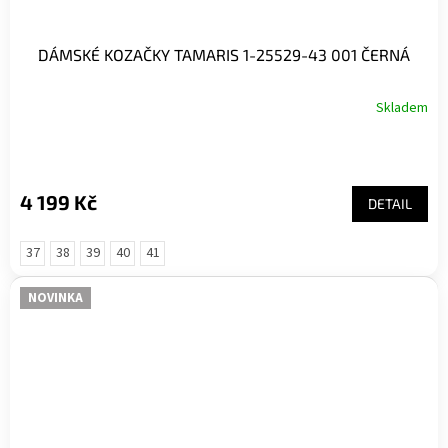
DÁMSKÉ KOZAČKY TAMARIS 1-25529-43 001 ČERNÁ
Skladem
Průměrné
hodnocení
produktu
je
5,0
4 199 Kč
DETAIL
z
5
hvězdiček.
37
38
39
40
41
NOVINKA