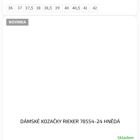
hvězdiček.
36
37
37,5
38
38,5
39
40
40,5
41
42
NOVINKA
DÁMSKÉ KOZAČKY RIEKER 78554-24 HNĚDÁ
Skladem