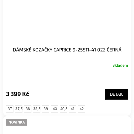
DÁMSKÉ KOZAČKY CAPRICE 9-25511-41 022 ČERNÁ
Skladem
Průměrné
hodnocení
produktu
je
5,0
3 399 Kč
DETAIL
z
5
hvězdiček.
37
37,5
38
38,5
39
40
40,5
41
42
NOVINKA