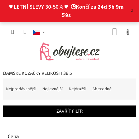
Přejít
♥ LETNÍ SLEVY 30-50% ♥
🕒Končí za
24d 5h 9m
na
obsah
58s
NÁKUP
KOŠÍK
DÁMSKÉ KOZAČKY VELIKOSTI 38.5
Ř
a
Nejprodávanější
Nejlevnější
Nejdražší
Abecedně
z
e
n
ZAVŘÍT FILTR
í
p
r
o
Cena