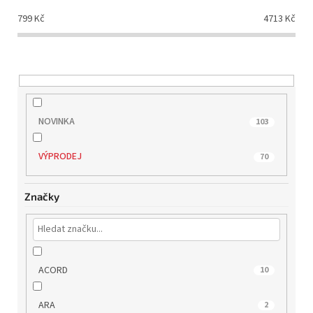
d
799
Kč
4713
Kč
u
k
t
ů
NOVINKA
103
VÝPRODEJ
70
Značky
ACORD
10
ARA
2