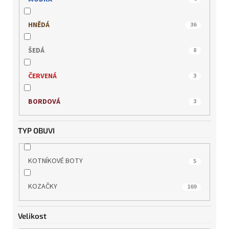
REMONTE
5
HNĚDÁ
36
RIEKER
24
ŠEDÁ
8
s.OLIVER
3
ČERVENÁ
3
TAMARIS
34
BORDOVÁ
3
WILD
5
TYP OBUVI
KOTNÍKOVÉ BOTY
5
KOZAČKY
169
Velikost