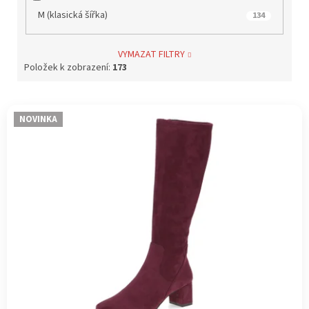
M (klasická šířka)
134
VYMAZAT FILTRY
Položek k zobrazení:
173
V
NOVINKA
ý
p
i
s
p
r
o
d
u
k
t
ů