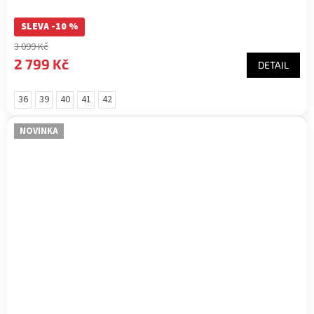
SLEVA -10 %
3 099 Kč
2 799 Kč
DETAIL
36
39
40
41
42
NOVINKA