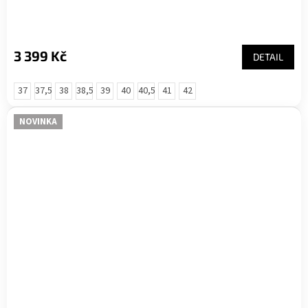
hodnocení
produktu
je
5,0
3 399 Kč
DETAIL
z
5
hvězdiček.
37
37,5
38
38,5
39
40
40,5
41
42
NOVINKA