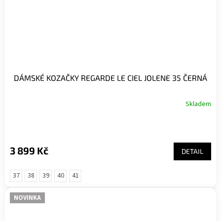
DÁMSKÉ KOZAČKY REGARDE LE CIEL JOLENE 35 ČERNÁ
Skladem
Průměrné
hodnocení
produktu
je
5,0
3 899 Kč
DETAIL
z
5
hvězdiček.
37
38
39
40
41
NOVINKA