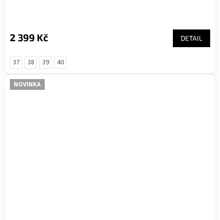
2 399 Kč
DETAIL
37
38
39
40
NOVINKA