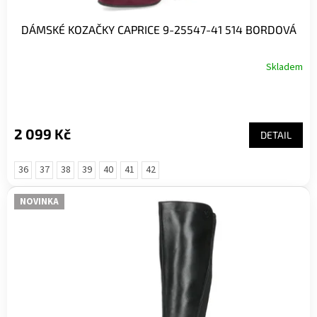
DÁMSKÉ KOZAČKY CAPRICE 9-25547-41 514 BORDOVÁ
Skladem
2 099 Kč
DETAIL
36
37
38
39
40
41
42
NOVINKA