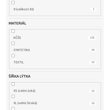
9 (velikost 43)
1
MATERIÁL
KŮŽE
128
SYNTETIKA
34
TEXTIL
13
ŠÍŘKA LÝTKA
XS (velmi úzká)
13
XL (velmi široká)
10