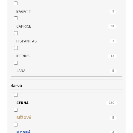
BAGATT
9
CAPRICE
38
HISPANITAS
2
IBERIUS
12
JANA
5
Barva
MARCO TOZZI
8
PICCADILLY
3
ČERNÁ
130
QUO VADIS
7
BÉŽOVÁ
5
REGARDE LE CIEL
6
MODRÁ
4