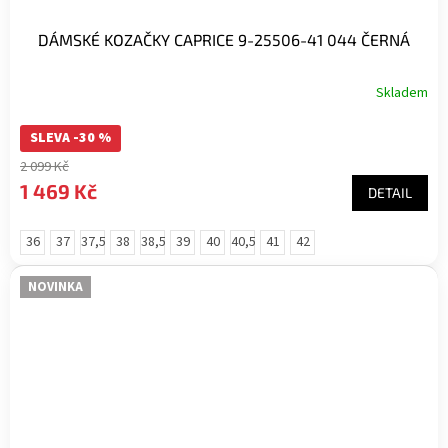
DÁMSKÉ KOZAČKY CAPRICE 9-25506-41 044 ČERNÁ
Skladem
Průměrné
hodnocení
SLEVA -30 %
produktu
je
2 099 Kč
5,0
1 469 Kč
DETAIL
z
5
hvězdiček.
36
37
37,5
38
38,5
39
40
40,5
41
42
NOVINKA