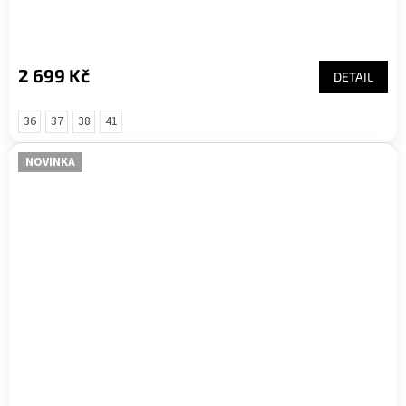
2 699 Kč
DETAIL
36
37
38
41
NOVINKA