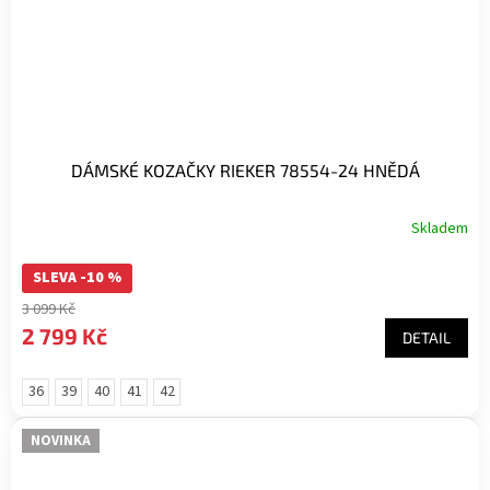
DÁMSKÉ KOZAČKY RIEKER 78554-24 HNĚDÁ
Skladem
SLEVA -10 %
3 099 Kč
2 799 Kč
DETAIL
36
39
40
41
42
NOVINKA