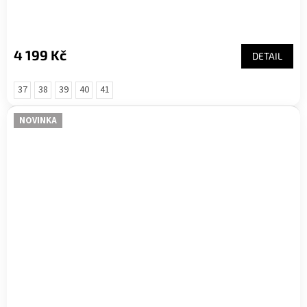
4 199 Kč
DETAIL
37
38
39
40
41
NOVINKA