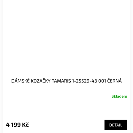
DÁMSKÉ KOZAČKY TAMARIS 1-25529-43 001 ČERNÁ
Skladem
Průměrné
hodnocení
produktu
je
5,0
4 199 Kč
DETAIL
z
5