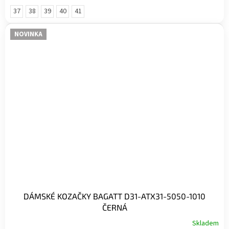
hvězdiček.
37
38
39
40
41
NOVINKA
DÁMSKÉ KOZAČKY BAGATT D31-ATX31-5050-1010
ČERNÁ
Skladem