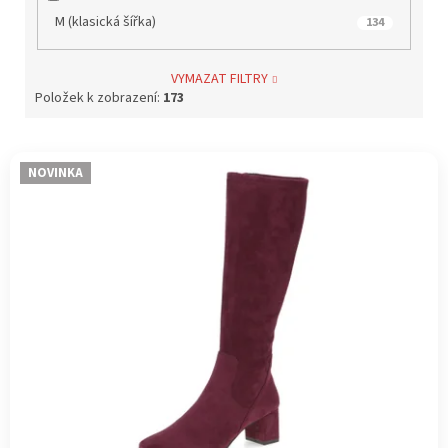
M (klasická šířka)
134
VYMAZAT FILTRY
Položek k zobrazení:
173
V
NOVINKA
ý
p
i
s
p
r
o
d
u
k
t
ů