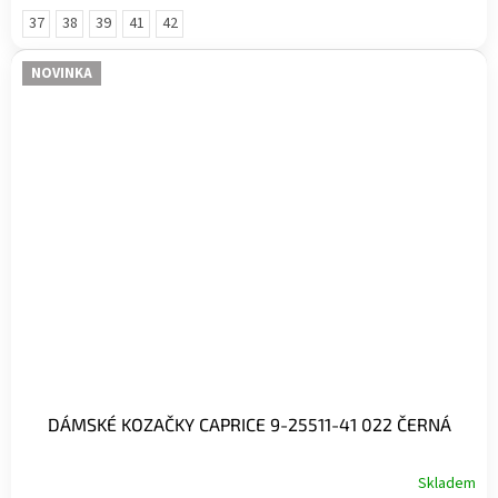
37
38
39
41
42
NOVINKA
DÁMSKÉ KOZAČKY CAPRICE 9-25511-41 022 ČERNÁ
Skladem
Průměrné