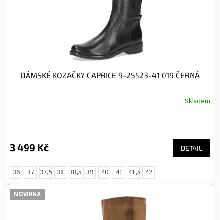
DÁMSKÉ KOZAČKY CAPRICE 9-25523-41 019 ČERNÁ
Skladem
3 499 Kč
DETAIL
36
37
37,5
38
38,5
39
40
41
41,5
42
NOVINKA