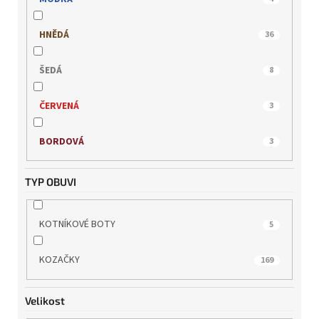
REMONTE
5
HNĚDÁ
36
RIEKER
24
ŠEDÁ
8
s.OLIVER
3
ČERVENÁ
3
TAMARIS
34
BORDOVÁ
3
WILD
5
TYP OBUVI
KOTNÍKOVÉ BOTY
5
KOZAČKY
169
Velikost