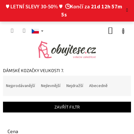
Přejít
♥ LETNÍ SLEVY 30-50% ♥
🕒Končí za
21d 12h 57m
na
obsah
4s
NÁKUP
KOŠÍK
DÁMSKÉ KOZAČKY VELIKOSTI 7.
Ř
a
Nejprodávanější
Nejlevnější
Nejdražší
Abecedně
z
e
n
ZAVŘÍT FILTR
í
p
r
o
Cena