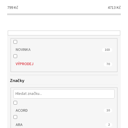
d
799
Kč
4713
Kč
u
k
t
ů
NOVINKA
103
VÝPRODEJ
70
Značky
ACORD
10
ARA
2