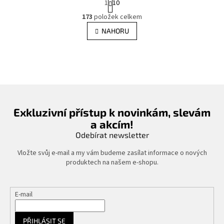
1
10
t
O
r
173
položek celkem
v
á
l
NAHORU
n
á
k
d
o
v
a
á
c
n
í
í
p
r
v
Exkluzivní přístup k novinkám, slevám
k
a akcím!
y
Odebírat newsletter
v
ý
Vložte svůj e-mail a my vám budeme zasílat informace o nových
p
produktech na našem e-shopu.
i
s
u
E-mail
PŘIHLÁSIT SE