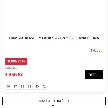
DÁMSKÉ KOZAČKY LADIES AZLW2597 ČERNÁ ČERNÁ
Skladem
SLEVA -1 %
3 899 Kč
3 856 Kč
DETAIL
36
37
38
39
40
41
NAČÍST 18 DALŠÍCH
S