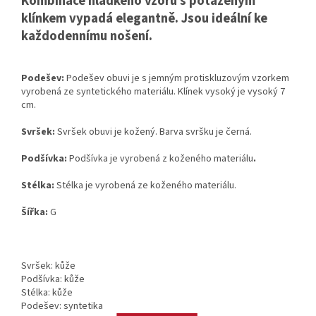
Kombinace hladkého vzoru s potaženým
klínkem vypadá elegantně. Jsou ideální ke
každodennímu nošení.
Podešev:
Podešev obuvi je s jemným protiskluzovým vzorkem
vyrobená ze syntetického materiálu. Klínek vysoký je vysoký 7
cm.
Svršek:
Svršek obuvi je kožený. Barva svršku je černá.
Podšívka:
Podšívka je vyrobená z koženého materiálu
.
Stélka:
Stélka je vyrobená ze koženého materiálu.
Šířka:
G
Svršek: kůže
Podšívka: kůže
Stélka: kůže
Podešev: syntetika