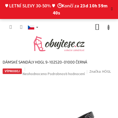
Přejít
♥ LETNÍ SLEVY 30-50% ♥
🕒Končí za
23d 10h 59m
na
obsah
39s
NÁKUP
KOŠÍK
DÁMSKÉ SANDÁLY HOGL 9-102520-01000 ČERNÁ
VÝPRODEJ
Značka:
HÖGL
Průměrné
Neohodnoceno
Podrobnosti hodnocení
hodnocení
produktu
je
0,0
z
5
hvězdiček.