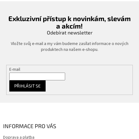
Exkluzivní přístup k novinkám, slevám
a akcím!
Odebírat newsletter
Vložte svůj e-mail a my vám budeme zasílat informace o nových
produktech na našem e-shopu.
E-mail
PŘIHLÁSIT SE
Z
á
p
a
INFORMACE PRO VÁS
t
Doprava a platba