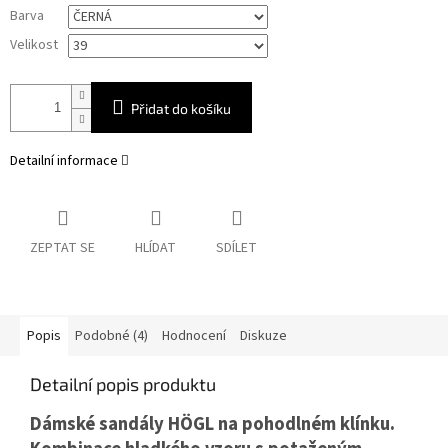
Měrná
Barva
cena:
Velikost
Přidat do košíku
Detailní informace
ZEPTAT SE
HLÍDAT
SDÍLET
Popis
Podobné (4)
Hodnocení
Diskuze
Detailní popis produktu
Dámské sandály HÖGL na pohodlném klínku.