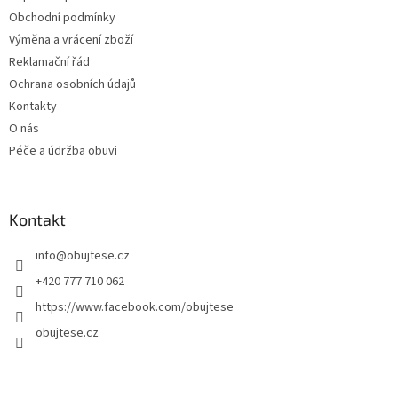
í
Obchodní podmínky
Výměna a vrácení zboží
Reklamační řád
Ochrana osobních údajů
Kontakty
O nás
Péče a údržba obuvi
Kontakt
info
@
obujtese.cz
+420 777 710 062
https://www.facebook.com/obujtese
obujtese.cz