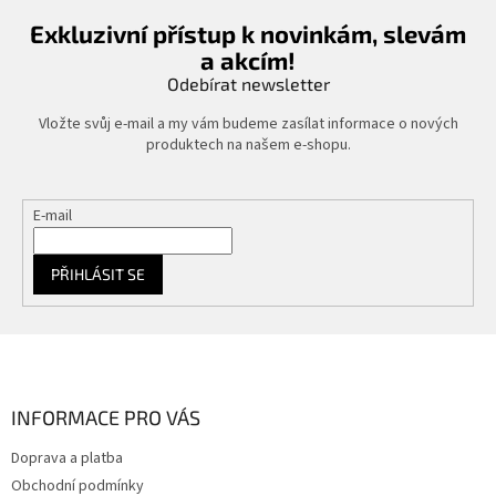
Exkluzivní přístup k novinkám, slevám
a akcím!
Odebírat newsletter
Vložte svůj e-mail a my vám budeme zasílat informace o nových
produktech na našem e-shopu.
E-mail
PŘIHLÁSIT SE
Z
á
p
a
INFORMACE PRO VÁS
t
Doprava a platba
í
Obchodní podmínky