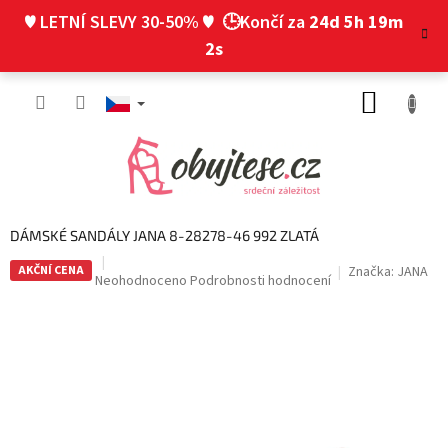
Přejít
♥ LETNÍ SLEVY 30-50% ♥
🕒Končí za
24d 5h 19m
na
obsah
1s
NÁKUP
KOŠÍK
DÁMSKÉ SANDÁLY JANA 8-28278-46 992 ZLATÁ
AKČNÍ CENA
Značka:
JANA
Průměrné
Neohodnoceno
Podrobnosti hodnocení
hodnocení
produktu
je
0,0
z
5
hvězdiček.