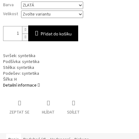
Měrná
Barva
cena:
Velikost
Přidat do košíku
Svršek: syntetika
Podšívka: syntetika
Stélka: syntetika
Podešev: syntetika
Šířka: H
Detailní informace
ZEPTAT SE
HLÍDAT
SDÍLET