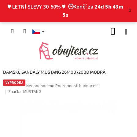
Přejít
♥ LETNÍ SLEVY 30-50% ♥
🕒Končí za
24d 5h 43m
na
obsah
4s
NÁKUP
KOŠÍK
DÁMSKÉ SANDÁLY MUSTANG 26M0072008 MODRÁ
VÝPRODEJ
Průměrné
Neohodnoceno
Podrobnosti hodnocení
hodnocení
Značka:
MUSTANG
produktu
je
0,0
z
5
hvězdiček.