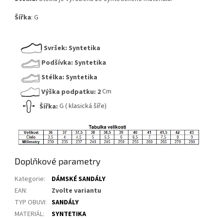
Šířka
: G
Svršek:
Syntetika
Podšívka:
Syntetika
Stélka:
Syntetika
Výška podpatku:
2
Cm
Šířka:
G ( klasická šíře)
Doplňkové parametry
Kategorie
:
DÁMSKÉ SANDÁLY
EAN
:
Zvolte variantu
TYP OBUVI
:
SANDÁLY
MATERIÁL
:
SYNTETIKA