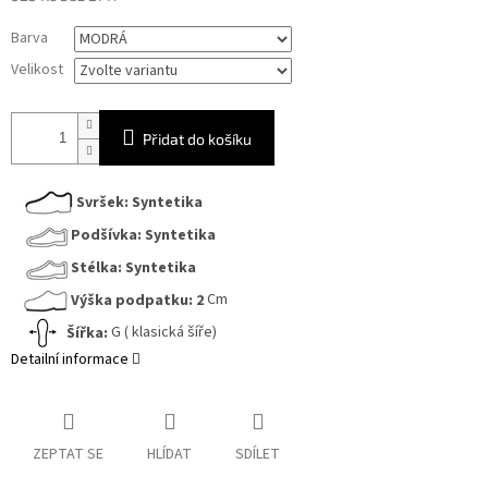
Měrná
Barva
cena:
Velikost
Přidat do košíku
Svršek:
Syntetika
Podšívka:
Syntetika
Stélka:
Syntetika
Výška podpatku:
2
Cm
Šířka:
G ( klasická šíře)
Detailní informace
ZEPTAT SE
HLÍDAT
SDÍLET