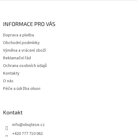
Z
á
p
a
INFORMACE PRO VÁS
t
Doprava a platba
í
Obchodní podmínky
Výměna a vrácení zboží
Reklamační řád
Ochrana osobních údajů
Kontakty
O nás
Péče a údržba obuvi
Kontakt
info
@
obujtese.cz
+420 777 710 062