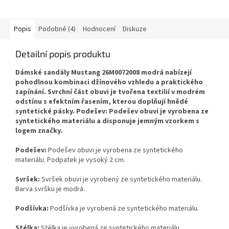
Popis
Podobné (4)
Hodnocení
Diskuze
Detailní popis produktu
Dámské sandály Mustang 26M0072008 modrá nabízejí
pohodlnou kombinaci džínového vzhledu a praktického
zapínání. Svrchní část obuvi je tvořena textilií v modrém
odstínu s efektním řasením, kterou doplňují hnědé
syntetické pásky. Podešev: Podešev obuvi je vyrobena ze
syntetického materiálu a disponuje jemným vzorkem s
logem značky.
Podešev:
Podešev obuvi je vyrobena ze syntetického
materiálu. Podpatek je vysoký 2 cm.
Svršek:
Svršek obuvi je vyrobený ze syntetického materiálu.
Barva svršku je modrá.
Podšívka:
Podšívka je vyrobená ze syntetického materiálu.
Stélka:
Stélka je vyrobená ze syntetického materiálu.