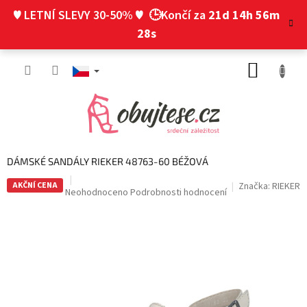
Přejít
♥ LETNÍ SLEVY 30-50% ♥
🕒Končí za
21d 14h 56m
na
obsah
27s
NÁKUP
KOŠÍK
DÁMSKÉ SANDÁLY RIEKER 48763-60 BÉŽOVÁ
AKČNÍ CENA
Značka:
RIEKER
Průměrné
Neohodnoceno
Podrobnosti hodnocení
hodnocení
produktu
je
0,0
z
5
hvězdiček.