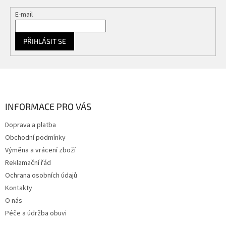
E-mail
PŘIHLÁSIT SE
Z
á
p
a
INFORMACE PRO VÁS
t
Doprava a platba
í
Obchodní podmínky
Výměna a vrácení zboží
Reklamační řád
Ochrana osobních údajů
Kontakty
O nás
Péče a údržba obuvi