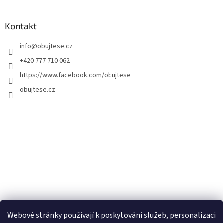
Kontakt
info
@
obujtese.cz
+420 777 710 062
https://www.facebook.com/obujtese
obujtese.cz
Webové stránky používají k poskytování služeb, personalizaci