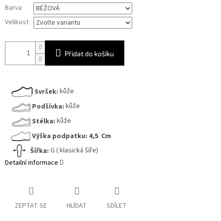
Měrná
Barva
cena:
Velikost
Přidat do košíku
Svršek:
kůže
Podšívka:
kůže
Stélka:
kůže
Výška podpatku:
4,5 Cm
Šířka:
G ( klasická šíře)
Detailní informace
ZEPTAT SE
HLÍDAT
SDÍLET