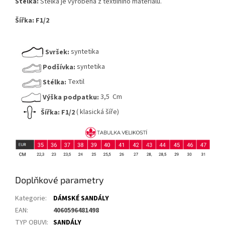
Stélka:
Stélka je vyrobená z textilního materiálu.
Šířka:
F1/2
Svršek:
syntetika
Podšívka:
syntetika
Stélka:
Textil
Výška podpatku:
3,5 Cm
Šířka:
F1/2
( klasická šíře)
Doplňkové parametry
Kategorie
:
DÁMSKÉ SANDÁLY
EAN
:
4060596481498
TYP OBUVI
:
SANDÁLY