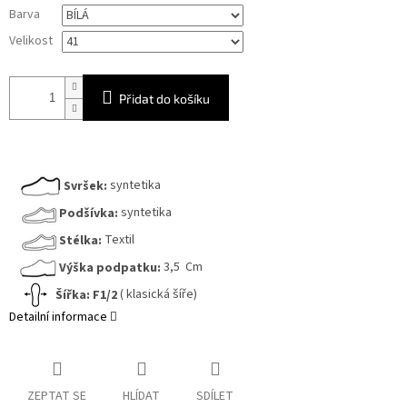
Měrná
Barva
cena:
Velikost
Přidat do košíku
Svršek:
syntetika
Podšívka:
syntetika
Stélka:
Textil
Výška podpatku:
3,5 Cm
Šířka:
F1/2
( klasická šíře)
Detailní informace
ZEPTAT SE
HLÍDAT
SDÍLET