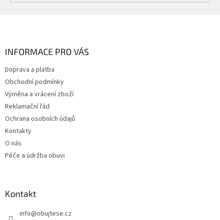
Z
á
p
a
INFORMACE PRO VÁS
t
Doprava a platba
í
Obchodní podmínky
Výměna a vrácení zboží
Reklamační řád
Ochrana osobních údajů
Kontakty
O nás
Péče a údržba obuvi
Kontakt
info
@
obujtese.cz