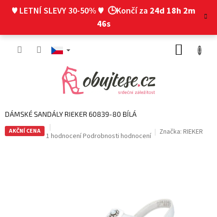
Přejít
♥ LETNÍ SLEVY 30-50% ♥
🕒Končí za
24d 18h 2m
na
obsah
45s
NÁKUP
KOŠÍK
DÁMSKÉ SANDÁLY RIEKER 60839-80 BÍLÁ
AKČNÍ CENA
Značka:
RIEKER
Průměrné
1 hodnocení
Podrobnosti hodnocení
hodnocení
produktu
je
5,0
z
5
hvězdiček.