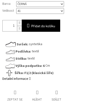
Měrná
Barva
cena:
Velikost
Přidat do košíku
Svršek:
syntetika
Podšívka:
textil
Stélka:
textil
Výška podpatku:
6
Cm
Šířka:
F1/2 (klasická šíře)
Detailní informace
ZEPTAT SE
HLÍDAT
SDÍLET