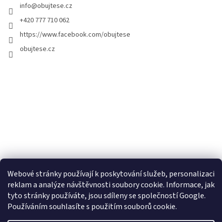
info
@
obujtese.cz
+420 777 710 062
https://www.facebook.com/obujtese
obujtese.cz
Webové stránky používají k poskytování služeb, personalizaci
reklam a analýze návštěvnosti soubory cookie. Informace, jak
tyto stránky používáte, jsou sdíleny se společností Google.
Používáním souhlasíte s použitím souborů cookie.