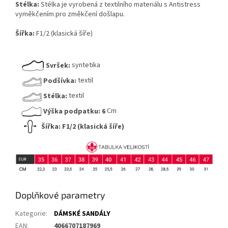
Stélka:
Stélka je vyrobená z textilního materiálu s Antistress
vyměkčením pro změkčení došlapu.
Šířka:
F1/2 (klasická šíře)
Svršek:
syntetika
Podšívka:
textil
Stélka:
textil
Výška podpatku:
6
Cm
Šířka:
F1/2 (klasická šíře)
Doplňkové parametry
Kategorie
:
DÁMSKÉ SANDÁLY
EAN
:
4066707187969