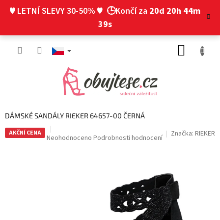
Přejít
♥ LETNÍ SLEVY 30-50% ♥
🕒Končí za
20d 20h 44m
na
obsah
39s
NÁKUP
KOŠÍK
DÁMSKÉ SANDÁLY RIEKER 64657-00 ČERNÁ
AKČNÍ CENA
Značka:
RIEKER
Průměrné
Neohodnoceno
Podrobnosti hodnocení
hodnocení
produktu
je
0,0
z
5
hvězdiček.