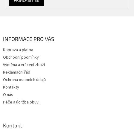
PŘIHLÁSIT SE
Z
á
p
a
INFORMACE PRO VÁS
t
Doprava a platba
í
Obchodní podmínky
Výměna a vrácení zboží
Reklamační řád
Ochrana osobních údajů
Kontakty
O nás
Péče a údržba obuvi
Kontakt