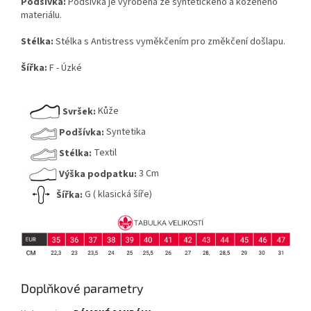
Podšívka:
Podšívka je vyrobená ze syntetického a koženého
materiálu.
Stélka:
Stélka s Antistress vyměkčením pro změkčení došlapu.
Šířka:
F - Úzké
Svršek:
Kůže
Podšívka:
Syntetika
Stélka:
Textil
Výška podpatku:
3 Cm
Šířka:
G ( klasická šíře)
Doplňkové parametry