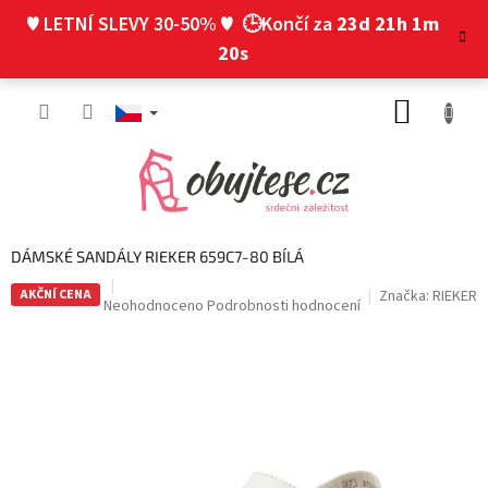
Přejít
♥ LETNÍ SLEVY 30-50% ♥
🕒Končí za
23d 21h 1m
na
obsah
19s
NÁKUP
KOŠÍK
DÁMSKÉ SANDÁLY RIEKER 659C7-80 BÍLÁ
AKČNÍ CENA
Značka:
RIEKER
Průměrné
Neohodnoceno
Podrobnosti hodnocení
hodnocení
produktu
je
0,0
z
5
hvězdiček.