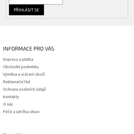
PŘIHLÁSIT SE
Z
á
p
a
INFORMACE PRO VÁS
t
Doprava a platba
í
Obchodní podmínky
Výměna a vrácení zboží
Reklamační řád
Ochrana osobních údajů
Kontakty
O nás
Péče a údržba obuvi