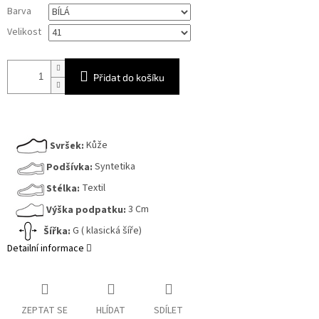
Měrná
Barva
cena:
Velikost
Přidat do košíku
Svršek:
Kůže
Podšívka:
Syntetika
Stélka:
Textil
Výška podpatku:
3 Cm
Šířka:
G ( klasická šíře)
Detailní informace
ZEPTAT SE
HLÍDAT
SDÍLET