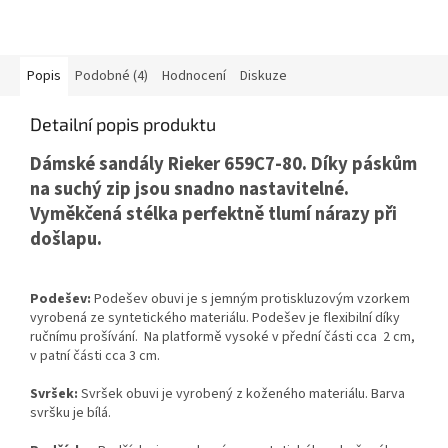
Popis
Podobné (4)
Hodnocení
Diskuze
Detailní popis produktu
Dámské sandály Rieker 659C7-80. Díky páskům
na suchý zip jsou snadno nastavitelné.
Vyměkčená stélka perfektně tlumí nárazy při
došlapu.
Podešev:
Podešev obuvi je s jemným protiskluzovým vzorkem
vyrobená ze syntetického materiálu. Podešev je flexibilní díky
ručnímu prošívání. Na platformě vysoké v přední části cca 2 cm,
v patní části cca 3 cm.
Svršek:
Svršek obuvi je vyrobený z koženého materiálu. Barva
svršku je bílá.