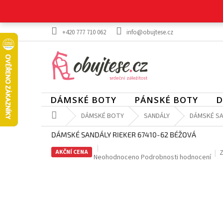
Přejít
na
obsah
+420 777 710 062
info@obujtese.cz
DÁMSKÉ BOTY
PÁNSKÉ BOTY
D
Domů
DÁMSKÉ BOTY
SANDÁLY
DÁMSKÉ SA
DÁMSKÉ SANDÁLY RIEKER 67410-62 BÉŽOVÁ
AKČNÍ CENA
Z
Průměrné
Neohodnoceno
Podrobnosti hodnocení
hodnocení
produktu
je
0,0
z
5