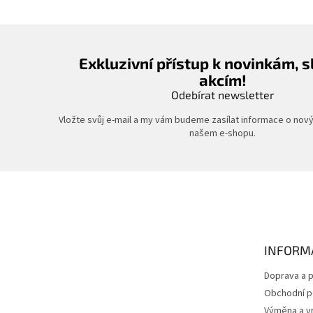
Exkluzivní přístup k novinkám, 
akcím!
Odebírat newsletter
Vložte svůj e-mail a my vám budeme zasílat informace o nov
našem e-shopu.
Z
á
p
a
t
INFORM
í
Doprava a p
Obchodní 
Výměna a vr