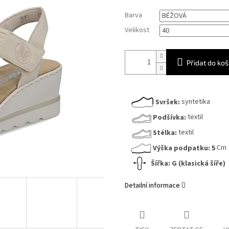
Měrná
Barva
cena:
Velikost
Přidat do koš
Svršek:
syntetika
Podšívka:
textil
Stélka:
textil
Výška podpatku:
5
Cm
Šířka: G (klasická šíře)
Detailní informace