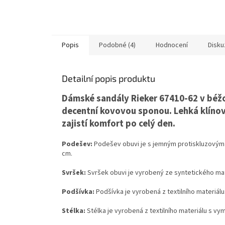
Popis
Podobné (4)
Hodnocení
Disku
Detailní popis produktu
Dámské sandály
Rieker
67410-62 v béž
decentní kovovou sponou. Lehká klínov
zajistí komfort po celý den.
Podešev:
Podešev obuvi je s jemným protiskluzovým
cm.
Svršek:
Svršek obuvi je vyrobený ze syntetického mat
Podšívka:
Podšívka je vyrobená z textilního materiálu
Stélka:
Stélka je vyrobená z textilního materiálu s vy