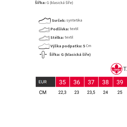
Šířka:
G (klasická šíře)
Svršek:
syntetika
Podšívka:
textil
Stélka:
textil
Výška podpatku:
5
Cm
Šířka: G (klasická šíře)