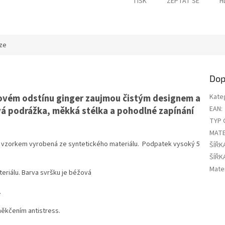
TISK
ZEPTAT SE
H
ze
Dop
ovém odstínu ginger zaujmou čistým designem a
Kate
EAN
:
á podrážka, měkká stélka a pohodlné zapínání
TYP 
MATE
 vzorkem vyrobená ze syntetického materiálu. Podpatek vysoký 5
ŠÍŘK
ŠÍŘK
Mater
eriálu. Barva svršku je béžová
.
měkčením antistress.