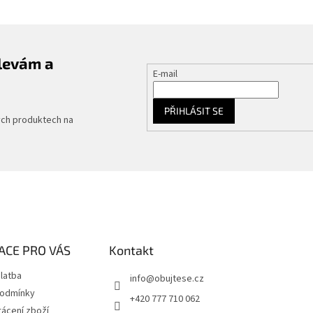
slevám a
E-mail
PŘIHLÁSIT SE
ých produktech na
ACE PRO VÁS
Kontakt
latba
info
@
obujtese.cz
podmínky
+420 777 710 062
ácení zboží