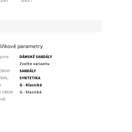
LÍDAT
SDÍLET
lňkové parametry
gorie
:
DÁMSKÉ SANDÁLY
Zvolte variantu
OBUVI
:
SANDÁLY
RIÁL
:
SYNTETIKA
A
:
G - Klasická
A OBUVI
:
G - klasická
iál
: