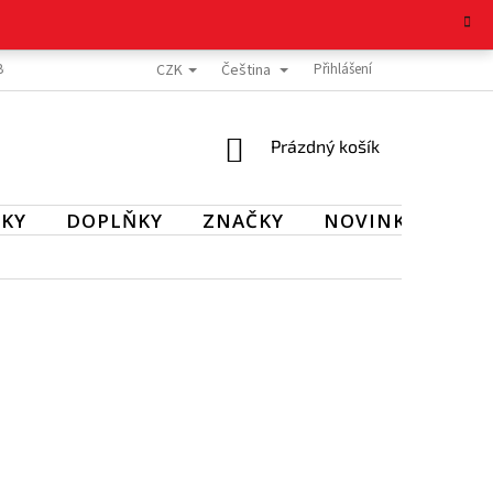
CZK
Čeština
BOŽÍ
REKLAMAČNÍ ŘÁD
OCHRANA OSOBNÍCH ÚDAJŮ
Přihlášení
KONTAKT
NÁKUPNÍ
Prázdný košík
KOŠÍK
KY
DOPLŇKY
ZNAČKY
NOVINKY
SL