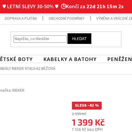
♥ LETNÍ SLEVY 30-50% ♥
🕒Končí za
22d 21h 15m 1s
DOPRAVA A PLATBA
OBCHODNÍ PODMÍNKY
VÝMĚNA A VRÁCENÍ Z
HLEDAT
ĚTSKÉ BOTY
KABELKY A BATOHY
PENĚŽEN
NDÁLY RIEKER 67410-62 BÉŽOVÁ
načka:
RIEKER
SLEVA -42 %
2 399 Kč
1 399 Kč
1 156 Kč bez DPH