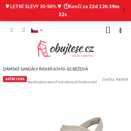
Přejít
♥ LETNÍ SLEVY 30-50% ♥
🕒Končí za
22d 12h 39m
na
obsah
21s
NÁKUP
KOŠÍK
DÁMSKÉ SANDÁLY RIEKER 67410-62 BÉŽOVÁ
AKČNÍ CENA
Značka:
RIEKER
Průměrné
Neohodnoceno
Podrobnosti hodnocení
hodnocení
produktu
je
0,0
z
5
hvězdiček.