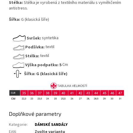
Stélka:
Stélka je vyrobená z textilního materiálu s vyměkčením
antistress.
Šířka:
G (klasická šíře)
Svršek:
syntetika
Podšívka:
textil
Stélka:
textil
Výška podpatku:
5
Cm
Šířka: G (klasická šíře)
Doplňkové parametry
Kategorie
:
DÁMSKÉ SANDÁLY
EAN
:
Zvolte variantu