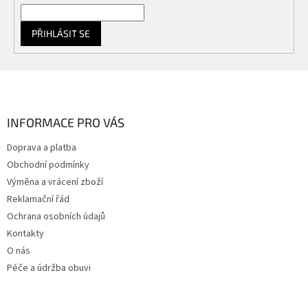
PŘIHLÁSIT SE
Z
á
p
a
INFORMACE PRO VÁS
t
Doprava a platba
í
Obchodní podmínky
Výměna a vrácení zboží
Reklamační řád
Ochrana osobních údajů
Kontakty
O nás
Péče a údržba obuvi