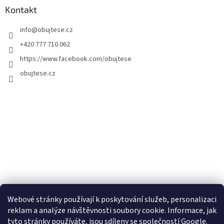
Kontakt
info
@
obujtese.cz
+420 777 710 062
https://www.facebook.com/obujtese
obujtese.cz
Webové stránky používají k poskytování služeb, personalizaci
reklam a analýze návštěvnosti soubory cookie. Informace, jak
tyto stránky používáte, jsou sdíleny se společností Google.