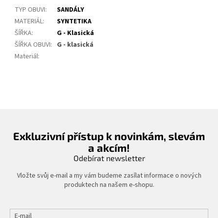
TYP OBUVI
:
SANDÁLY
MATERIÁL
:
SYNTETIKA
ŠÍŘKA
:
G - Klasická
ŠÍŘKA OBUVI
:
G - klasická
Materiál
:
Exkluzivní přístup k novinkám, slevám
a akcím!
Odebírat newsletter
Vložte svůj e-mail a my vám budeme zasílat informace o nových
produktech na našem e-shopu.
E-mail