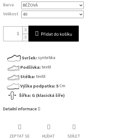
Měrná
Barva
cena:
Velikost
Přidat do košíku
Svršek:
syntetika
Podšívka:
textil
Stélka:
textil
Výška podpatku:
5
Cm
Šířka: G (klasická šíře)
Detailní informace
ZEPTAT SE
HLÍDAT
SDÍLET