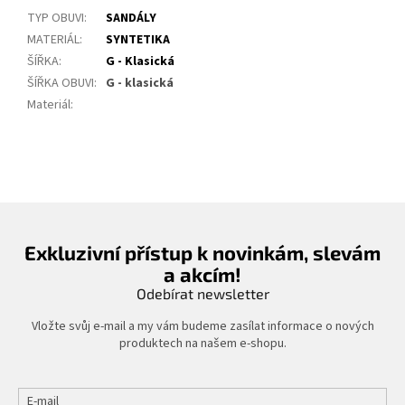
TYP OBUVI
:
SANDÁLY
MATERIÁL
:
SYNTETIKA
ŠÍŘKA
:
G - Klasická
ŠÍŘKA OBUVI
:
G - klasická
Materiál
:
Exkluzivní přístup k novinkám, slevám
a akcím!
Odebírat newsletter
Vložte svůj e-mail a my vám budeme zasílat informace o nových
produktech na našem e-shopu.
E-mail