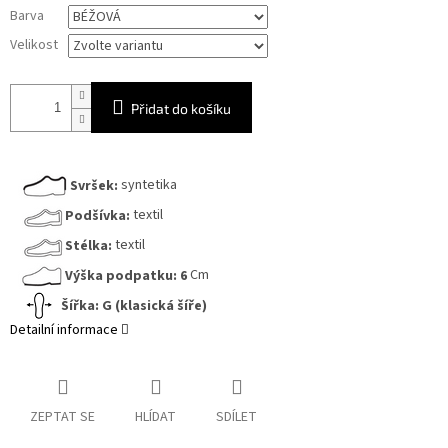
Měrná
Barva
cena:
Velikost
Přidat do košíku
Svršek:
syntetika
Podšívka:
textil
Stélka:
textil
Výška podpatku: 6
Cm
Šířka: G (klasická šíře)
Detailní informace
ZEPTAT SE
HLÍDAT
SDÍLET