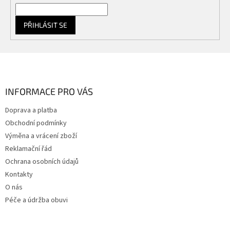
PŘIHLÁSIT SE
Z
á
p
a
INFORMACE PRO VÁS
t
Doprava a platba
í
Obchodní podmínky
Výměna a vrácení zboží
Reklamační řád
Ochrana osobních údajů
Kontakty
O nás
Péče a údržba obuvi