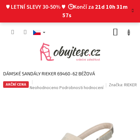
Přejít
♥ LETNÍ SLEVY 30-50% ♥
🕒Končí za
21d 10h 31m
na
obsah
56s
NÁKUP
KOŠÍK
DÁMSKÉ SANDÁLY RIEKER 69460-62 BÉŽOVÁ
AKČNÍ CENA
Značka:
RIEKER
Průměrné
Neohodnoceno
Podrobnosti hodnocení
hodnocení
produktu
je
0,0
z
5
hvězdiček.