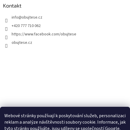
Kontakt
info
@
obujtese.cz
+420 777 710 062
https://www.facebook.com/obujtese
obujtese.cz
Webové stránky používají k poskytování služeb, personalizaci
reklam a analýze návštěvnosti soubory cookie. Informace, jak
tyto stránky používáte, jsou sdíleny se společností Google.