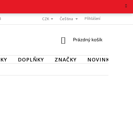
CZK
Čeština
BOŽÍ
REKLAMAČNÍ ŘÁD
OCHRANA OSOBNÍCH ÚDAJŮ
Přihlášení
KONTAKT
NÁKUPNÍ
Prázdný košík
KOŠÍK
KY
DOPLŇKY
ZNAČKY
NOVINKY
SL