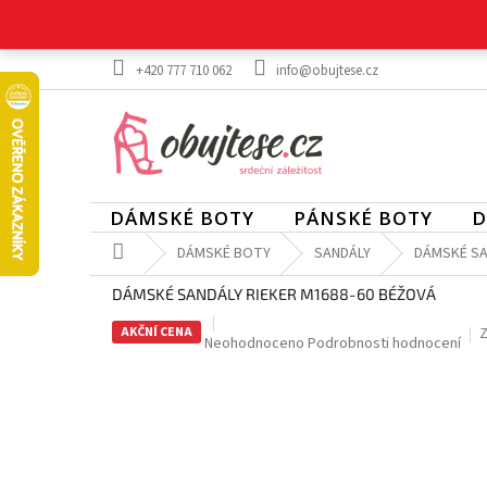
Přejít
na
obsah
+420 777 710 062
info@obujtese.cz
DÁMSKÉ BOTY
PÁNSKÉ BOTY
D
Domů
DÁMSKÉ BOTY
SANDÁLY
DÁMSKÉ SA
DÁMSKÉ SANDÁLY RIEKER M1688-60 BÉŽOVÁ
AKČNÍ CENA
Z
Průměrné
Neohodnoceno
Podrobnosti hodnocení
hodnocení
produktu
je
0,0
z
5