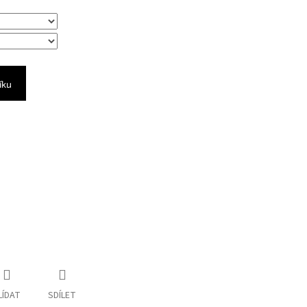
íku
LÍDAT
SDÍLET