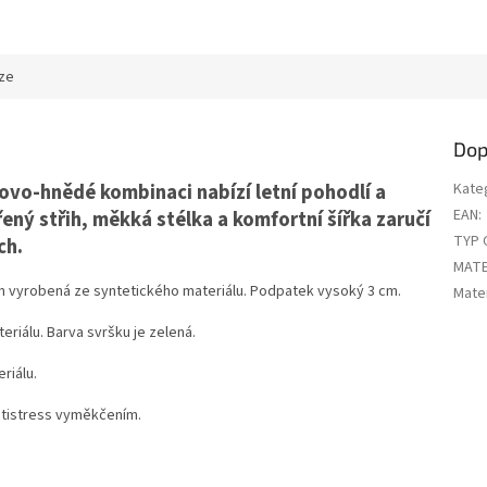
ze
Dop
vo-hnědé kombinaci nabízí letní pohodlí a
Kate
EAN
:
ný střih, měkká stélka a komfortní šířka zaručí
TYP 
ch.
MATE
 vyrobená ze syntetického materiálu. Podpatek vysoký 3 cm.
Mater
riálu. Barva svršku je zelená.
riálu.
Antistress vyměkčením.