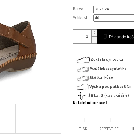
Měrná
Barva
cena:
Velikost
Přidat do koš
Svršek:
syntetika
Podšívka:
syntetika
Stélka:
kůže
Výška podpatku:
3
Cm
Šířka:
G
(klasická šíře)
Detailní informace
TISK
ZEPTAT SE
H