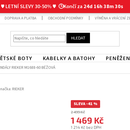
♥ LETNÍ SLEVY 30-50% ♥
🕒Končí za
24d 16h 38m 30s
DOPRAVA A PLATBA
OBCHODNÍ PODMÍNKY
VÝMĚNA A VRÁCENÍ Z
HLEDAT
ĚTSKÉ BOTY
KABELKY A BATOHY
PENĚŽEN
NDÁLY RIEKER M1688-60 BÉŽOVÁ
načka:
RIEKER
SLEVA -41 %
2 499 Kč
1 469 Kč
1 214 Kč bez DPH