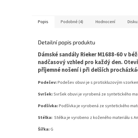
Popis
Podobné (4)
Hodnocení
Disku
Detailní popis produktu
Dámské sandály Rieker M1688-60 v béžo
nadčasový vzhled pro každý den. Otevře
příjemné nošení i při delších procházká
Podešev:
Podešev obuvi je s protiskluzovým vzorkem
Svršek:
Svršek obuvi je vyrobená ze syntetického mate
Podšívka:
Podšívka je vyrobená ze syntetického mate
Stélka:
Stélka je vyrobeno z koženého materiálu s 
Šířka:
G