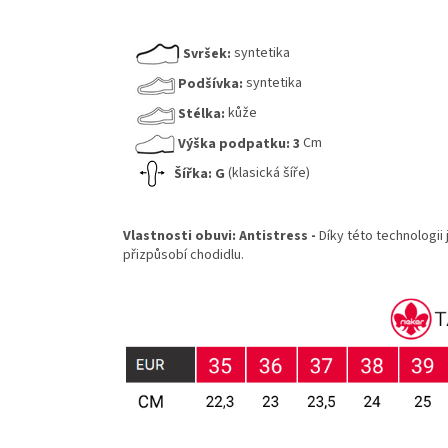
Svršek:
syntetika
Podšívka:
syntetika
Stélka:
kůže
Výška podpatku:
3
Cm
Šířka:
G
(klasická šíře)
Vlastnosti obuvi:
Antistress -
Díky této technologii
přizpůsobí chodidlu.