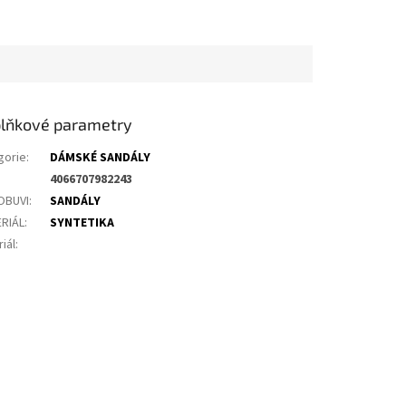
lňkové parametry
gorie
:
DÁMSKÉ SANDÁLY
4066707982243
OBUVI
:
SANDÁLY
RIÁL
:
SYNTETIKA
iál
: