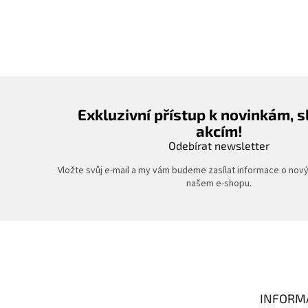
Exkluzivní přístup k novinkám, 
akcím!
Odebírat newsletter
Vložte svůj e-mail a my vám budeme zasílat informace o nov
našem e-shopu.
Z
á
p
a
t
INFORM
í