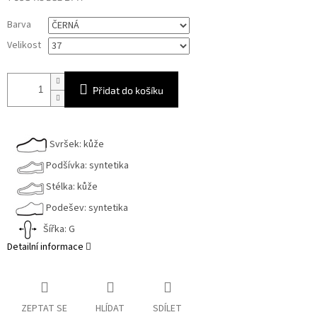
Měrná
Barva
cena:
Velikost
Přidat do košíku
Svršek: kůže
Podšívka: syntetika
Stélka: kůže
Podešev: syntetika
Šířka: G
Detailní informace
ZEPTAT SE
HLÍDAT
SDÍLET