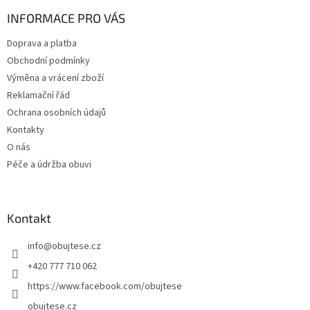
p
a
INFORMACE PRO VÁS
t
Doprava a platba
í
Obchodní podmínky
Výměna a vrácení zboží
Reklamační řád
Ochrana osobních údajů
Kontakty
O nás
Péče a údržba obuvi
Kontakt
info
@
obujtese.cz
+420 777 710 062
https://www.facebook.com/obujtese
obujtese.cz