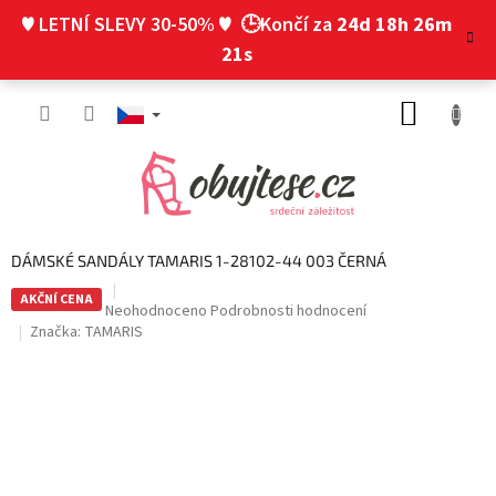
Přejít
♥ LETNÍ SLEVY 30-50% ♥
🕒Končí za
24d 18h 26m
na
obsah
20s
NÁKUP
KOŠÍK
DÁMSKÉ SANDÁLY TAMARIS 1-28102-44 003 ČERNÁ
AKČNÍ CENA
Průměrné
Neohodnoceno
Podrobnosti hodnocení
hodnocení
Značka:
TAMARIS
produktu
je
0,0
z
5
hvězdiček.