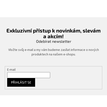
Exkluzivní přístup k novinkám, slevám
a akcím!
Odebírat newsletter
Vložte svůj e-mail a my vám budeme zasílat informace o nových
produktech na našem e-shopu.
E-mail
PŘIHLÁSIT SE
Z
á