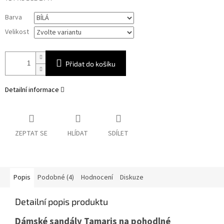
Měrná
Barva
cena:
Velikost
Přidat do košíku
Detailní informace
ZEPTAT SE
HLÍDAT
SDÍLET
Popis
Podobné (4)
Hodnocení
Diskuze
Detailní popis produktu
Dámské sandály Tamaris na pohodlné