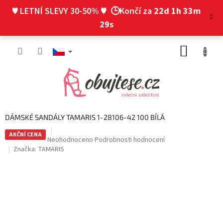
Přejít
♥ LETNÍ SLEVY 30-50% ♥
🕒Končí za
22d 1h 33m
na
obsah
29s
NÁKUP
KOŠÍK
DÁMSKÉ SANDÁLY TAMARIS 1-28106-42 100 BÍLÁ
AKČNÍ CENA
Průměrné
Neohodnoceno
Podrobnosti hodnocení
hodnocení
Značka:
TAMARIS
produktu
je
0,0
z
5
hvězdiček.