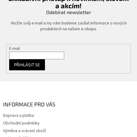
a akcím!
Odebírat newsletter
Vložte svůj e-mail a my vám budeme zasílat informace o nových
produktech na našem e-shopu.
E-mail
PŘIHLÁSIT SE
Z
á
p
a
INFORMACE PRO VÁS
t
Doprava a platba
í
Obchodní podmínky
Výměna a vrácení zboží