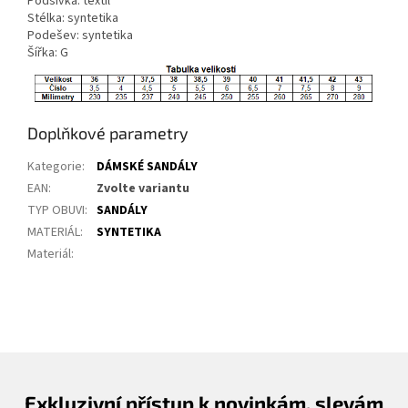
Podšívka: textil
Stélka: syntetika
Podešev: syntetika
Šířka: G
Doplňkové parametry
Kategorie
:
DÁMSKÉ SANDÁLY
EAN
:
Zvolte variantu
TYP OBUVI
:
SANDÁLY
MATERIÁL
:
SYNTETIKA
Materiál
:
Exkluzivní přístup k novinkám, slevám