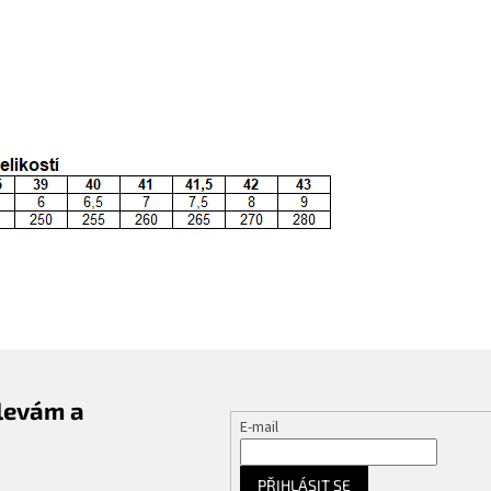
slevám a
E-mail
PŘIHLÁSIT SE