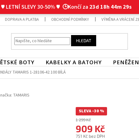
♥ LETNÍ SLEVY 30-50% ♥
🕒Končí za
23d 18h 44m 29s
DOPRAVA A PLATBA
OBCHODNÍ PODMÍNKY
VÝMĚNA A VRÁCENÍ Z
HLEDAT
ĚTSKÉ BOTY
KABELKY A BATOHY
PENĚŽEN
DÁLY TAMARIS 1-28106-42 100 BÍLÁ
načka:
TAMARIS
SLEVA -30 %
1 299 Kč
909 Kč
751 Kč bez DPH