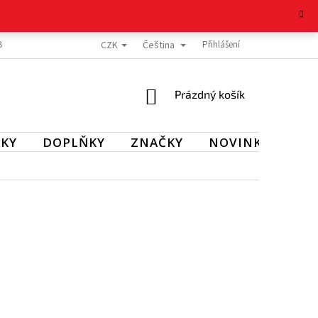
CZK
Čeština
BOŽÍ
REKLAMAČNÍ ŘÁD
OCHRANA OSOBNÍCH ÚDAJŮ
Přihlášení
KONTAKT
NÁKUPNÍ
Prázdný košík
KOŠÍK
KY
DOPLŇKY
ZNAČKY
NOVINKY
SL