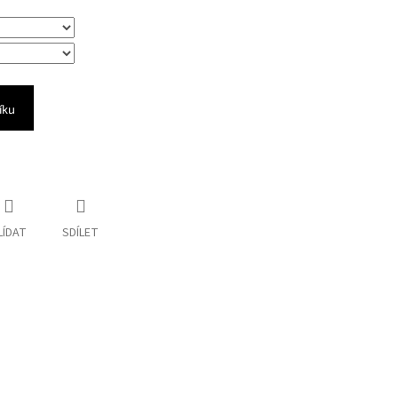
íku
LÍDAT
SDÍLET