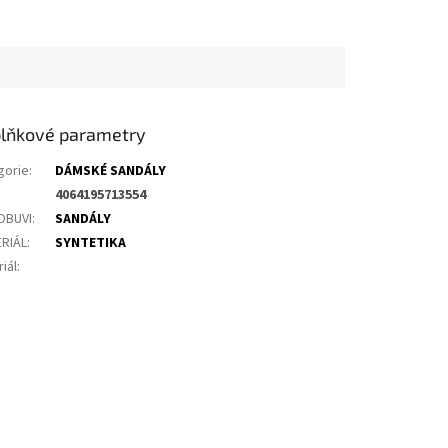
lňkové parametry
gorie
:
DÁMSKÉ SANDÁLY
4064195713554
OBUVI
:
SANDÁLY
RIÁL
:
SYNTETIKA
iál
: