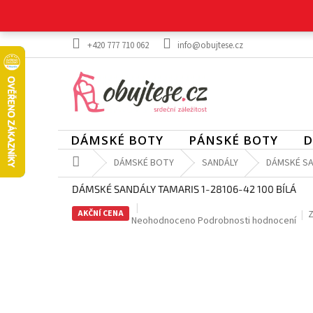
Přejít
na
obsah
+420 777 710 062
info@obujtese.cz
DÁMSKÉ BOTY
PÁNSKÉ BOTY
D
Domů
DÁMSKÉ BOTY
SANDÁLY
DÁMSKÉ SAN
DÁMSKÉ SANDÁLY TAMARIS 1-28106-42 100 BÍLÁ
AKČNÍ CENA
Z
Průměrné
Neohodnoceno
Podrobnosti hodnocení
hodnocení
produktu
je
0,0
z
5