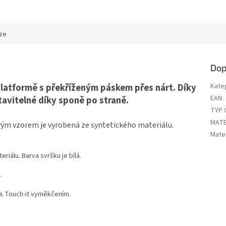
ze
Dop
latformě s překříženým páskem přes nárt. Díky
Kate
EAN
:
tavitelné díky sponě po straně.
TYP 
MATE
ým vzorem je vyrobená ze syntetického materiálu.
Mater
riálu. Barva svršku je bílá.
.
 s Touch-it vyměkčením.