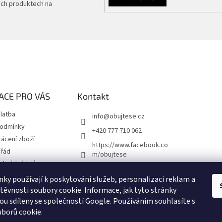
ých produktech na
ACE PRO VÁS
Kontakt
latba
info
@
obujtese.cz
podmínky
+420 777 710 062
ácení zboží
https://www.facebook.co
 řád
m/obujtese
obních údajů
obujtese.cz
ky používají k poskytování služeb, personalizaci reklam a
těvnosti soubory cookie. Informace, jak tyto stránky
sou sdíleny se společností Google. Používáním souhlasíte s
žba obuvi
borů cookie.