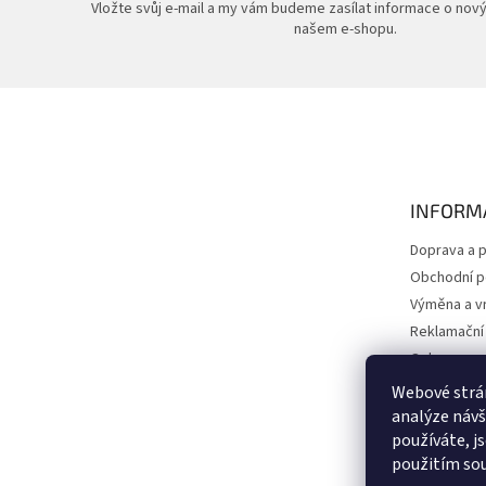
Vložte svůj e-mail a my vám budeme zasílat informace o nov
našem e-shopu.
Z
á
p
a
t
INFORM
í
Doprava a p
Obchodní 
Výměna a vr
Reklamační
Ochrana os
Kontakty
Webové strán
O nás
analýze návš
používáte, j
Péče a údr
použitím sou