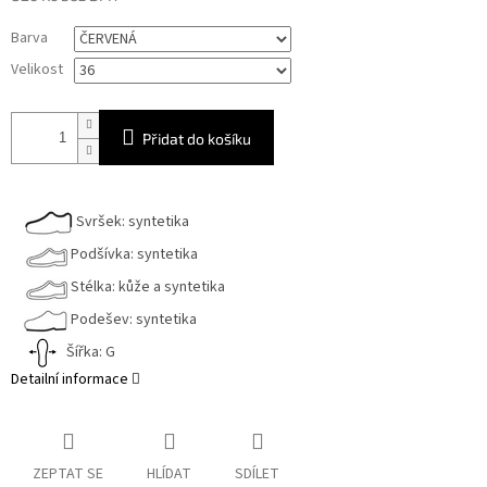
Měrná
Barva
cena:
Velikost
Přidat do košíku
Svršek: syntetika
Podšívka: syntetika
Stélka: kůže a syntetika
Podešev: syntetika
Šířka: G
Detailní informace
ZEPTAT SE
HLÍDAT
SDÍLET