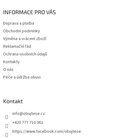
p
a
INFORMACE PRO VÁS
t
Doprava a platba
í
Obchodní podmínky
Výměna a vrácení zboží
Reklamační řád
Ochrana osobních údajů
Kontakty
O nás
Péče a údržba obuvi
Kontakt
info
@
obujtese.cz
+420 777 710 062
https://www.facebook.com/obujtese