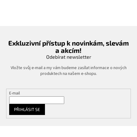
Exkluzivní přístup k novinkám, slevám
a akcím!
Odebírat newsletter
Vložte svůj e-mail a my vám budeme zasílat informace o nových
produktech na našem e-shopu.
E-mail
PŘIHLÁSIT SE
Z
á