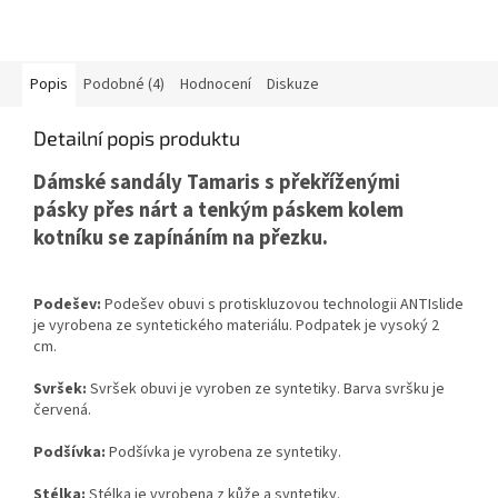
Popis
Podobné (4)
Hodnocení
Diskuze
Detailní popis produktu
Dámské sandály Tamaris s
překříženými
pásky
přes nárt a tenkým páskem kolem
kotníku se zapínáním na přezku.
Podešev:
Podešev obuvi s protiskluzovou technologii ANTIslide
je vyrobena ze syntetického materiálu. Podpatek je vysoký 2
cm.
Svršek:
Svršek obuvi je vyroben ze syntetiky. Barva svršku je
červená.
Podšívka:
Podšívka je vyrobena ze syntetiky.
Stélka:
Stélka je vyrobena z kůže a syntetiky.