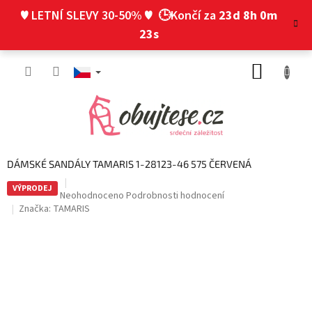
Přejít
♥ LETNÍ SLEVY 30-50% ♥
🕒Končí za
23d 8h 0m
na
obsah
22s
NÁKUP
KOŠÍK
DÁMSKÉ SANDÁLY TAMARIS 1-28123-46 575 ČERVENÁ
VÝPRODEJ
Průměrné
Neohodnoceno
Podrobnosti hodnocení
hodnocení
Značka:
TAMARIS
produktu
je
0,0
z
5
hvězdiček.