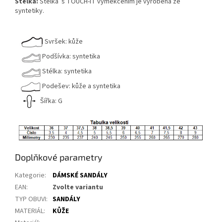
Stélka:
Stélka s TOUCH-IT vyměkčením je vyrobena ze
syntetiky.
Svršek: kůže
Podšívka: syntetika
Stélka: syntetika
Podešev: kůže a syntetika
Šířka: G
Doplňkové parametry
Kategorie
:
DÁMSKÉ SANDÁLY
EAN
:
Zvolte variantu
TYP OBUVI
:
SANDÁLY
MATERIÁL
:
KŮŽE