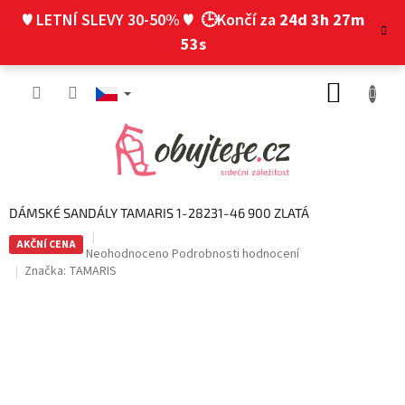
Přejít
♥ LETNÍ SLEVY 30-50% ♥
🕒Končí za
24d 3h 27m
na
obsah
53s
NÁKUP
KOŠÍK
DÁMSKÉ SANDÁLY TAMARIS 1-28231-46 900 ZLATÁ
AKČNÍ CENA
Průměrné
Neohodnoceno
Podrobnosti hodnocení
hodnocení
Značka:
TAMARIS
produktu
je
0,0
z
5
hvězdiček.