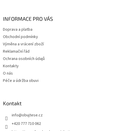
á
p
a
INFORMACE PRO VÁS
t
Doprava a platba
í
Obchodní podmínky
Výměna a vrácení zboží
Reklamační řád
Ochrana osobních údajů
Kontakty
O nás
Péče a údržba obuvi
Kontakt
info
@
obujtese.cz
+420 777 710 062