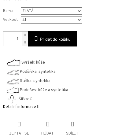
Měrná
Barva
cena:
Velikost
Přidat do košíku
Svršek: kůže
Podšívka: syntetika
Stélka: syntetika
Podešev: kůže a syntetika
Šířka: G
Detailní informace
ZEPTAT SE
HLÍDAT
SDÍLET