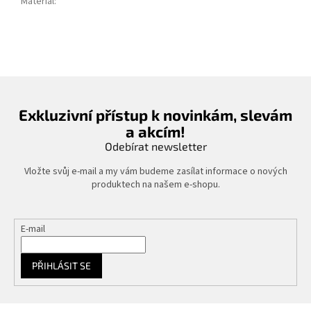
Materiál
:
Exkluzivní přístup k novinkám, slevám
a akcím!
Odebírat newsletter
Vložte svůj e-mail a my vám budeme zasílat informace o nových
produktech na našem e-shopu.
E-mail
PŘIHLÁSIT SE
Z