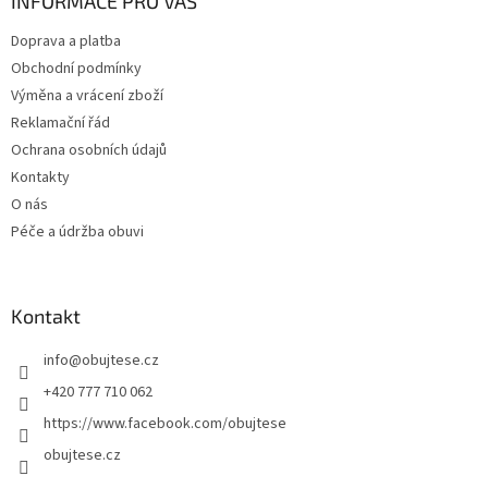
a
INFORMACE PRO VÁS
t
Doprava a platba
í
Obchodní podmínky
Výměna a vrácení zboží
Reklamační řád
Ochrana osobních údajů
Kontakty
O nás
Péče a údržba obuvi
Kontakt
info
@
obujtese.cz
+420 777 710 062
https://www.facebook.com/obujtese
obujtese.cz