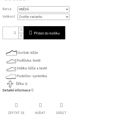
Měrná
Barva
cena:
Velikost
Přidat do košíku
Svršek: kůže
Podšívka: textil
Stélka: kůže a textil
Podešev: syntetika
Šířka: G
Detailní informace
ZEPTAT SE
HLÍDAT
SDÍLET