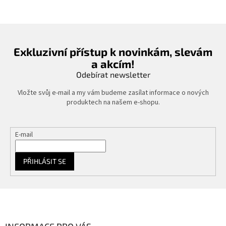
Exkluzivní přístup k novinkám, slevám
a akcím!
Odebírat newsletter
Vložte svůj e-mail a my vám budeme zasílat informace o nových
produktech na našem e-shopu.
E-mail
PŘIHLÁSIT SE
Z
á
p