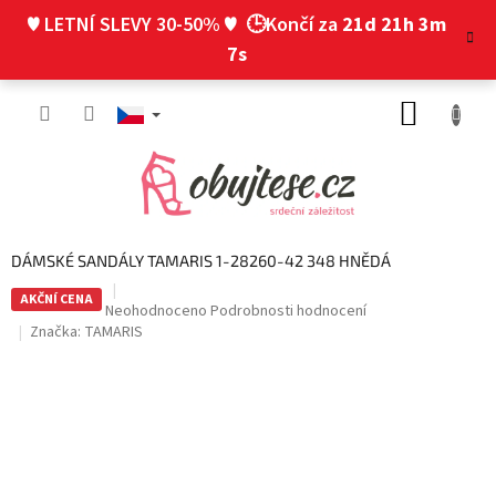
Přejít
♥ LETNÍ SLEVY 30-50% ♥
🕒Končí za
21d 21h 3m
na
obsah
6s
NÁKUP
KOŠÍK
DÁMSKÉ SANDÁLY TAMARIS 1-28260-42 348 HNĚDÁ
AKČNÍ CENA
Průměrné
Neohodnoceno
Podrobnosti hodnocení
hodnocení
Značka:
TAMARIS
produktu
je
0,0
z
5
hvězdiček.