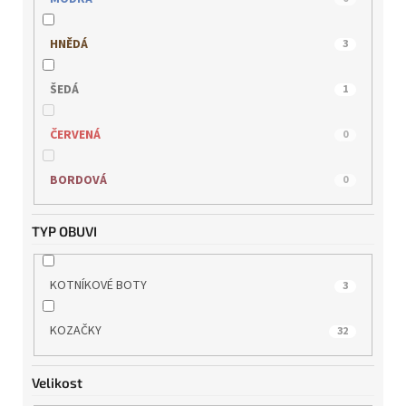
REMONTE
1
HNĚDÁ
3
RIEKER
13
ŠEDÁ
1
s.OLIVER
3
ČERVENÁ
0
TAMARIS
10
BORDOVÁ
0
WILD
0
TYP OBUVI
KOTNÍKOVÉ BOTY
3
KOZAČKY
32
Velikost