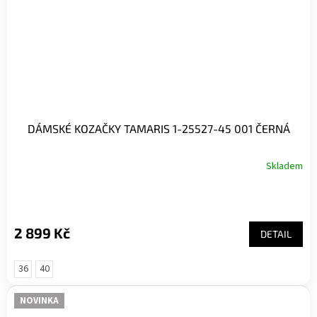
DÁMSKÉ KOZAČKY TAMARIS 1-25527-45 001 ČERNÁ
Skladem
Průměrné
hodnocení
produktu
je
5,0
2 899 Kč
DETAIL
z
5
hvězdiček.
36
40
NOVINKA