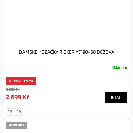
DÁMSKÉ KOZAČKY RIEKER Y7190-60 BÉŽOVÁ
Skladem
Průměrné
hodnocení
SLEVA -13 %
produktu
je
3 099 Kč
3,7
2 699 Kč
DETAIL
z
5
hvězdiček.
36
39
NOVINKA