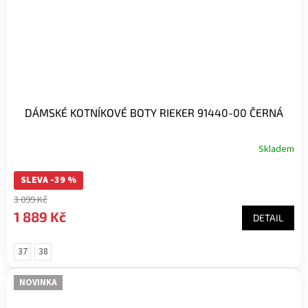
DÁMSKÉ KOTNÍKOVÉ BOTY RIEKER 91440-00 ČERNÁ
Skladem
Průměrné
hodnocení
SLEVA -39 %
produktu
je
3 099 Kč
5,0
1 889 Kč
DETAIL
z
5
hvězdiček.
37
38
NOVINKA