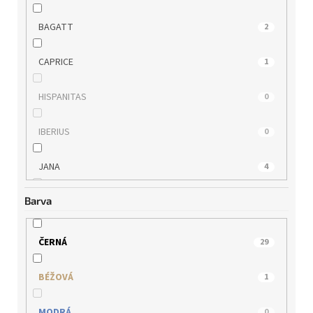
BAGATT
2
CAPRICE
1
HISPANITAS
0
IBERIUS
0
JANA
4
Barva
MARCO TOZZI
0
PICCADILLY
0
ČERNÁ
29
QUO VADIS
0
BÉŽOVÁ
1
REGARDE LE CIEL
0
MODRÁ
0