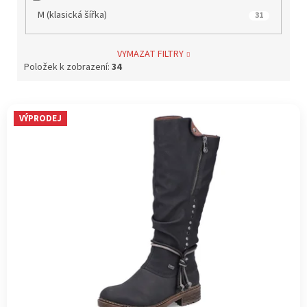
M (klasická šířka)
31
VYMAZAT FILTRY
Položek k zobrazení:
34
V
VÝPRODEJ
ý
p
i
s
p
r
o
d
u
k
t
ů