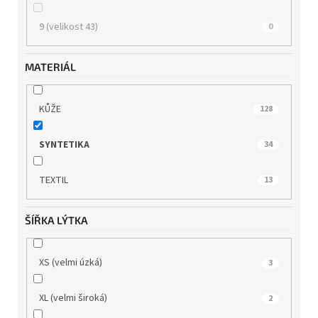
9 (velikost 43)
0
MATERIÁL
KŮŽE
128
SYNTETIKA
34
TEXTIL
13
ŠÍŘKA LÝTKA
XS (velmi úzká)
3
XL (velmi široká)
2