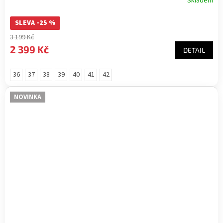
Skladem
SLEVA -25 %
3 199 Kč
2 399 Kč
DETAIL
36
37
38
39
40
41
42
NOVINKA