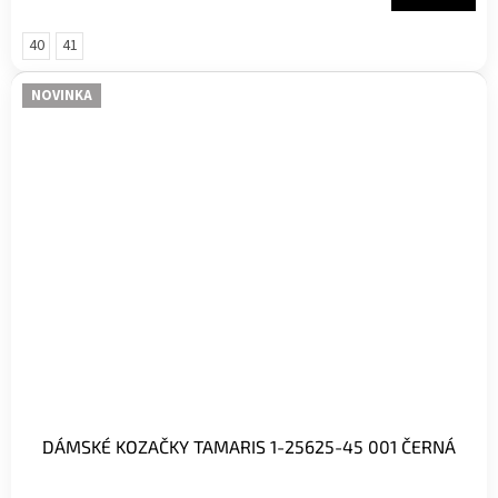
5
hvězdiček.
40
41
NOVINKA
DÁMSKÉ KOZAČKY TAMARIS 1-25625-45 001 ČERNÁ