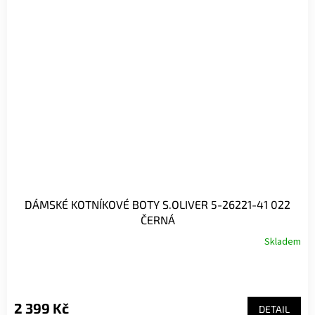
DÁMSKÉ KOTNÍKOVÉ BOTY S.OLIVER 5-26221-41 022
ČERNÁ
Skladem
Průměrné
hodnocení
produktu
je
5,0
2 399 Kč
DETAIL
z