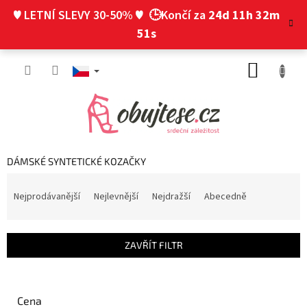
Přejít
♥ LETNÍ SLEVY 30-50% ♥
🕒Končí za
24d 11h 32m
na
obsah
50s
NÁKUP
KOŠÍK
DÁMSKÉ SYNTETICKÉ KOZAČKY
Ř
a
Nejprodávanější
Nejlevnější
Nejdražší
Abecedně
z
e
n
ZAVŘÍT FILTR
í
p
r
o
Cena