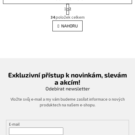
S
1
2
t
O
r
34
položek celkem
v
á
l
NAHORU
n
á
k
d
o
v
a
á
c
n
í
í
p
r
v
Exkluzivní přístup k novinkám, slevám
k
a akcím!
y
Odebírat newsletter
v
ý
Vložte svůj e-mail a my vám budeme zasílat informace o nových
p
produktech na našem e-shopu.
i
s
u
E-mail