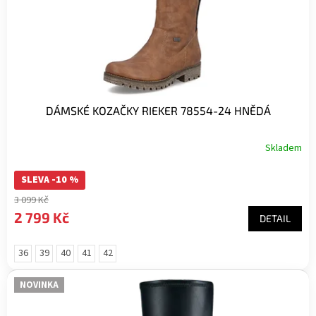
DÁMSKÉ KOZAČKY RIEKER 78554-24 HNĚDÁ
Skladem
SLEVA -10 %
3 099 Kč
2 799 Kč
DETAIL
36
39
40
41
42
NOVINKA