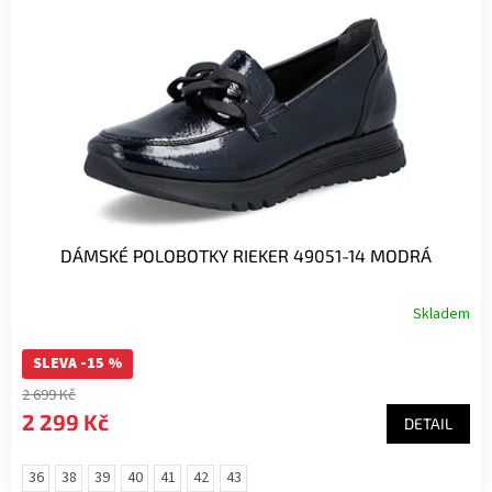
DÁMSKÉ POLOBOTKY RIEKER 49051-14 MODRÁ
Skladem
SLEVA -15 %
2 699 Kč
2 299 Kč
DETAIL
36
38
39
40
41
42
43