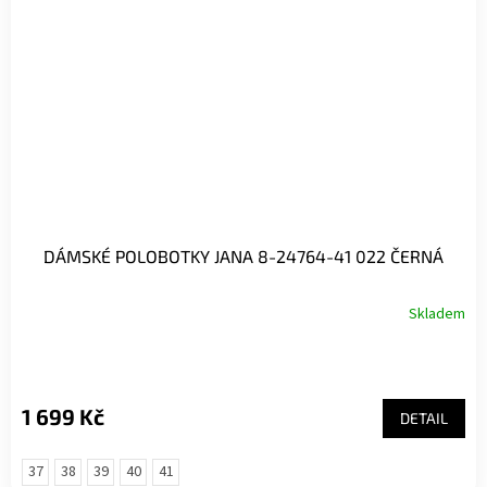
DÁMSKÉ POLOBOTKY JANA 8-24764-41 022 ČERNÁ
Skladem
1 699 Kč
DETAIL
37
38
39
40
41