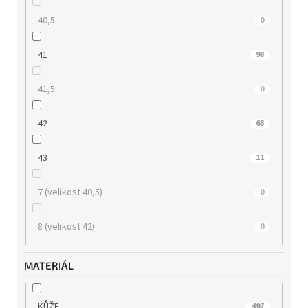
40,5
0
41
98
41,5
0
42
63
43
11
7 (velikost 40,5)
0
8 (velikost 42)
0
MATERIÁL
KŮŽE
497