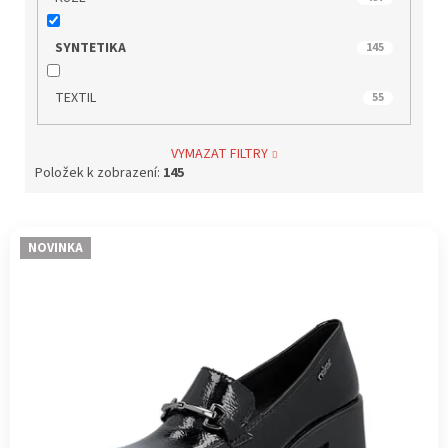
SYNTETIKA
145
TEXTIL
55
VYMAZAT FILTRY
Položek k zobrazení:
145
V
NOVINKA
ý
p
i
s
p
r
o
d
u