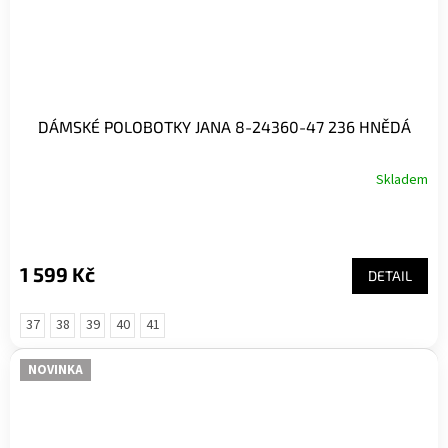
DÁMSKÉ POLOBOTKY JANA 8-24360-47 236 HNĚDÁ
Skladem
1 599 Kč
DETAIL
37
38
39
40
41
NOVINKA