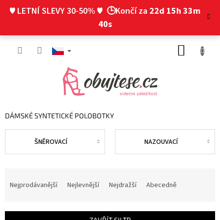
Přejít
♥ LETNÍ SLEVY 30-50% ♥
🕒Končí za
22d 15h 33m
na
obsah
39s
NÁKUP
KOŠÍK
DÁMSKÉ SYNTETICKÉ POLOBOTKY
ŠNĚROVACÍ
NAZOUVACÍ
Ř
a
Nejprodávanější
Nejlevnější
Nejdražší
Abecedně
z
e
n
ZAVŘÍT FILTR