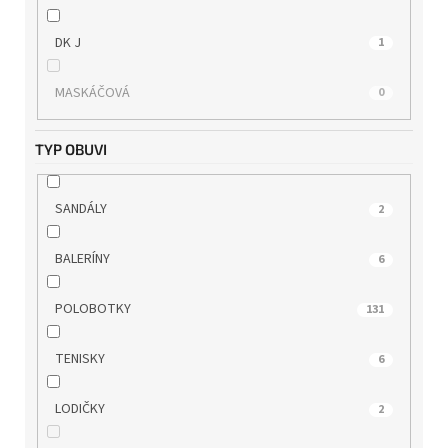
WILD
0
DK J
1
WINK
0
MASKÁČOVÁ
0
WONDERS
1
TYP OBUVI
SANDÁLY
2
BALERÍNY
6
POLOBOTKY
131
TENISKY
6
LODIČKY
2