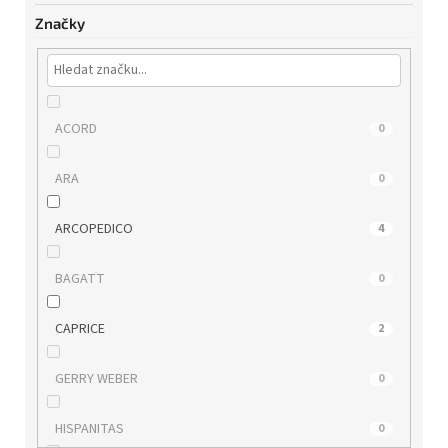
Značky
ACORD
0
ARA
0
ARCOPEDICO
4
BAGATT
0
CAPRICE
2
GERRY WEBER
0
HISPANITAS
0