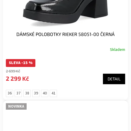
k
t
ů
DÁMSKÉ POLOBOTKY RIEKER 58051-00 ČERNÁ
Skladem
SLEVA -15 %
2 699 Kč
2 299 Kč
DETAIL
36
37
38
39
40
41
NOVINKA