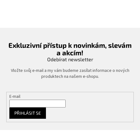
Exkluzivní přístup k novinkám, slevám
a akcím!
Odebírat newsletter
Vložte svůj e-mail a my vám budeme zasílat informace o nových
produktech na našem e-shopu.
E-mail
PŘIHLÁSIT SE
Z
á