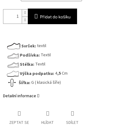
Přidat do košíku
Svršek:
textil
Podšívka:
Textil
Stélka:
Textil
Výška podpatku:
4
,5
Cm
Šířka:
G ( klasická šíře)
Detailní informace
ZEPTAT SE
HLÍDAT
SDÍLET