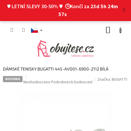
Přejít
♥ LETNÍ SLEVY 30-50% ♥
🕒Končí za
23d 5h 24m
na
obsah
57s
NÁKUP
KOŠÍK
DÁMSKÉ TENISKY BUGATTI 445-AVO01-6900-2112 BÍLÁ
NOVINKA
Značka:
BUGATTI
Průměrné
Neohodnoceno
Podrobnosti hodnocení
hodnocení
produktu
je
0,0
z
5
hvězdiček.