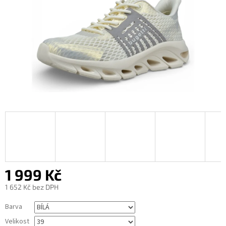
1 999 Kč
1 652 Kč bez DPH
Měrná
Barva
cena:
Velikost