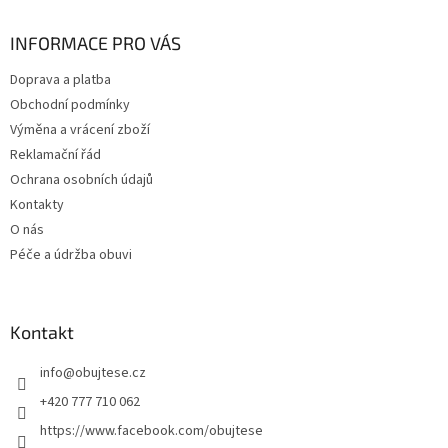
p
a
INFORMACE PRO VÁS
t
Doprava a platba
í
Obchodní podmínky
Výměna a vrácení zboží
Reklamační řád
Ochrana osobních údajů
Kontakty
O nás
Péče a údržba obuvi
Kontakt
info
@
obujtese.cz
+420 777 710 062
https://www.facebook.com/obujtese