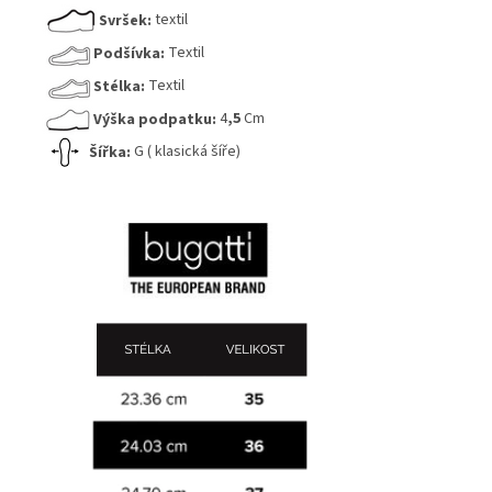
Svršek:
textil
Podšívka:
Textil
Stélka:
Textil
Výška podpatku:
4
,5
Cm
Šířka:
G ( klasická šíře)